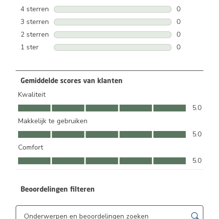
1 beoordeling
4 sterren
sterren
0
0 beoordeling
3 sterren
sterren
0
0 beoordeling
2 sterren
sterren
0
0 beoordeling
1 ster
sterren
0
0 beoordeling
Gemiddelde scores van klanten
Kwaliteit
Kwaliteit, 5.0 van 5
5.0
Makkelijk te gebruiken
Makkelijk te gebruiken, 5.0 van 5
5.0
Comfort
Comfort, 5.0 van 5
5.0
Beoordelingen filteren
Onderwerpen en beoordelingen zoeken per regio