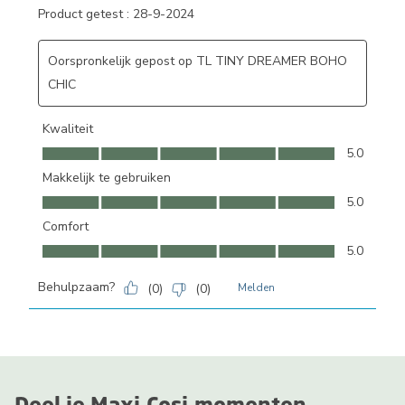
Product getest :
28-9-2024
Oorspronkelijk gepost op TL TINY DREAMER BOHO
CHIC
Kwaliteit
Kwaliteit, 5.0 van 5
5.0
Makkelijk te gebruiken
Makkelijk te gebruiken, 5.0 van 5
5.0
Comfort
Comfort, 5.0 van 5
5.0
Behulpzaam?
(
0
)
(
0
)
Melden
Deel je Maxi-Cosi-momenten