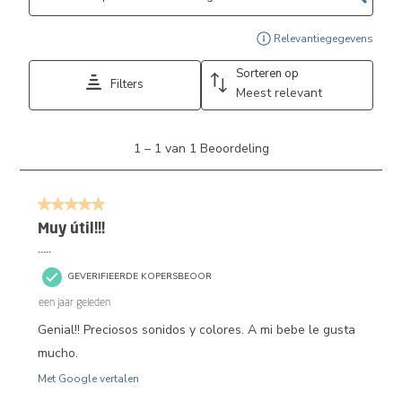
Geef
Relevantiegegevens
Sorteren op
Filters
Meest relevant
1
1
–
1 van 1
Beoordeling
tot
1
van
5 van 5 sterren.
1
Beoordeling.
Muy útil!!!
…..
GEVERIFIEERDE KOPERSBEOOR
een jaar geleden
Genial!! Preciosos sonidos y colores. A mi bebe le gusta
mucho.
Met Google vertalen