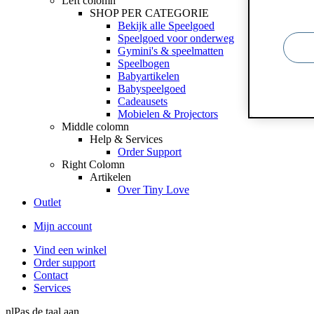
Left colomn
SHOP PER CATEGORIE
Bekijk alle Speelgoed
Speelgoed voor onderweg
Gymini's & speelmatten
Speelbogen
Babyartikelen
Babyspeelgoed
Cadeausets
Mobielen & Projectors
Middle colomn
Help & Services
Order Support
Right Colomn
Artikelen
Over Tiny Love
Outlet
Mijn account
Vind een winkel
Order support
Contact
Services
nl
Pas de taal aan