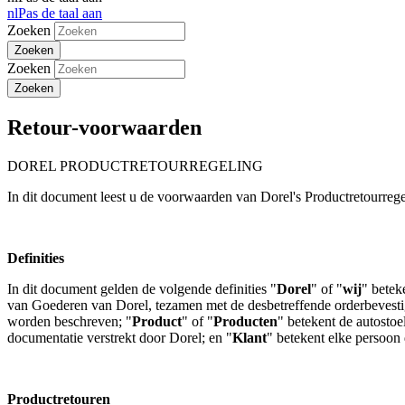
nl
Pas de taal aan
Zoeken
Zoeken
Retour-voorwaarden
DOREL PRODUCTRETOURREGELING
In dit document leest u de voorwaarden van Dorel's Productretourreg
Definities
In dit document gelden de volgende definities "
Dorel
" of "
wij
" betek
van Goederen van Dorel, tezamen met de desbetreffende orderbevesti
worden beschreven; "
Product
" of "
Producten
" betekent de autostoe
documentatie verstrekt door Dorel; en "
Klant
" betekent elke persoon 
Productretouren