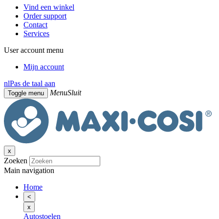
Vind een winkel
Order support
Contact
Services
User account menu
Mijn account
nl
Pas de taal aan
Menu
Sluit
Toggle menu
x
Zoeken
Main navigation
Home
<
x
Autostoelen