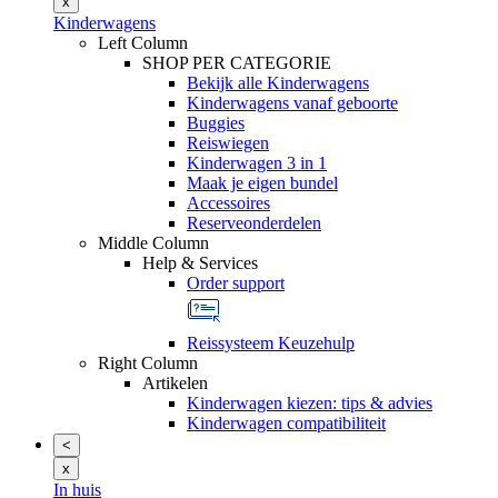
x
Kinderwagens
Left Column
SHOP PER CATEGORIE
Bekijk alle Kinderwagens
Kinderwagens vanaf geboorte
Buggies
Reiswiegen
Kinderwagen 3 in 1
Maak je eigen bundel
Accessoires
Reserveonderdelen
Middle Column
Help & Services
Order support
Reissysteem Keuzehulp
Right Column
Artikelen
Kinderwagen kiezen: tips & advies
Kinderwagen compatibiliteit
<
x
In huis