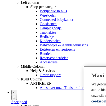
Left colomn
Shop per categorie
Bekijk alle In huis
Wipstoelen
Connected babykamer
Co-sleepers
Campingbedje
Traphekjes
Bedhekje
Kinderstoelen
Babybadjes & Aankleedkussens
Eetstoelen en leertorens
Bundels
Reserveonderdelen
Accessoires
Middle Colomn
Help & Services
Maxi-
Order support
Right Colomn
ARTIKELEN
We gebrui
Alles over onze Thuis producten
aan te bi
<
onze site
x
cookiebel
Speelgoed