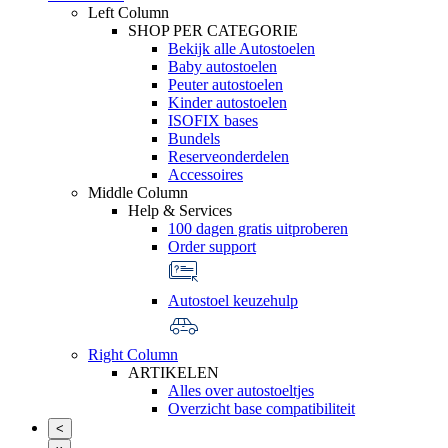
Left Column
SHOP PER CATEGORIE
Bekijk alle Autostoelen
Baby autostoelen
Peuter autostoelen
Kinder autostoelen
ISOFIX bases
Bundels
Reserveonderdelen
Accessoires
Middle Column
Help & Services
100 dagen gratis uitproberen
Order support
Autostoel keuzehulp
Right Column
ARTIKELEN
Alles over autostoeltjes
Overzicht base compatibiliteit
<