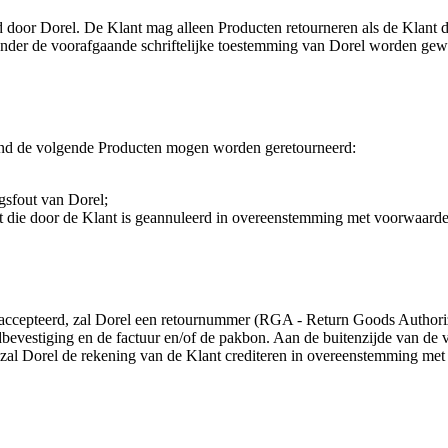
door Dorel. De Klant mag alleen Producten retourneren als de Klant 
onder de voorafgaande schriftelijke toestemming van Dorel worden ge
tend de volgende Producten mogen worden geretourneerd:
gsfout van Dorel;
 die door de Klant is geannuleerd in overeenstemming met voorwaard
accepteerd, zal Dorel een retournummer (RGA - Return Goods Authorizat
ndbevestiging en de factuur en/of de pakbon. Aan de buitenzijde van
, zal Dorel de rekening van de Klant crediteren in overeenstemming me