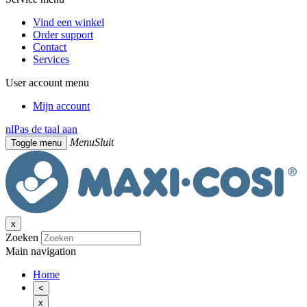
Vind een winkel
Order support
Contact
Services
User account menu
Mijn account
nl
Pas de taal aan
Menu
Sluit
Toggle menu
x
Zoeken
Main navigation
Home
<
x