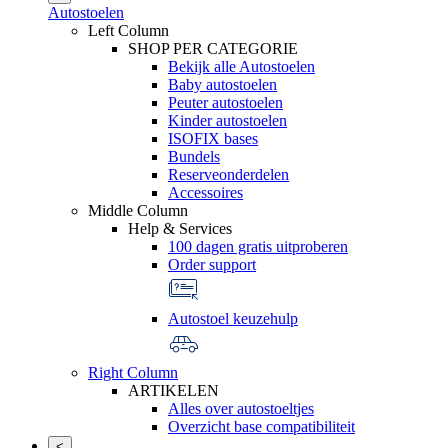
Autostoelen
Left Column
SHOP PER CATEGORIE
Bekijk alle Autostoelen
Baby autostoelen
Peuter autostoelen
Kinder autostoelen
ISOFIX bases
Bundels
Reserveonderdelen
Accessoires
Middle Column
Help & Services
100 dagen gratis uitproberen
Order support
Autostoel keuzehulp
Right Column
ARTIKELEN
Alles over autostoeltjes
Overzicht base compatibiliteit
<