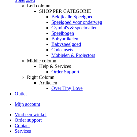
Speelgoed
Left colomn
SHOP PER CATEGORIE
Bekijk alle Speelgoed
Speelgoed voor onderweg
Gymini's & speelmatten
Speelbogen
Babyartikelen
Babyspeelgoed
Cadeausets
Mobielen & Projectors
Middle colomn
Help & Services
Order Support
Right Colomn
Artikelen
Over Tiny Love
Outlet
Mijn account
Vind een winkel
Order support
Contact
Services