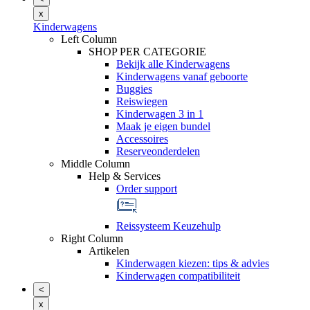
x
Kinderwagens
Left Column
SHOP PER CATEGORIE
Bekijk alle Kinderwagens
Kinderwagens vanaf geboorte
Buggies
Reiswiegen
Kinderwagen 3 in 1
Maak je eigen bundel
Accessoires
Reserveonderdelen
Middle Column
Help & Services
Order support
Reissysteem Keuzehulp
Right Column
Artikelen
Kinderwagen kiezen: tips & advies
Kinderwagen compatibiliteit
<
x