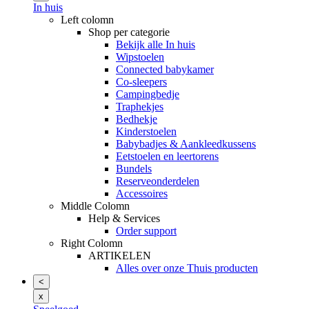
In huis
Left colomn
Shop per categorie
Bekijk alle In huis
Wipstoelen
Connected babykamer
Co-sleepers
Campingbedje
Traphekjes
Bedhekje
Kinderstoelen
Babybadjes & Aankleedkussens
Eetstoelen en leertorens
Bundels
Reserveonderdelen
Accessoires
Middle Colomn
Help & Services
Order support
Right Colomn
ARTIKELEN
Alles over onze Thuis producten
<
x