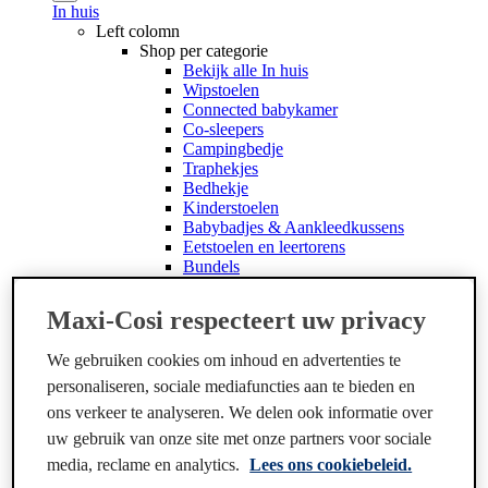
In huis
Left colomn
Shop per categorie
Bekijk alle In huis
Wipstoelen
Connected babykamer
Co-sleepers
Campingbedje
Traphekjes
Bedhekje
Kinderstoelen
Babybadjes & Aankleedkussens
Eetstoelen en leertorens
Bundels
Reserveonderdelen
Accessoires
Maxi-Cosi respecteert uw privacy
Middle Colomn
Help & Services
We gebruiken cookies om inhoud en advertenties te
Order support
Right Colomn
personaliseren, sociale mediafuncties aan te bieden en
ARTIKELEN
ons verkeer te analyseren. We delen ook informatie over
Alles over onze Thuis producten
uw gebruik van onze site met onze partners voor sociale
<
media, reclame en analytics.
Lees ons cookiebeleid.
x