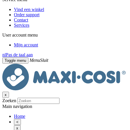
Vind een winkel
Order support
Contact
Services
User account menu
Mijn account
nl
Pas de taal aan
Menu
Sluit
Toggle menu
x
Zoeken
Main navigation
Home
<
x