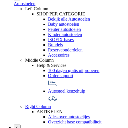
Autostoelen
Left Column
SHOP PER CATEGORIE
Bekijk alle Autostoelen
Baby autostoelen
Peuter autostoelen
Kinder autostoelen
ISOFIX bases
Bundels
Reserveonderdelen
Accessoires
Middle Column
Help & Services
100 dagen gratis uitproberen
Order support
Autostoel keuzehulp
Right Column
ARTIKELEN
Alles over autostoeltjes
Overzicht base compatibiliteit
<