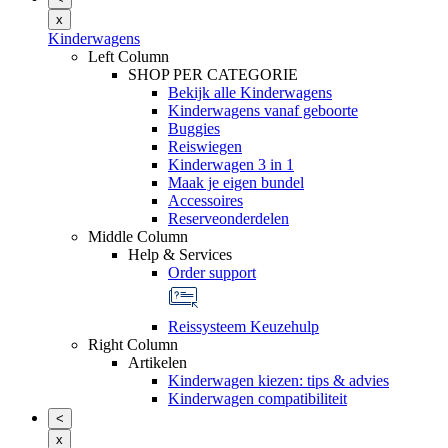
x
Kinderwagens
Left Column
SHOP PER CATEGORIE
Bekijk alle Kinderwagens
Kinderwagens vanaf geboorte
Buggies
Reiswiegen
Kinderwagen 3 in 1
Maak je eigen bundel
Accessoires
Reserveonderdelen
Middle Column
Help & Services
Order support
Reissysteem Keuzehulp
Right Column
Artikelen
Kinderwagen kiezen: tips & advies
Kinderwagen compatibiliteit
<
x