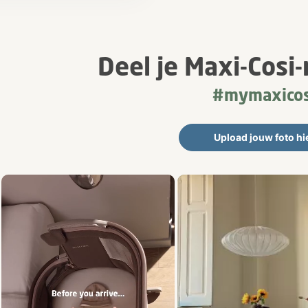
Deel je Maxi-Cos
#mymaxicos
Upload jouw foto hi
productfoto's. Gebruik de knoppen Vorige en Volgende om te navige