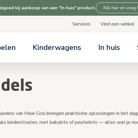
goed bij aankoop van een "In huis" product.
Klik hier en voeg
Services
Vind een winkel
Skip
to
Content
oelen
Kinderwagens
In huis
LP & SERVICES
LP & SERVICES
LP & SERVICES
LP & SERVICES
ARTIKELEN
ARTIKELEN
ARTIKELEN
ARTIKELEN
ices
ices
ices
ices
Alles over auto
Kinderwagen kiez
Alles over onze
Over Tiny Love
dels
dagen gratis uitproberen
r support
r support
r support
Overzicht base c
Kinderwagen com
r support
stoel keuzehulp
bundels van Maxi-Cosi brengen praktische oplossingen in het da
als kinderstoelen, met babykits of peuterkits — alles wat je nod