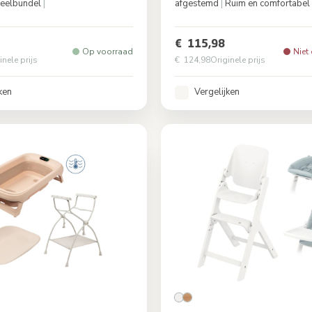
eelbundel
|
afgestemd
|
Ruim en comfortabel
Elegance Bronze
Kleur
Mut
€ 115,98
Op voorraad
Niet
inele prijs
€ 124,98
Originele prijs
ken
Vergelijken