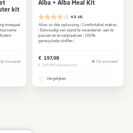
et
Alba + Alba Meal Kit
ter kit
4.0
(4)
ang meegaat
Alles-in-één oplossing
|
Comfortabel matras
uurzame
|
Eenvoudig van stand te veranderen, aan te
odern
passen en te verplaatsen
|
100%
gerecyclede stoffen
|
White
Kleur
Beyond Graphite
€ 197,98
Op voorraad
Op voorraad
€ 249,98
Originele prijs
Vergelijken