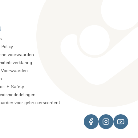
l
s
 Policy
ene voorwaarden
miteitsverklaring
r Voorwaarden
n
osi E-Safety
heidsmededelingen
arden voor gebruikerscontent