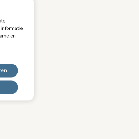
ale
 informatie
lame en
ren