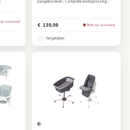
|
pasgeborenen
|
Complete badoplossing
|
ed Terra
Kleur
Muted Terra
 op voorraad
€ 139,98
Niet op voorraad
Vergelijken