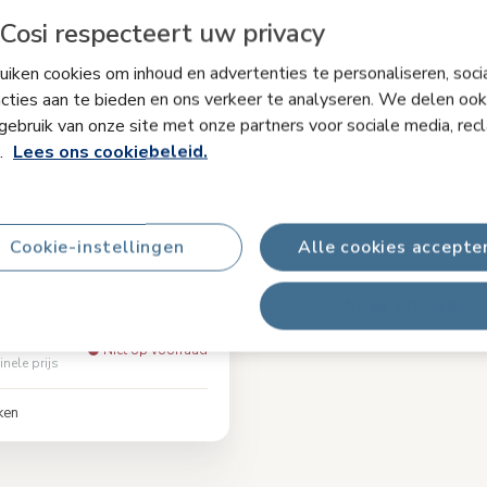
Cosi respecteert uw privacy
iken cookies om inhoud en advertenties te personaliseren, soci
cties aan te bieden en ons verkeer te analyseren. We delen ook
gebruik van onze site met onze partners voor sociale media, rec
s.
Lees ons cookiebeleid.
 Nesta baby &
et
5.0
(2)
ven lang mee
|
Unieke verstelbare
Cookie-instellingen
Alle cookies accepte
Robuust en duurzaam
|
Modern
Natural (Wood)
Alles afwijzen
Niet op voorraad
inele prijs
ken