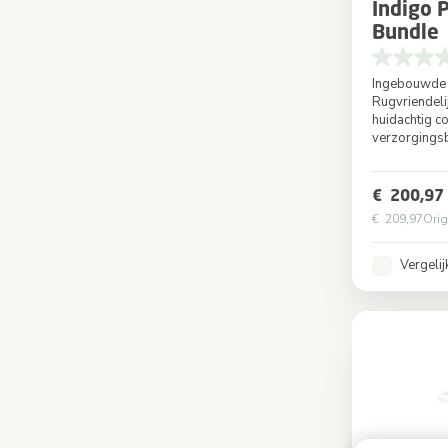
Indigo 
Bundle
Ingebouwde
Rugvriendeli
huidachtig c
verzorgings
Kleur
€ 200,97
€ 209,97
Orig
Vergelij