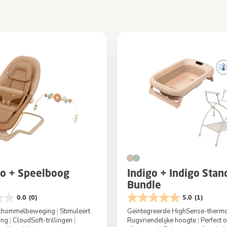
o + Speelboog
Indigo + Indigo Stan
Bundle
0.0
(0)
5.0
(1)
 schommelbeweging
|
Stimuleert
Geïntegreerde HighSense-therm
ing
|
CloudSoft-trillingen
|
Rugvriendelijke hoogte
|
Perfect o