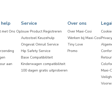
 help
Service
Over ons
Lega
t met Ons Op
Jouw Product Registreren
Over Maxi-Cosi
Cookie
Autostoel Keuzehulp
Werken bij Maxi-Cosi
Privacy
Ongeval Omruil Service
Tiny Love
Algem
erzending
Hip Safety Service
Promo
Confor
gen
Base Compatibiliteit
Retou
tour aan
Kinderwagen compatibiliteit
Colofo
100 dagen gratis uitproberen
Maxi-C
Veilig
Voorwa