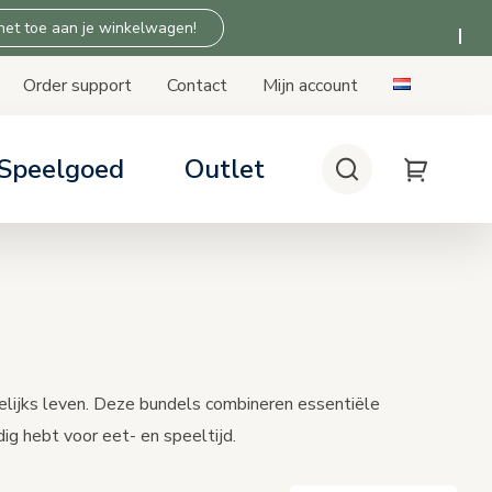
 het toe aan je winkelwagen!
Order support
Contact
Mijn account
Speelgoed
Outlet
Zoeken
My Cart
stoeltjes
en: tips & advies
 Thuis producten
ompatibiliteit
patibiliteit
gelijks leven. Deze bundels combineren essentiële
ig hebt voor eet- en speeltijd.