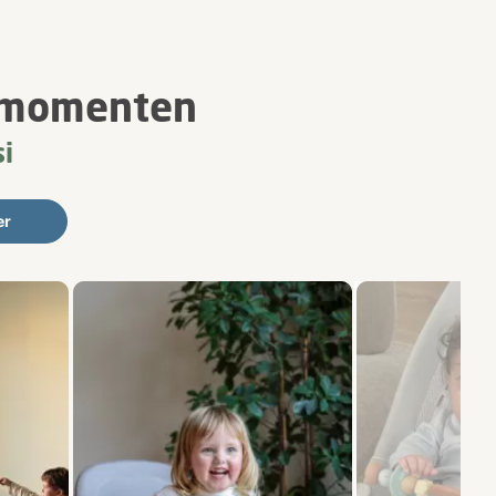
i-momenten
i
er
ren.