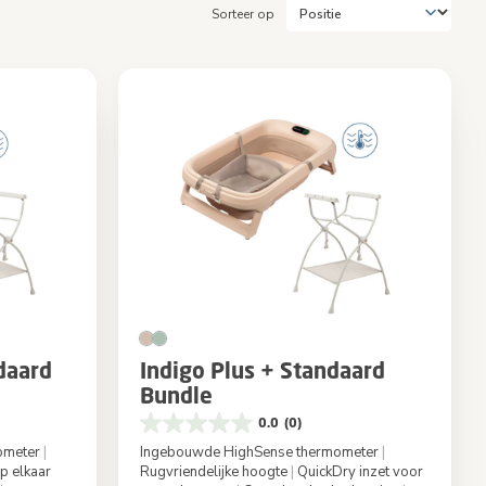
Sorteer op
daard
Indigo Plus + Standaard
Bundle
0.0
(0)
ometer
|
Ingebouwde HighSense thermometer
|
p elkaar
Rugvriendelijke hoogte
|
QuickDry inzet voor