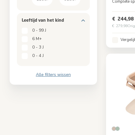
Complete sp
Kleur
€ 244,98
Leeftijd van het kind​​
€ 279,98
Orig
0 - 99 J
6 M+
Vergelij
0 - 3 J
0 - 4 J
Alle filters wissen