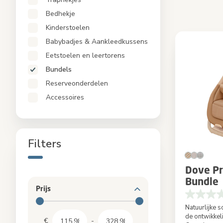
Eetstoelen en leertorens
Bedhekje
Bundels
Kinderstoelen
Reserveonderdelen
Babybadjes & Aankleedkussens
Accessoires
Eetstoelen en leertorens
Bundels
Reserveonderdelen
Accessoires
Filters
Dove Pr
Bundle
Prijs
Natuurlijke
de ontwikkel
€
-