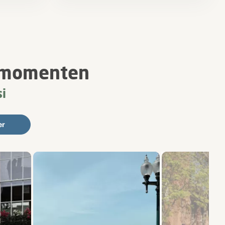
i-momenten
i
er
ren.