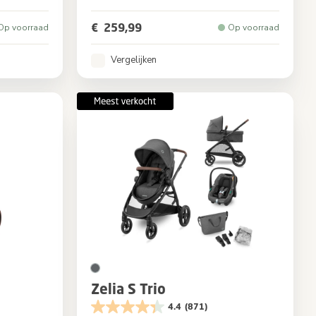
Graphite
Kleur
Sapphire Sand
€ 259,99
Op voorraad
Op voorraad
Vergelijken
Zelia S Trio
4.4
(871)