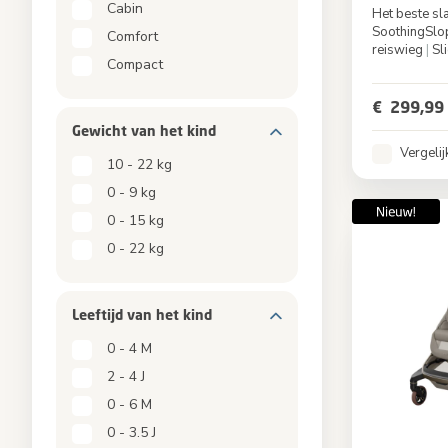
Cabin
Het beste sl
SoothingSl
Comfort
reiswieg
|
Sl
Compact
Kleur
€ 299,99
Gewicht van het kind​​
Vergelij
10 - 22 kg
0 - 9 kg
0 - 15 kg
0 - 22 kg
Leeftijd van het kind​​
0 - 4 M
2 - 4 J
0 - 6 M
0 - 3.5 J