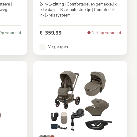
steem
|
2-in-1-zitting
|
Comfortabel en gemakkelijk,
weg
elke dag
|
i-Size-autostoeltje
|
Compleet 3-
in-1-reissysteem
|
 Truffle
Kleur
Dark Grey
€ 359,99
Op voorraad
Niet op voorraad
Vergelijken