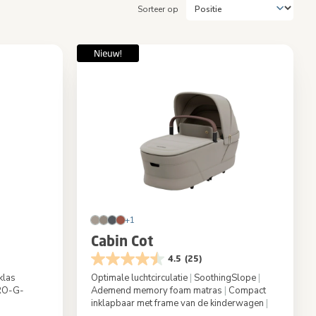
Sorteer op
+1
Cabin Cot
4.5
(25)
klas
Optimale luchtcirculatie
|
SoothingSlope
|
O-G-
Ademend memory foam matras
|
Compact
inklapbaar met frame van de kinderwagen
|