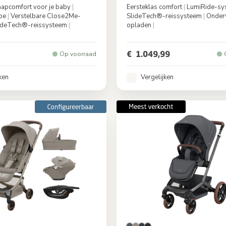
aapcomfort voor je baby
|
Eersteklas comfort
|
LumiRide-sy
ope
|
Verstelbare Close2Me-
SlideTech®-reissysteem
|
Onder
ideTech®-reissysteem
|
opladen
|
Twillic Black
Kleur
Oak
€ 1.049,99
Op voorraad
ken
Vergelijken