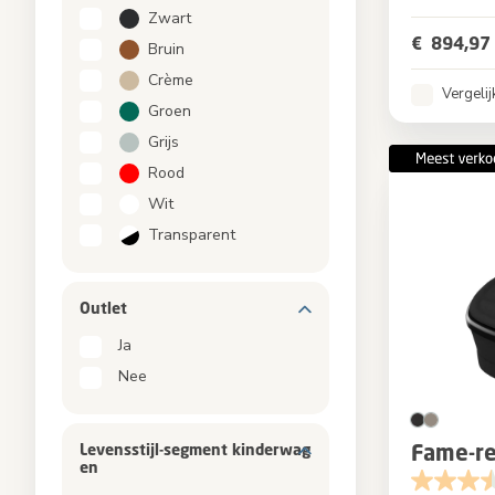
Kleur
Zwart
€ 894,97
Bruin
Crème
Vergelij
Groen
Grijs
Rood
Wit
Transparent
Outlet
Ja
Nee
Fame-re
Levensstijl-segment kinderwag
en