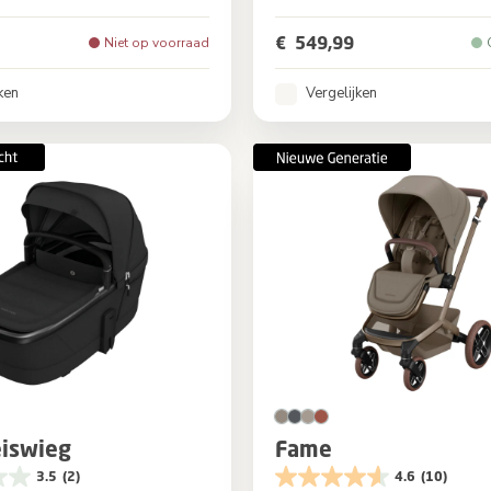
Oak Truffle
Kleur
Moon 
€ 549,99
Niet op voorraad
ken
Vergelijken
iswieg
Fame
3.5
(2)
4.6
(10)