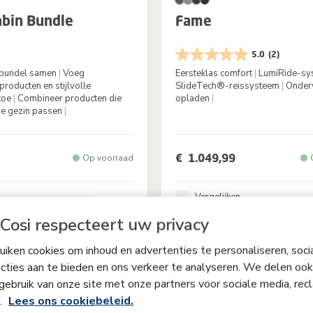
bin Bundle
Fame
5.0
(2)
n bundel samen
|
Voeg
Eersteklas comfort
|
LumiRide-sy
producten en stijlvolle
SlideTech®-reissysteem
|
Onder
toe
|
Combineer producten die
opladen
|
 je gezin passen
|
Kleur
Twillic
€ 1.049,99
Op voorraad
Vergelijken
Cosi respecteert uw privacy
iken cookies om inhoud en advertenties te personaliseren, soci
cties aan te bieden en ons verkeer te analyseren. We delen ook
gebruik van onze site met onze partners voor sociale media, rec
s.
Lees ons cookiebeleid.