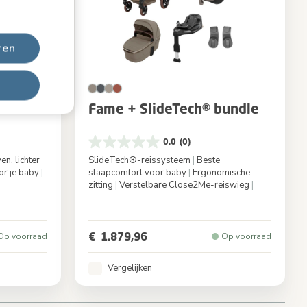
ren
ro
Fame + SlideTech® bundle
0.0
(0)
n, lichter
SlideTech®-reissysteem
|
Beste
or je baby
|
slaapcomfort voor baby
|
Ergonomische
zitting
|
Verstelbare Close2Me-reiswieg
|
 Truffle
Kleur
Oak Truffle
€ 1.879,96
Op voorraad
Op voorraad
Vergelijken