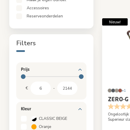
Eetstoelen en leertorens
Accessoires
Bundels
Reserveonderdelen
Reserveonderdelen
Accessoires
Filters
Prijs
€
-
+1
ZERO-G 
Kleur
Ongelooflijk 
CLASSIC BEIGE
Superieur s
Oranje