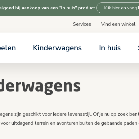
goed bij aankoop van een "In huis" product.
Klik hier en voeg
Services
Vind een winkel
Skip
to
Content
oelen
Kinderwagens
In huis
LP & SERVICES
LP & SERVICES
LP & SERVICES
LP & SERVICES
ARTIKELEN
ARTIKELEN
ARTIKELEN
ARTIKELEN
ices
ices
ices
ices
Alles over auto
Kinderwagen kiez
Alles over onze
Over Tiny Love
derwagens
dagen gratis uitproberen
r support
r support
r support
Overzicht base c
Kinderwagen com
r support
stoel keuzehulp
gens zijn geschikt voor iedere levensstijl. Of je nu op zoek be
e voor uitdagend terrein en avonturen buiten de gebaande paden