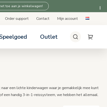
 het toe aan je winkelwagen!
Order support
Contact
Mijn account
Speelgoed
Outlet
Zoeken
My Cart
stoeltjes
en: tips & advies
 Thuis producten
ompatibiliteit
patibiliteit
nt naar een lichte kinderwagen waar je gemakkelijk mee kunt
 of een handig 3-in-1-reissysteem, we hebben het allemaal.