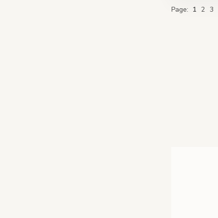
You're c
Page
Pa
Page
1
2
3
Media Gallerij
Carrousel met 