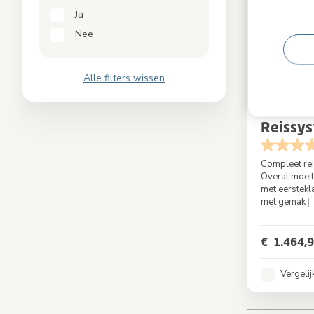
Ja
Nee
Alle filters wissen
+1
Fame Ca
Reissy
Compleet re
Overal moei
met eerstekl
met gemak
|
Kleur
€ 1.464,
Vergelij