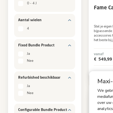
0 - 4 J
Fame Ca
Aantal wielen
Stel je eige
4
bijpassende 
accessoires 
het beste bij
Fixed Bundle Product
Ja
vanaf
€ 549,99
Nee
Refurbished beschikbaar
Maxi-
Ja
We gebru
Nee
mediafun
over uw 
analytic
Configurable Bundle Product