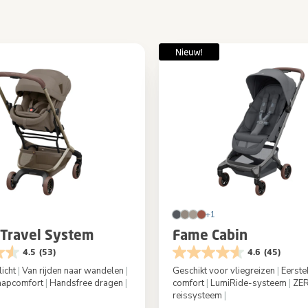
+1
Travel System
Fame Cabin
4.5
(53)
4.6
(45)
licht
|
Van rijden naar wandelen
|
Geschikt voor vliegreizen
|
Eerste
laapcomfort
|
Handsfree dragen
|
comfort
|
LumiRide-systeem
|
ZER
reissysteem
|