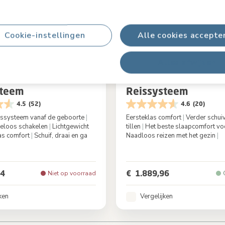
Cookie-instellingen
Alle cookies accepte
Alles afwijzen
bin Coral Slide Pro
Fame Pebble Slide P
steem
Reissysteem
4.5
(52)
4.6
(20)
issysteem vanaf de geboorte
|
Eersteklas comfort
|
Verder schuive
teloos schakelen
|
Lichtgewicht
tillen
|
Het beste slaapcomfort vo
as comfort
|
Schuif, draai en ga
Naadloos reizen met het gezin
|
Oak Truffle
Kleur
Oak
94
€ 1.889,96
Niet op voorraad
ken
Vergelijken