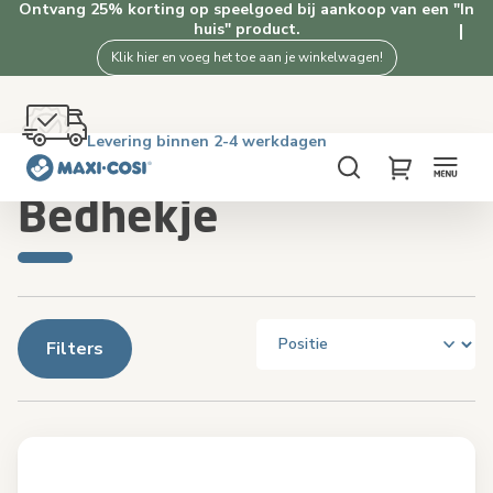
Ontvang 25% korting op speelgoed bij aankoop van een "In
huis" product.
Klik hier en voeg het toe aan je winkelwagen!
Gratis retourneren binnen 100 dagen
Levering binnen 2-4 werkdagen
Gratis verzending vanaf €50. Shop nu!
4.5★ van 2.5K+ tevreden klanten
Home
In huis
Bedhekje
Zoeken
My Cart
Bedhekje
Filters