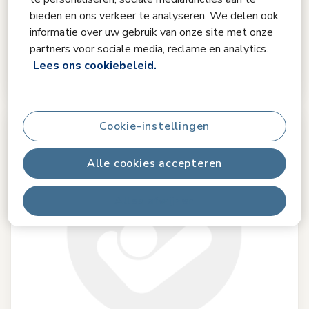
0.0
(0)
bieden en ons verkeer te analyseren. We delen ook
informatie over uw gebruik van onze site met onze
€ 40,99
partners voor sociale media, reclame en analytics.
Lees ons cookiebeleid.
€ 44,99
Originele prijs
Op voorraad
Cookie-instellingen
Alle cookies accepteren
Alles afwijzen