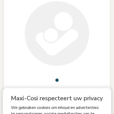
Vergelijken
Maxi-Cosi respecteert uw privacy
Safety 1st
We gebruiken cookies om inhoud en advertenties
Extra groot bedhekje 150 cm
te personaliseren, sociale mediafuncties aan te