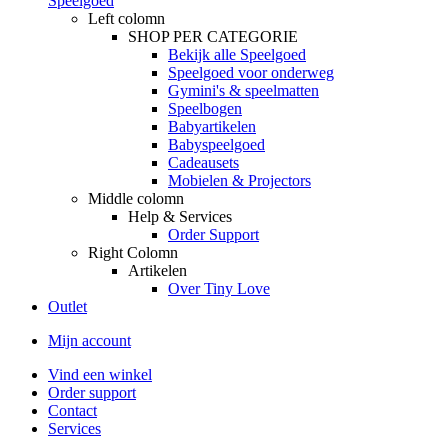
Speelgoed
Left colomn
SHOP PER CATEGORIE
Bekijk alle Speelgoed
Speelgoed voor onderweg
Gymini's & speelmatten
Speelbogen
Babyartikelen
Babyspeelgoed
Cadeausets
Mobielen & Projectors
Middle colomn
Help & Services
Order Support
Right Colomn
Artikelen
Over Tiny Love
Outlet
Mijn account
Vind een winkel
Order support
Contact
Services