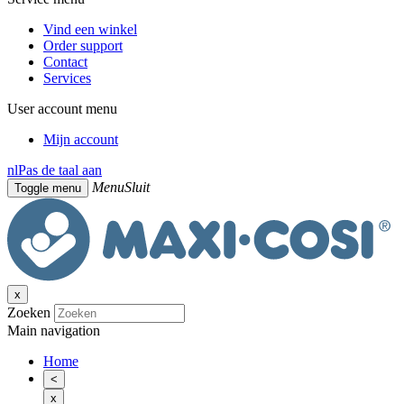
Vind een winkel
Order support
Contact
Services
User account menu
Mijn account
nl
Pas de taal aan
Menu
Sluit
Toggle menu
x
Zoeken
Main navigation
Home
<
x