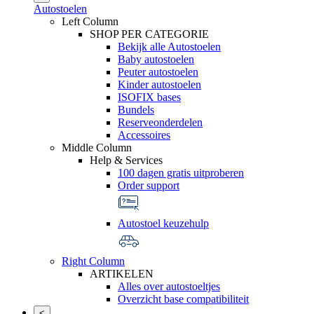
Autostoelen
Left Column
SHOP PER CATEGORIE
Bekijk alle Autostoelen
Baby autostoelen
Peuter autostoelen
Kinder autostoelen
ISOFIX bases
Bundels
Reserveonderdelen
Accessoires
Middle Column
Help & Services
100 dagen gratis uitproberen
Order support
Autostoel keuzehulp
Right Column
ARTIKELEN
Alles over autostoeltjes
Overzicht base compatibiliteit
<