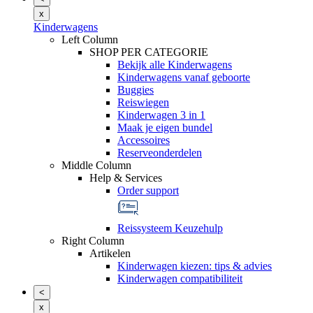
x
Kinderwagens
Left Column
SHOP PER CATEGORIE
Bekijk alle Kinderwagens
Kinderwagens vanaf geboorte
Buggies
Reiswiegen
Kinderwagen 3 in 1
Maak je eigen bundel
Accessoires
Reserveonderdelen
Middle Column
Help & Services
Order support
Reissysteem Keuzehulp
Right Column
Artikelen
Kinderwagen kiezen: tips & advies
Kinderwagen compatibiliteit
<
x