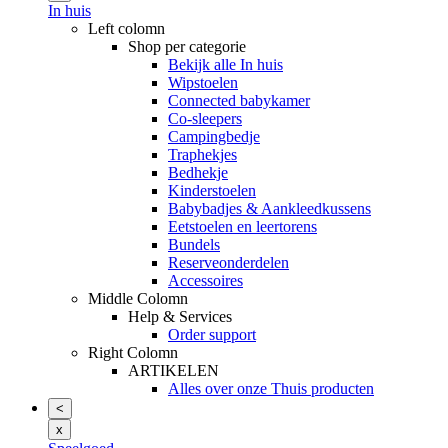
In huis
Left colomn
Shop per categorie
Bekijk alle In huis
Wipstoelen
Connected babykamer
Co-sleepers
Campingbedje
Traphekjes
Bedhekje
Kinderstoelen
Babybadjes & Aankleedkussens
Eetstoelen en leertorens
Bundels
Reserveonderdelen
Accessoires
Middle Colomn
Help & Services
Order support
Right Colomn
ARTIKELEN
Alles over onze Thuis producten
<
x