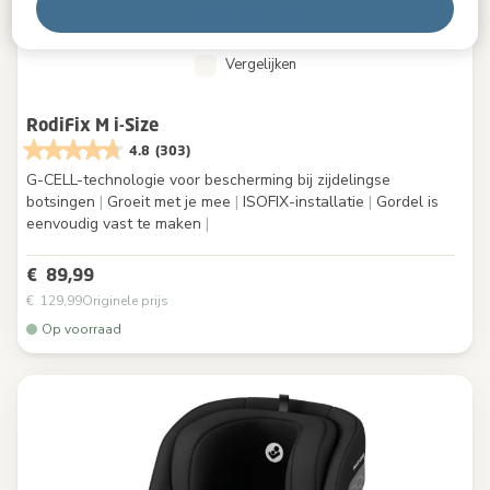
Alles afwijzen
Vergelijken
RodiFix M i-Size
4.8
(303)
G-CELL-technologie voor bescherming bij zijdelingse
botsingen
|
Groeit met je mee
|
ISOFIX-installatie
|
Gordel is
eenvoudig vast te maken
|
€ 89,99
€ 129,99
Originele prijs
Op voorraad