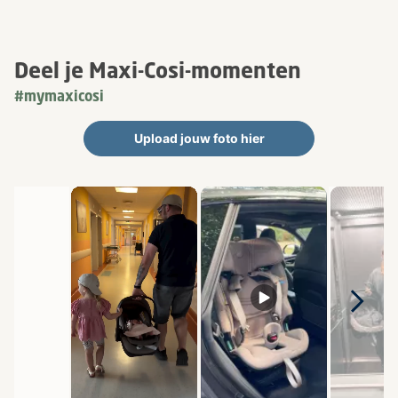
Deel je Maxi-Cosi-momenten
#mymaxicosi
Upload jouw foto hier
Media Gallerij
Carrousel met productfoto's. Gebruik de knoppen Vorige en Volge