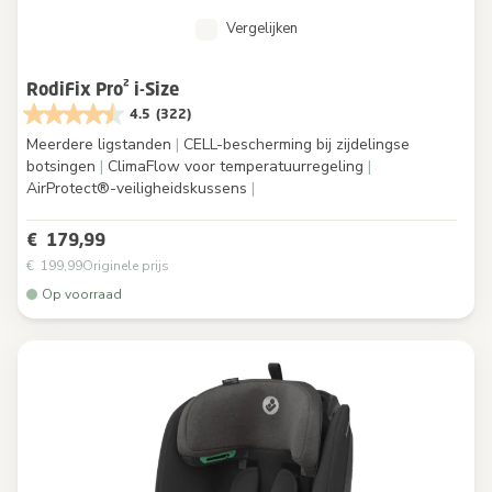
Vergelijken
RodiFix Pro² i-Size
4.5
(322)
Meerdere ligstanden
|
CELL-bescherming bij zijdelingse
botsingen
|
ClimaFlow voor temperatuurregeling
|
AirProtect®-veiligheidskussens
|
€ 179,99
€ 199,99
Originele prijs
Op voorraad