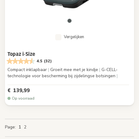
Vergelijken
Topaz i-Size
4.5
(32)
Compact inklapbaar
|
Groeit mee met je kindje
|
G-CELL-
technologie voor bescherming bij zijdelingse botsingen
|
€ 139,99
Op voorraad
You're currently reading page
Page
Page
Page
Page
1
2