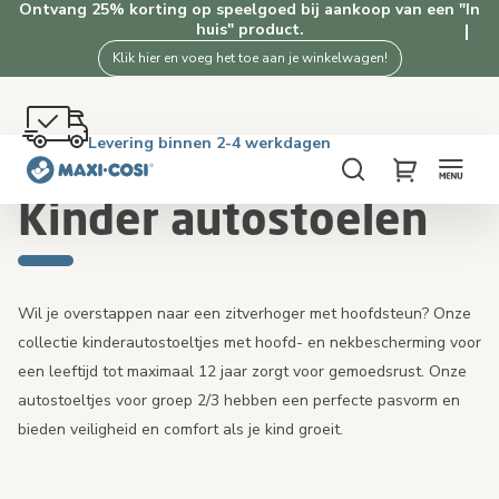
Ontvang 25% korting op speelgoed bij aankoop van een "In
huis" product.
Klik hier en voeg het toe aan je winkelwagen!
Gratis retourneren binnen 100 dagen
Levering binnen 2-4 werkdagen
Gratis verzending vanaf €50. Shop nu!
4.5★ van 2.5K+ tevreden klanten
Home
Autostoelen
Kinder autostoelen
Zoeken
My Cart
Kinder autostoelen
Wil je overstappen naar een zitverhoger met hoofdsteun? Onze
collectie kinderautostoeltjes met hoofd- en nekbescherming voor
een leeftijd tot maximaal 12 jaar zorgt voor gemoedsrust. Onze
autostoeltjes voor groep 2/3 hebben een perfecte pasvorm en
bieden veiligheid en comfort als je kind groeit.