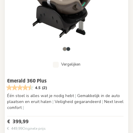
Vergelijken
Emerald 360 Plus
4.5
(2)
Één stoel is alles wat je nodig hebt
|
Gemakkelijk in de auto
plaatsen en eruit halen
|
Veiligheid gegarandeerd
|
Next level
comfort
|
€ 399,99
€ 449,99
Originele prijs