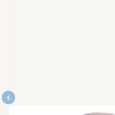
Eetstoelen en leertorens
Bundels
Reserveonderdelen
Accessoires