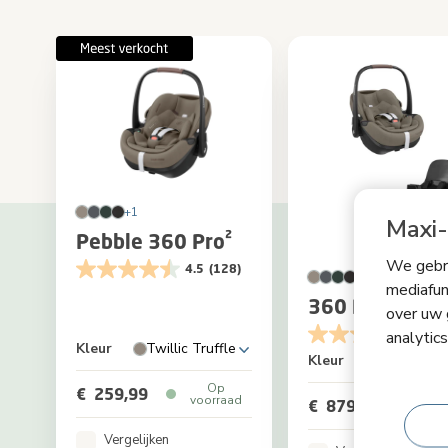
+1
Maxi-
Pebble 360 Pro²
We gebru
4.5
(128)
mediafun
360 Pro Famil
over uw 
4.5
(
analytic
Kleur
Twillic Truffle
Kleur
Op
€ 259,99
voorraad
€ 879,97
Vergelijken