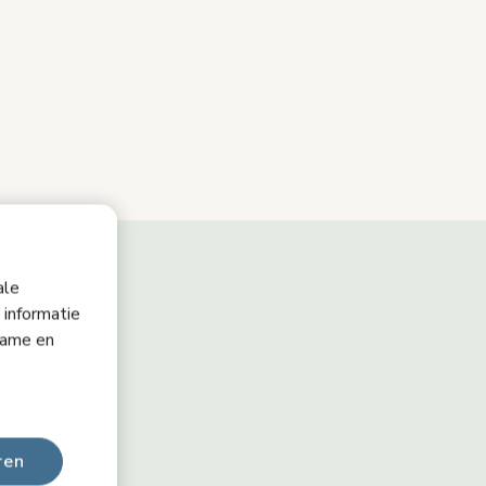
ale
 informatie
lame en
ren