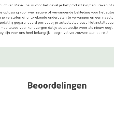
t van Maxi-Cosi is voor het geval je het product kwijt zou raken of als
te oplossing voor wie nieuwe of vervangende bekleding voor het autost
 je versleten of ontbrekende onderdelen te vervangen en een naadloz
t hij gegarandeerd perfect bij je autostoeltje past. Het installatiepro
en moeiteloos voor kunt zorgen dat je autostoeltje weer als nieuw oogt
by zijn voor ons heel belangrijk – begin vol vertrouwen aan de reis!
Beoordelingen