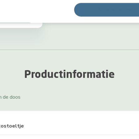
Alles afwijzen
wagen
Productinformatie
in de doos
tostoeltje