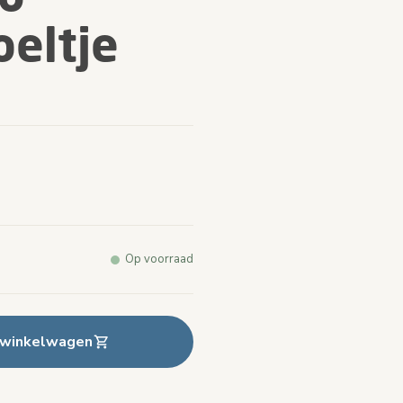
oeltje
arde.
e
k.
Op voorraad
 winkelwagen