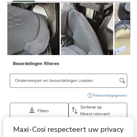
Volge
Beoordelingen filteren
Onderwerpen en beoordelingen zoeken per regio
Geef
Relevantiegegevens
Sorteren op
Filters
Meest relevant
Maxi-Cosi respecteert uw privacy
1
1
–
3 van 128
Beoordelingen
tot