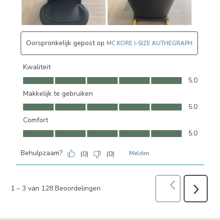
Oorspronkelijk gepost op
MC KORE I-SIZE AUTHEGRAPH
Kwaliteit
Kwaliteit, 5.0 van 5
5.0
Makkelijk te gebruiken
Makkelijk te gebruiken, 5.0 van 5
5.0
Comfort
Comfort, 5.0 van 5
5.0
Behulpzaam?
(
0
)
(
0
)
Melden
Vorige
Beoord
1
–
3 van 128
Beoordelingen
Volgend
Beoorde