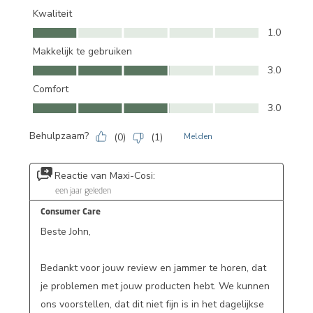
Kwaliteit
Kwaliteit, 1.0 van 5
1.0
Makkelijk te gebruiken
Makkelijk te gebruiken, 3.0 van 5
3.0
Comfort
Comfort, 3.0 van 5
3.0
Behulpzaam?
(
0
)
(
1
)
Melden
Reactie van Maxi-Cosi:
een jaar geleden
Consumer Care
Beste John,

Bedankt voor jouw review en jammer te horen, dat 
je problemen met jouw producten hebt. We kunnen 
ons voorstellen, dat dit niet fijn is in het dagelijkse 