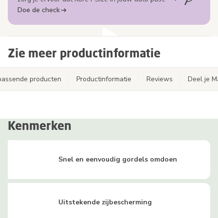
Doe de check
Zie meer productinformatie
jpassende producten
Productinformatie
Reviews
Deel je 
Kenmerken
Snel en eenvoudig gordels omdoen
Uitstekende zijbescherming