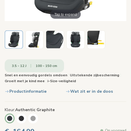
Tap to expand
3.5 - 12 J
100 - 150 cm
Snel en eenvoudig gordels omdoen
|
Uitstekende zijbescherming
|
Groeit met je kind mee
|
i-Size-veiligheid
Productinformatie
Wat zit er in de doos
Kleur
Authentic Graphite
Op voorraad