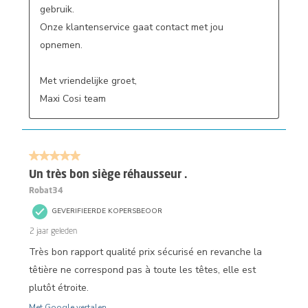
gebruik.

Onze klantenservice gaat contact met jou 
opnemen. 

Met vriendelijke groet,

Maxi Cosi team
5 van 5 sterren.
Un très bon siège réhausseur .
Robat34
GEVERIFIEERDE KOPERSBEOOR
2 jaar geleden
Très bon rapport qualité prix sécurisé en revanche la
têtière ne correspond pas à toute les têtes, elle est
plutôt étroite.
Met Google vertalen