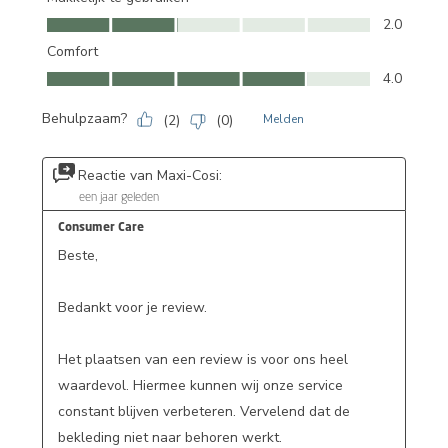
Makkelijk te gebruiken, 2.0 van 5
2.0
Comfort
Comfort, 4.0 van 5
4.0
Behulpzaam?
(
2
)
(
0
)
Melden
Reactie van Maxi-Cosi:
een jaar geleden
Consumer Care
Beste,

Bedankt voor je review.

Het plaatsen van een review is voor ons heel 
waardevol. Hiermee kunnen wij onze service 
constant blijven verbeteren. Vervelend dat de 
bekleding niet naar behoren werkt.
