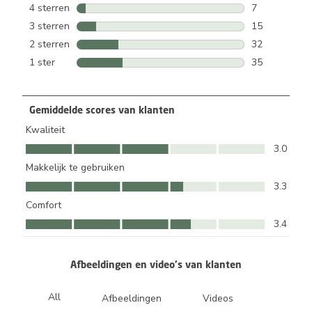
39 beoordelin
4 sterren
sterren
7
7 beoordeling
3 sterren
sterren
15
15 beoordelin
2 sterren
sterren
32
32 beoordelin
1 ster
sterren
35
35 beoordelin
Gemiddelde scores van klanten
Kwaliteit
Kwaliteit, 3.0 van 5
3.0
Makkelijk te gebruiken
Makkelijk te gebruiken, 3.3 van 5
3.3
Comfort
Comfort, 3.4 van 5
3.4
Afbeeldingen en video's van klanten