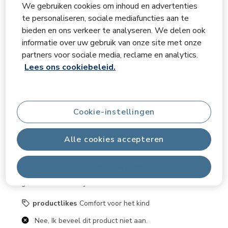
We gebruiken cookies om inhoud en advertenties
3
van
te personaliseren, sociale mediafuncties aan te
2 van 5 sterren.
128
bieden en ons verkeer te analyseren. We delen ook
Beoordelingen.
Bekleding gaat steeds los
informatie over uw gebruik van onze site met onze
Marjolein718162
partners voor sociale media, reclame en analytics.
een jaar geleden
Lees ons cookiebeleid.
De bekleding van deze autostoelen gaat bij de rug
steeds los. We hebben 2 van deze autostoelen. Bij de
ene is dit vanaf het begin en bij de andere begon het
Cookie-instellingen
iets later. Het lijkt dat de bekleding te klein is als de
rugleuning hoger staat. Het is erg vervelend om bij elke
Alle cookies accepteren
autorit de bekleding weer vast te moeten maken. Om
deze reden zou ik de stoel niet kopen. Los daarvan
Alles afwijzen
zitten de kinderen fijn in deze stoel. De stoelt is licht in
gewicht en makkelijk te verstellen.
productlikes
Comfort voor het kind
Nee, Ik beveel dit product niet aan.