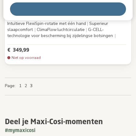
Mica 360 Plus
Alles afwijzen
0.0
(0)
Intuïtieve FlexiSpin-rotatie met één hand
|
Superieur
slaapcomfort
|
ClimaFlow luchtcirculatie
|
G-CELL-
technologie voor bescherming bij zijdelingse botsingen
|
€ 349,99
Niet op voorraad
Page
Page
Page
Page
You're currently reading page
Page
1
2
3
Deel je Maxi-Cosi-momenten
#mymaxicosi