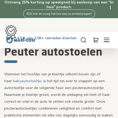
Ontvang 25% korting op speelgoed bij aankoop van een "In
huis" product.
Klik hier en voeg het toe aan je winkelwagen!
Gratis retourneren binnen 100 dagen
Levering binnen 2-4 werkdagen
Gratis verzending vanaf €50. Shop nu!
4.5★ van 2.5K+ tevreden klanten
Home
Autostoelen
Peuter autostoelen
Zoeken
My Cart
Peuter autostoelen
Wanneer het hoofdje van je kleintje uitkomt boven zijn of
haar
babyautostoeltje
, is het tijd om over te stappen op een
autostoeltje voor de volgende fase: een peuterautostoeltje.
Naarmate je kleintje groeit, wordt de uitdaging om hem of haar
correct en snel in de auto te zetten ook steeds groter. Onze
peuterautostoeltjes combineren veiligheid en comfort met
praktische elementen om elke reis dagelijks eenvoudig te maken.