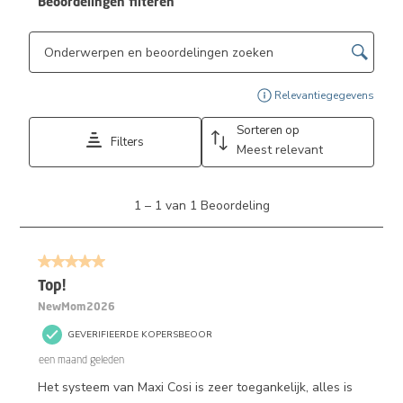
Beoordelingen filteren
Onderwerpen en beoordelingen zoeken per regio
Geef
Relevantiegegevens
Sorteren op
Filters
Meest relevant
1
1
–
1 van 1
Beoordeling
tot
1
van
5 van 5 sterren.
1
Beoordeling.
Top!
NewMom2026
GEVERIFIEERDE KOPERSBEOOR
een maand geleden
Het systeem van Maxi Cosi is zeer toegankelijk, alles is