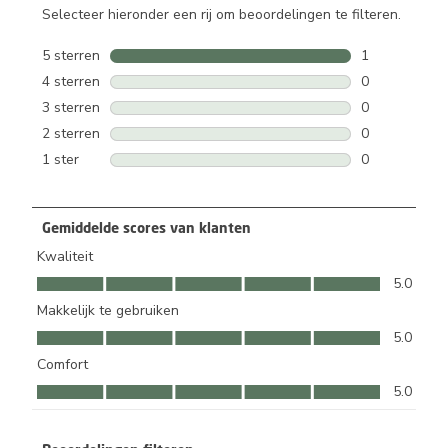
Selecteer hieronder een rij om beoordelingen te filteren.
5 sterren
sterren
1
1 beoordeling
4 sterren
sterren
0
0 beoordeling
3 sterren
sterren
0
0 beoordeling
2 sterren
sterren
0
0 beoordeling
1 ster
sterren
0
0 beoordeling
Gemiddelde scores van klanten
Kwaliteit
Kwaliteit, 5.0 van 5
5.0
Makkelijk te gebruiken
Makkelijk te gebruiken, 5.0 van 5
5.0
Comfort
Comfort, 5.0 van 5
5.0