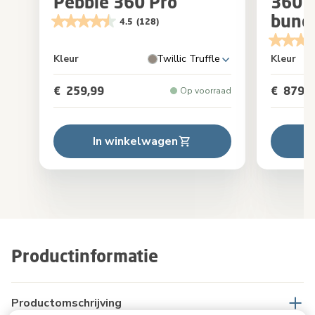
Pebble 360 Pro²
360 P
bund
4.5
(128)
Kleur
Twillic Truffle
Kleur
€ 259,99
€ 879,9
Op voorraad
In winkelwagen
Productinformatie
Productomschrijving