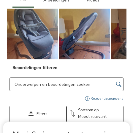
Volge
Beoordelingen filteren
Onderwerpen en beoordelingen zoeken per regio
Geef
Relevantiegegevens
Sorteren op
Filters
Meest relevant
1