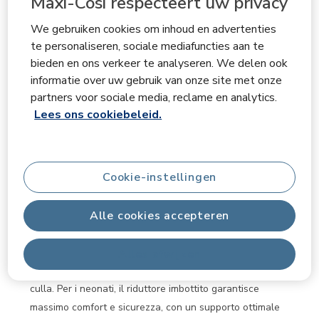
Maxi-Cosi respecteert uw privacy
1
–
3 van 74
Beoordelingen
tot
3
We gebruiken cookies om inhoud en advertenties
van
te personaliseren, sociale mediafuncties aan te
5 van 5 sterren.
74
bieden en ons verkeer te analyseren. We delen ook
Beoordelingen.
Un investimento che cresce con il bambino.
informatie over uw gebruik van onze site met onze
Neneferroni
partners voor sociale media, reclame en analytics.
een jaar geleden
Lees ons cookiebeleid.
Sono entusiasta di condividere la mia esperienza con il
Maxi-Cosi Dove Pro Bouncer. Ciò che colpisce subito è la
sua incredibile adattabilità: accompagna il bambino fin
Cookie-instellingen
dai primi mesi e lo supporta fino a circa quattro anni (15
kg). Questo lo rende un investimento duraturo e
Alle cookies accepteren
intelligente! Il design è bellissimo e le finiture
curatissime. La struttura in grigio graphite si abbina a
una seduta in materiale traspirante a maglia 3D che
Alles afwijzen
avvolge delicatamente ogni bambino, quasi fosse una
culla. Per i neonati, il riduttore imbottito garantisce
massimo comfort e sicurezza, con un supporto ottimale