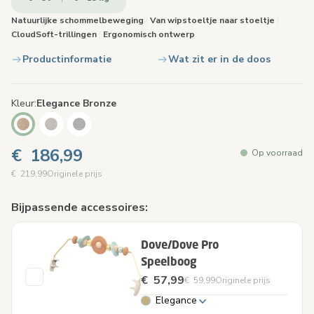
Natuurlijke schommelbeweging
|
Van wipstoeltje naar stoeltje
|
CloudSoft-trillingen
|
Ergonomisch ontwerp
Productinformatie
Wat zit er in de doos
Kleur
Elegance Bronze
€ 186,99
Op voorraad
€ 219,99
Originele prijs
Bijpassende accessoires:
Dove/Dove Pro
Speelboog
€ 57,99
€ 59,99
Originele prijs
Elegance