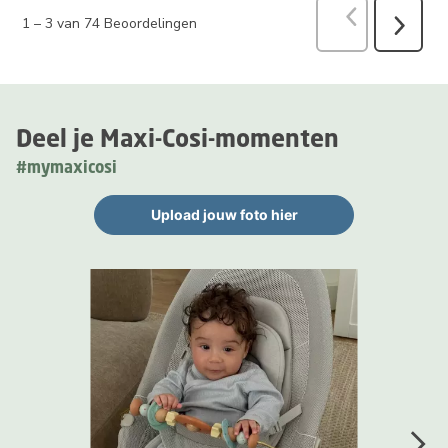
Vorige
Beoord
1
–
3 van 74
Beoordelingen
Volgend
Beoorde
Deel je Maxi-Cosi-momenten
#mymaxicosi
Upload jouw foto hier
Media Gallerij
Carrousel met productfoto's. Gebruik de knoppen Vorige en Volge