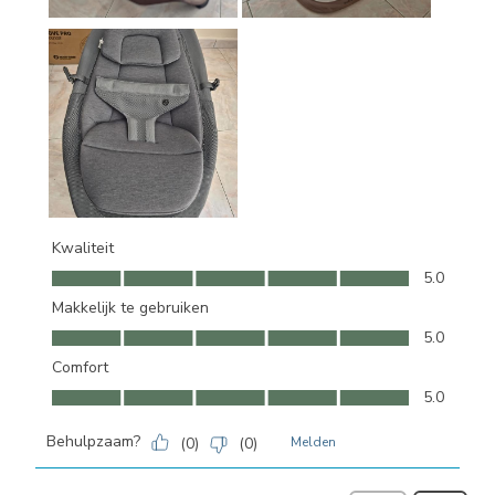
Kwaliteit
Kwaliteit, 5.0 van 5
5.0
Makkelijk te gebruiken
Makkelijk te gebruiken, 5.0 van 5
5.0
Comfort
Comfort, 5.0 van 5
5.0
Behulpzaam?
(
0
)
(
0
)
Melden