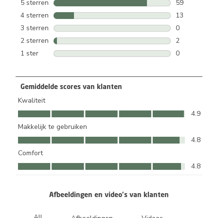
5 sterren
sterren
59
59 beoordelin
4 sterren
sterren
13
13 beoordelin
3 sterren
sterren
0
0 beoordeling
2 sterren
sterren
2
2 beoordeling
1 ster
sterren
0
0 beoordeling
Gemiddelde scores van klanten
Kwaliteit
Kwaliteit, 4.9 van 5
4.9
Makkelijk te gebruiken
Makkelijk te gebruiken, 4.8 van 5
4.8
Comfort
Comfort, 4.8 van 5
4.8
Afbeeldingen en video's van klanten