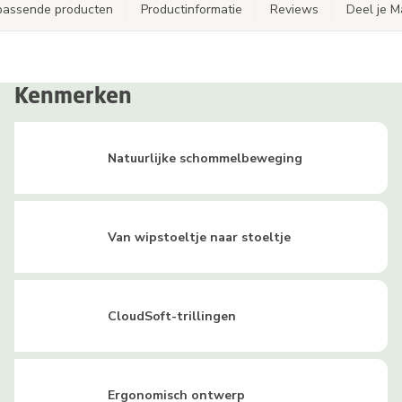
jpassende producten
Productinformatie
Reviews
Deel je 
Kenmerken
Natuurlijke schommelbeweging
Van wipstoeltje naar stoeltje
CloudSoft-trillingen
Ergonomisch ontwerp