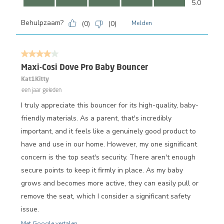
5.0
Behulpzaam?
(
0
)
(
0
)
Melden
4 van 5 sterren.
Maxi-Cosi Dove Pro Baby Bouncer
Kat1Kitty
een jaar geleden
I truly appreciate this bouncer for its high-quality, baby-
friendly materials. As a parent, that's incredibly
important, and it feels like a genuinely good product to
have and use in our home. However, my one significant
concern is the top seat's security. There aren't enough
secure points to keep it firmly in place. As my baby
grows and becomes more active, they can easily pull or
remove the seat, which I consider a significant safety
issue.
Met Google vertalen