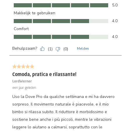
Kwaliteit, 5.0 van 5
5.0
Makkelijk te gebruiken
Makkelijk te gebruiken, 4.0 van 5
4.0
Comfort
Comfort, 4.0 van 5
4.0
Behulpzaam?
(
1
)
(
0
)
Melden
5 van 5 sterren.
Comoda, pratica e rilassante!
LordWerner
een jaar geleden
Uso la Dove Pro da qualche settimana e mi ha davvero
sorpreso. Il movimento naturale è piacevole, e il mio
bimbo si rilassa subito. Il riduttore è morbidissimo e
sostiene bene anche i più piccoli, mentre le vibrazioni
leggere lo aiutano a calmarsi, soprattutto con le