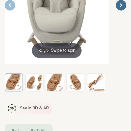
Swipe to spin
See in 3D & AR
0 - 3 J
0 - 15 kg