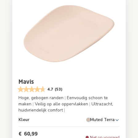
Mavis
4.7
(53)
Hoge, gebogen randen
|
Eenvoudig schoon te
maken
|
Veilig op alle oppervlakken
|
Ultrazacht,
huidvriendelijk comfort
|
Kleur
Muted Terra
€ 60,99
Niet op voorraad