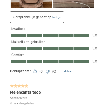
Oorspronkelijk gepost op
Indigo
Kwaliteit
Kwaliteit, 5.0 van 5
5.0
Makkelijk te gebruiken
Makkelijk te gebruiken, 5.0 van 5
5.0
Comfort
Comfort, 5.0 van 5
5.0
Behulpzaam?
(
0
)
(
0
)
Melden
5 van 5 sterren.
Me encanta todo
Santitercero
6 maanden geleden