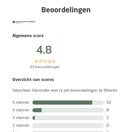
Beoordelingen
Algemene score
4.8
63 beoordelingen
Overzicht van scores
Selecteer hieronder een rij om beoordelingen te filteren.
5 sterren
sterren
53
53 beoordelin
4 sterren
sterren
8
8 beoordeling
3 sterren
sterren
2
2 beoordeling
2 sterren
sterren
0
0 beoordeling