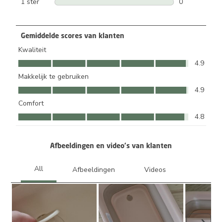
1 ster
sterren
0
0 beoordeling
Gemiddelde scores van klanten
Kwaliteit
Kwaliteit, 4.9 van 5
4.9
Makkelijk te gebruiken
Makkelijk te gebruiken, 4.9 van 5
4.9
Comfort
Comfort, 4.8 van 5
4.8
Afbeeldingen en video's van klanten