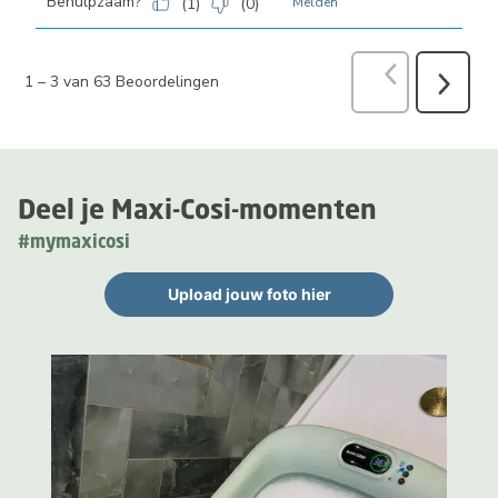
Behulpzaam?
(
1
)
(
0
)
Melden
Vorige
Beoord
1
–
3 van 63
Beoordelingen
Volgend
Beoorde
Deel je Maxi-Cosi-momenten
#mymaxicosi
Upload jouw foto hier
Media Gallerij
Carrousel met productfoto's. Gebruik de knoppen Vorige en Volge