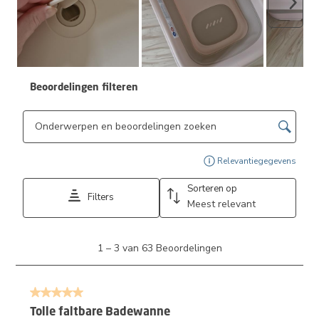
Volge
Beoordelingen filteren
Onderwerpen en beoordelingen zoeken per regio
Geef
Relevantiegegevens
Sorteren op
Filters
Meest relevant
1
1
–
3 van 63
Beoordelingen
tot
3
van
5 van 5 sterren.
63
Beoordelingen.
Tolle faltbare Badewanne