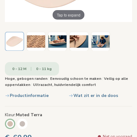
Tap to expand
0 - 12 M
0 - 11 kg
Hoge, gebogen randen
|
Eenvoudig schoon te maken
|
Veilig op alle
oppervlakken
|
Ultrazacht, huidvriendelijk comfort
Productinformatie
Wat zit er in de doos
Kleur
Muted Terra
Niet op voorraad