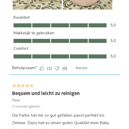
Kwaliteit
Kwaliteit, 5.0 van 5
5.0
Makkelijk te gebruiken
Makkelijk te gebruiken, 5.0 van 5
5.0
Comfort
Comfort, 5.0 van 5
5.0
Behulpzaam?
(
1
)
(
0
)
Melden
5 van 5 sterren.
Bequem und leicht zu reinigen
Yase
6 maanden geleden
Die Farbe hat mir so gut gefallen passt perfekt ins
Zimmer. Dazu hat es einen guten Qualität mein Baby