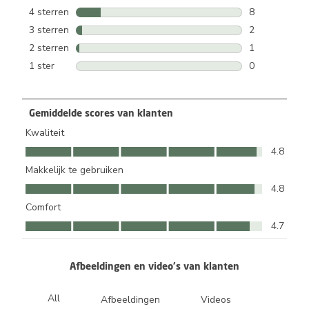
42 beoordelin
4 sterren
sterren
8
8 beoordeling
3 sterren
sterren
2
2 beoordeling
2 sterren
sterren
1
1 beoordeling
1 ster
sterren
0
0 beoordeling
Gemiddelde scores van klanten
Kwaliteit
Kwaliteit, 4.8 van 5
4.8
Makkelijk te gebruiken
Makkelijk te gebruiken, 4.8 van 5
4.8
Comfort
Comfort, 4.7 van 5
4.7
Afbeeldingen en video's van klanten