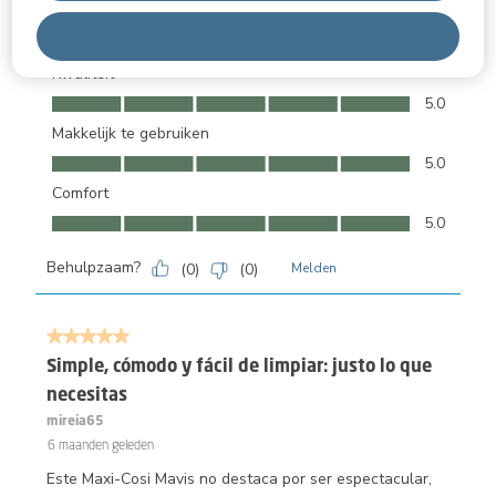
Alles afwijzen
Kwaliteit
Kwaliteit, 5.0 van 5
5.0
Makkelijk te gebruiken
Makkelijk te gebruiken, 5.0 van 5
5.0
Comfort
Comfort, 5.0 van 5
5.0
Behulpzaam?
(
0
)
(
0
)
Melden
5 van 5 sterren.
Simple, cómodo y fácil de limpiar: justo lo que
necesitas
mireia65
6 maanden geleden
Este Maxi-Cosi Mavis no destaca por ser espectacular,