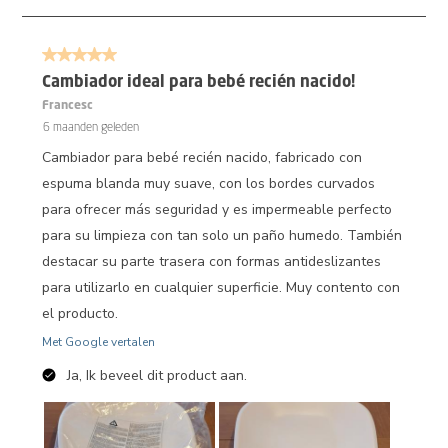
3
van
5 van 5 sterren.
53
Beoordelingen.
Cambiador ideal para bebé recién nacido!
Francesc
6 maanden geleden
Cambiador para bebé recién nacido, fabricado con
espuma blanda muy suave, con los bordes curvados
para ofrecer más seguridad y es impermeable perfecto
para su limpieza con tan solo un paño humedo. También
destacar su parte trasera con formas antideslizantes
para utilizarlo en cualquier superficie. Muy contento con
el producto.
Met Google vertalen
Ja, Ik beveel dit product aan.