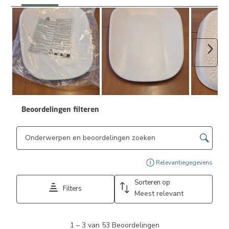
Volge
Beoordelingen filteren
Onderwerpen en beoordelingen zoeken per regio
Geef
Relevantiegegevens
Sorteren op
Filters
Meest relevant
1
1
–
3 van 53
Beoordelingen
tot