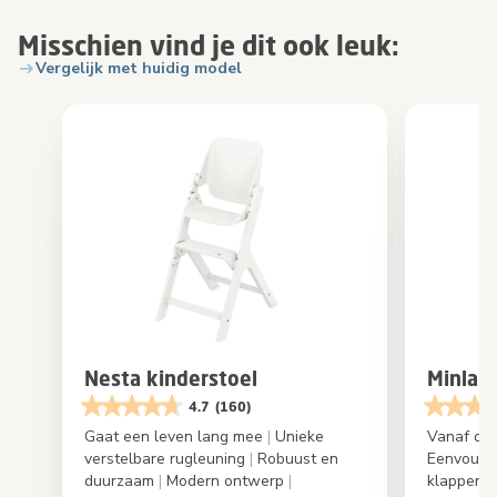
Misschien vind je dit ook leuk:
Vergelijk met huidig model
Nesta kinderstoel
Minla K
4.7
(160)
Gaat een leven lang mee
|
Unieke
Vanaf de 
verstelbare rugleuning
|
Robuust en
Eenvoudig
duurzaam
|
Modern ontwerp
|
klappen
|