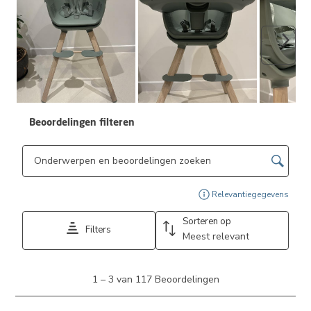
Volge
Beoordelingen filteren
Onderwerpen en beoordelingen zoeken per regio
Geef
Relevantiegegevens
Sorteren op
Filters
Meest relevant
1
1
–
3 van 117
Beoordelingen
tot
3