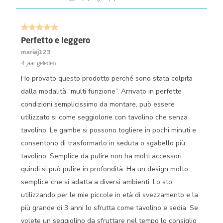
5 van 5 sterren.
Perfetto e leggero
mariaj123
4 jaar geleden
Ho provato questo prodotto perché sono stata colpita
dalla modalità “multi funzione”. Arrivato in perfette
condizioni semplicissimo da montare, può essere
utilizzato si come seggiolone con tavolino che senza
tavolino. Le gambe si possono togliere in pochi minuti e
consentono di trasformarlo in seduta o sgabello più
tavolino. Semplice da pulire non ha molti accessori
quindi si può pulire in profondità. Ha un design molto
semplice che si adatta a diversi ambienti. Lo sto
utilizzando per le mie piccole in età di svezzamento e la
più grande di 3 anni lo sfrutta come tavolino e sedia. Se
volete un seggiolino da sfruttare nel tempo lo consiglio