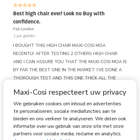
van
5 van 5 sterren.
117
Beoordelingen.
Best high chair ever! Look no Buy with
confidence.
Fab-London
2 jaar geleden
I BOUGHT THIS HIGH CHAIR MAXI-COSI MOA
RECENTLY AFTER TESTING 2 OTHERS HIGH CHAIR
AND I CAN ASSURE YOU THAT THE MAXI-COSI MOA IS
BY FAR THE BEST ONE IN THE MARKET. I’VE DONE A
THOROUGH TEST AND THIS ONE THICK ALL THE
BOXES. BABY SEATS IN COMFORTABLE UPRIGHT
Maxi-Cosi respecteert uw privacy
POSITION, THE TRAY IS ADJUSTABLE AND MAKES IT
EASIER FOR THE BABY TO REACH THE FOOD, THE
We gebruiken cookies om inhoud en advertenties
CHAIR IS VERY EASY TO CLEAN, IT’S LIKE A DREAM
te personaliseren, sociale mediafuncties aan te
bieden en ons verkeer te analyseren. We delen ook
FOR ANY PARENT. DISREGARD PREVIOUS REVIEWS
informatie over uw gebruik van onze site met onze
YOU READ HERE, AS MOST OF THEM ARE ABOUT THE
partners voor sociale media, reclame en analytics.
MOA FIRST EDITION. THEY HAVE CORRECTED ALL