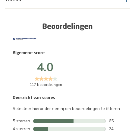
Beoordelingen
Algemene score
4.0
117 beoordelingen
Overzicht van scores
Selecteer hieronder een rij om beoordelingen te filteren.
5 sterren
sterren
65
65 beoordelin
4 sterren
sterren
24
24 beoordelin