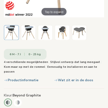
Tap to expand
6 M - 7 J
0 - 25 kg
4 verschillende mogelijkheden
|
Stijlvol ontwerp dat lang meegaat
|
Kom maar op met de rommel
|
Eenvoudig te installeren en aan te
passen
Productinformatie
Wat zit er in de doos
Kleur
Beyond Graphite