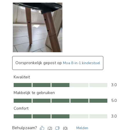
Oorspronkelijk gepost op
Moa 8-in-1 kinderstoel
Kwaliteit
Kwaliteit, 3.0 van 5
3.0
Makkelijk te gebruiken
Makkelijk te gebruiken, 5.0 van 5
5.0
Comfort
Comfort, 3.0 van 5
3.0
Behulpzaam?
(
2
)
(
0
)
Melden