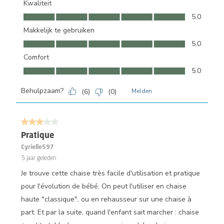
Kwaliteit
Kwaliteit, 5.0 van 5
5.0
Makkelijk te gebruiken
Makkelijk te gebruiken, 5.0 van 5
5.0
Comfort
Comfort, 5.0 van 5
5.0
Behulpzaam?
(
6
)
(
0
)
Melden
3 van 5 sterren.
Pratique
Cyrielle597
5 jaar geleden
Je trouve cette chaise très facile d'utilisation et pratique
pour l'évolution de bébé. On peut l'utiliser en chaise
haute "classique", ou en rehausseur sur une chaise à
part. Et par la suite, quand l'enfant sait marcher : chaise