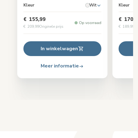
Kleur
Wit
Kleur
€ 155,99
€ 170,9
Op voorraad
€ 209,99
Originele prijs
€ 189,99
Or
In winkelwagen
Meer informatie