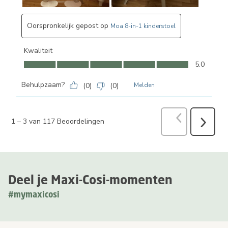
Oorspronkelijk gepost op
Moa 8-in-1 kinderstoel
Kwaliteit
Kwaliteit, 5.0 van 5
5.0
Behulpzaam?
(
0
)
(
0
)
Melden
Vorige
Beoord
1
–
3 van 117
Beoordelingen
Volgend
Beoorde
Deel je Maxi-Cosi-momenten
#mymaxicosi