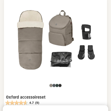
Oxford accessoireset
4.7
(9)
2-in-1 voetenzak
|
Luierrugzak
|
Bekerhouder
|
Baby-