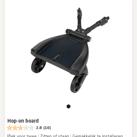
Hop-on board
2.8
(10)
Plek voor twee
|
Zitten of staan
|
Gemakkelijk te installeren