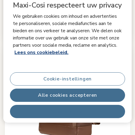
Maxi-Cosi respecteert uw privacy
autostoeladapters
|
Regenhoes
|
We gebruiken cookies om inhoud en advertenties
€ 199,99
te personaliseren, sociale mediafuncties aan te
€ 229,99
Originele prijs
bieden en ons verkeer te analyseren. We delen ook
Op voorraad
informatie over uw gebruik van onze site met onze
partners voor sociale media, reclame en analytics.
Lees ons cookiebeleid.
Cookie-instellingen
Alle cookies accepteren
Alles afwijzen