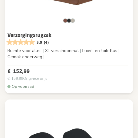
Verzorgingsrugzak
5.0
(4)
Ruimte voor alles
|
XL verschoonmat
|
Luier- en toilettas
|
Gemak onderweg
|
€ 152,99
€ 159,99
Originele prijs
Op voorraad