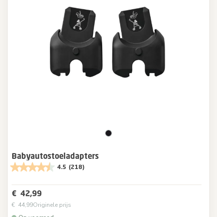
Babyautostoeladapters
4.5
(218)
€ 42,99
€ 44,99
Originele prijs