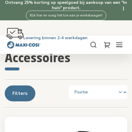
Ontvang 25% korting op speelgoed bij aankoop van een "In
huis" product.
Klik hier en voeg het toe aan je winkelwagen!
Gratis retourneren binnen 100 dagen
Levering binnen 2-4 werkdagen
Gratis verzending vanaf €50. Shop nu!
4.5★ van 2.5K+ tevreden klanten
Home
Kinderwagens
Accessoires
Zoeken
My Cart
Accessoires
Filters