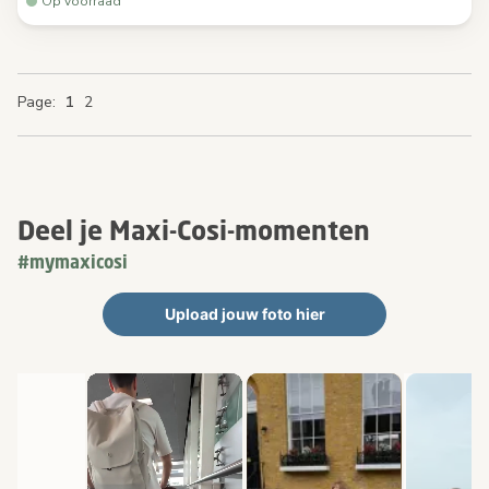
Op voorraad
You're currently reading page
Page
Page
Page
Page
1
2
Deel je Maxi-Cosi-momenten
#mymaxicosi
Upload jouw foto hier
Media Gallerij
Carrousel met productfoto's. Gebruik de knoppen Vorige en Volge