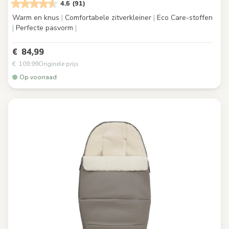
4.6
(91)
Warm en knus
|
Comfortabele zitverkleiner
|
Eco Care-stoffen
|
Perfecte pasvorm
|
€ 84,99
€ 109,99
Originele prijs
Op voorraad