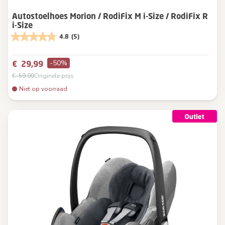
Autostoelhoes Morion / RodiFix M i-Size / RodiFix R
i-Size
4.8
(5)
-50%
€ 29,99
€ 59,99
Originele prijs
Niet op voorraad