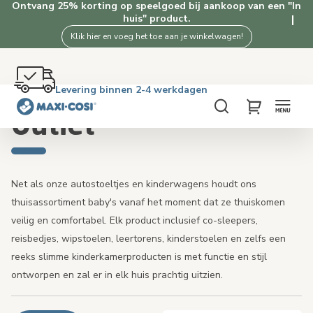
Ontvang 25% korting op speelgoed bij aankoop van een "In
huis" product.
Klik hier en voeg het toe aan je winkelwagen!
Gratis retourneren binnen 100 dagen
Levering binnen 2-4 werkdagen
Gratis verzending vanaf €50. Shop nu!
4.5★ van 2.5K+ tevreden klanten
Zoeken
My Cart
Outlet
Net als onze autostoeltjes en kinderwagens houdt ons
thuisassortiment baby's vanaf het moment dat ze thuiskomen
veilig en comfortabel. Elk product inclusief co-sleepers,
reisbedjes, wipstoelen, leertorens, kinderstoelen en zelfs een
reeks slimme kinderkamerproducten is met functie en stijl
ontworpen en zal er in elk huis prachtig uitzien.