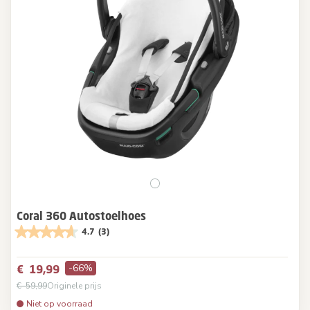
Coral 360 Autostoelhoes
4.7
(3)
-66%
€ 19,99
€ 59,99
Originele prijs
Niet op voorraad