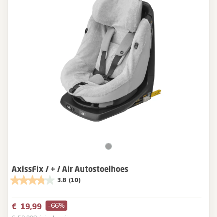
AxissFix / + / Air Autostoelhoes
3.8
(10)
-66%
€ 19,99