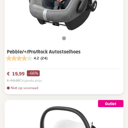
Pebble/+/Pro/Rock Autostoelhoes
4.2
(24)
-66%
€ 19,99
€ 59,99
Originele prijs
Niet op voorraad