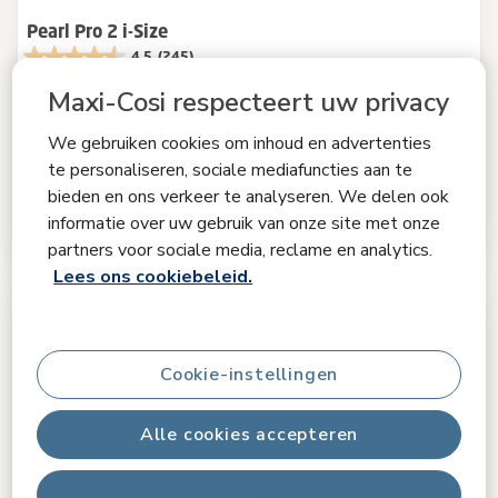
Pearl Pro 2 i-Size
4.5
(245)
Extra gevoerd comfortkussen
|
Zitje met vulling van hoge
Maxi-Cosi respecteert uw privacy
dichtheid
|
Eenvoudig harnas om in te kruipen
|
Verstelbare
ligpositie om te slapen
|
We gebruiken cookies om inhoud en advertenties
te personaliseren, sociale mediafuncties aan te
-36%
€ 189,99
bieden en ons verkeer te analyseren. We delen ook
€ 299,99
Originele prijs
informatie over uw gebruik van onze site met onze
Op voorraad
partners voor sociale media, reclame en analytics.
Lees ons cookiebeleid.
Cookie-instellingen
Alle cookies accepteren
Alles afwijzen