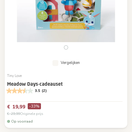
Vergelijken
Tiny Love
Meadow Days-cadeauset
3.5
(2)
-33%
€ 19,99
€ 29,99
Originele prijs
Op voorraad