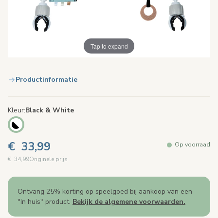
Tap to expand
Productinformatie
Kleur
Black & White
€ 33,99
Op voorraad
€ 34,99
Originele prijs
Ontvang 25% korting op speelgoed bij aankoop van een
"In huis" product.
Bekijk de algemene voorwaarden.