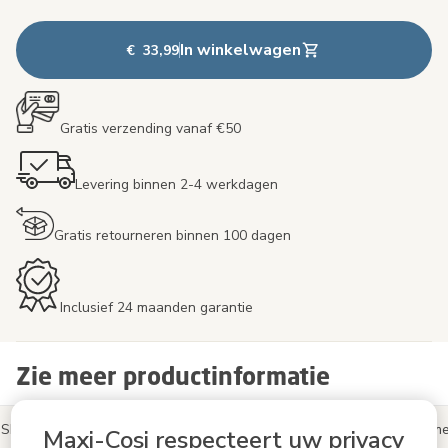
In winkelwagen
€ 33,99
Gratis verzending vanaf €50
Levering binnen 2-4 werkdagen
Gratis retourneren binnen 100 dagen
Inclusief 24 maanden garantie
Zie meer productinformatie
Skills
Productinformatie
Reviews
Deel je Maxi-Cosi-mom
Maxi-Cosi respecteert uw privacy