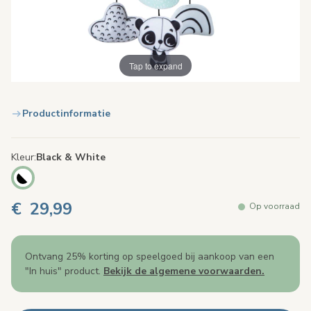
Tap to expand
Productinformatie
Kleur
Black & White
€ 29,99
Op voorraad
Ontvang 25% korting op speelgoed bij aankoop van een
"In huis" product.
Bekijk de algemene voorwaarden.