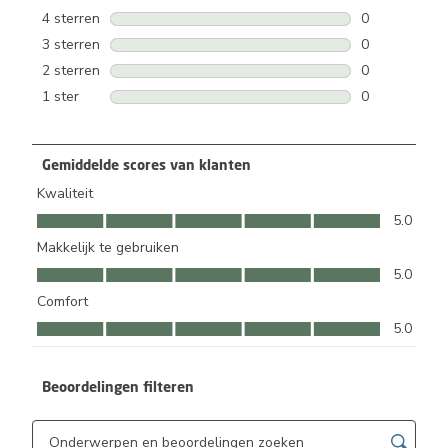
1 beoordeling
4 sterren
sterren
0
0 beoordeling
3 sterren
sterren
0
0 beoordeling
2 sterren
sterren
0
0 beoordeling
1 ster
sterren
0
0 beoordeling
Gemiddelde scores van klanten
Kwaliteit
Kwaliteit, 5.0 van 5
5.0
Makkelijk te gebruiken
Makkelijk te gebruiken, 5.0 van 5
5.0
Comfort
Comfort, 5.0 van 5
5.0
Beoordelingen filteren
Onderwerpen en beoordelingen zoeken per regio