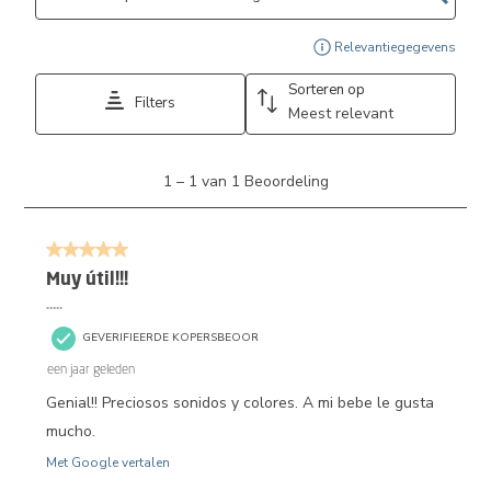
Geef
Relevantiegegevens
Sorteren op
Filters
Meest relevant
1
1
–
1 van 1
Beoordeling
tot
1
van
5 van 5 sterren.
1
Beoordeling.
Muy útil!!!
…..
GEVERIFIEERDE KOPERSBEOOR
een jaar geleden
Genial!! Preciosos sonidos y colores. A mi bebe le gusta
mucho.
Met Google vertalen