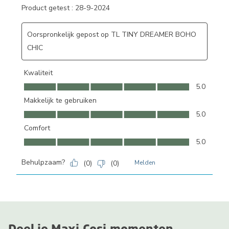
Product getest :
28-9-2024
Oorspronkelijk gepost op TL TINY DREAMER BOHO
CHIC
Kwaliteit
Kwaliteit, 5.0 van 5
5.0
Makkelijk te gebruiken
Makkelijk te gebruiken, 5.0 van 5
5.0
Comfort
Comfort, 5.0 van 5
5.0
Behulpzaam?
(
0
)
(
0
)
Melden
Deel je Maxi-Cosi-momenten