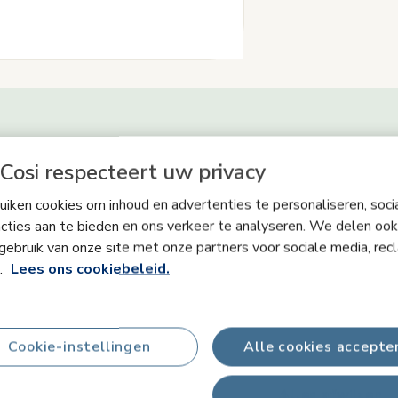
Productinformatie
Cosi respecteert uw privacy
iken cookies om inhoud en advertenties te personaliseren, soci
igheid & Handleidingen
Wat zit er in de doos
FAQ's
cties aan te bieden en ons verkeer te analyseren. We delen ook
gebruik van onze site met onze partners voor sociale media, rec
s.
Lees ons cookiebeleid.
Cookie-instellingen
Alle cookies accepte
t het Tiny Creations Dubbel Frame. Met deze alles-in-één-kit kun je e
eerste momenten van verwondering te herinneren.
Alles afwijzen
, dierbare momenten van je baby vast door een tijdloos aandenken te