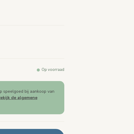
k.
Op voorraad
p speelgoed bij aankoop van
ekijk de algemene