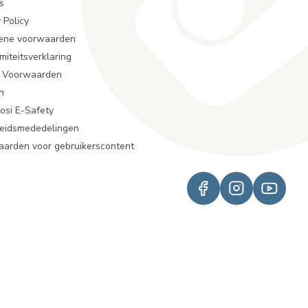
s
 Policy
ene voorwaarden
miteitsverklaring
r Voorwaarden
n
osi E-Safety
heidsmededelingen
arden voor gebruikerscontent