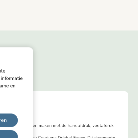
ale
 informatie
lame en
ren
en blijvend aandenken maken met de handafdruk, voetafdruk
 maken met het Tiny Creations Dubbel Frame. Dit charmante