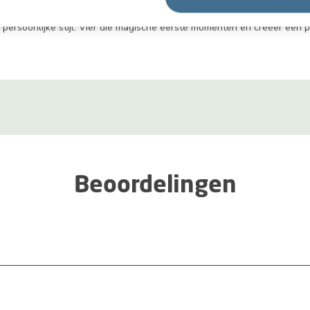
oetafdruk, samen met een middenframe voor een favoriete foto. De ki
e persoonlijke stijl. Vier die magische eerste momenten en creëer een 
Beoordelingen