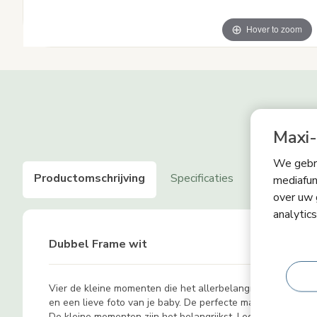
Hover to zoom
Maxi-
We gebru
Productomschrijving
Specificaties
Productveil
mediafun
over uw 
analytic
Dubbel Frame wit
Vier de kleine momenten die het allerbelangrijkst zijn me
en een lieve foto van je baby. De perfecte manier om die 
De kleine momenten zijn het belangrijkst. Leg de magische