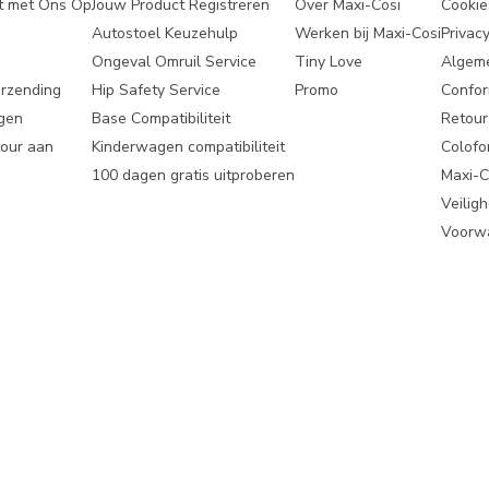
t met Ons Op
Jouw Product Registreren
Over Maxi-Cosi
Cookie
Autostoel Keuzehulp
Werken bij Maxi-Cosi
Privacy
Ongeval Omruil Service
Tiny Love
Algem
erzending
Hip Safety Service
Promo
Confor
gen
Base Compatibiliteit
Retou
tour aan
Kinderwagen compatibiliteit
Colofo
100 dagen gratis uitproberen
Maxi-C
Veilig
Voorwa