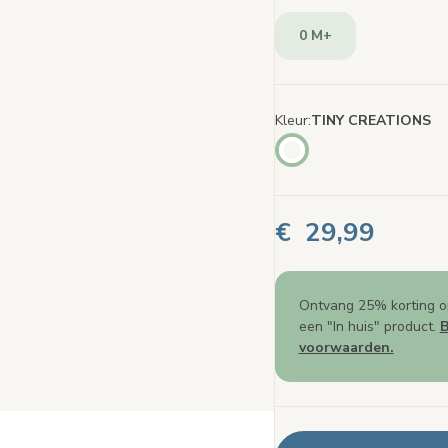
paginalin
0 M+
Kleur
TINY CREATIONS
€ 29,99
Ontvang 25% korting o
een "In huis" product.
B
voorwaarden.