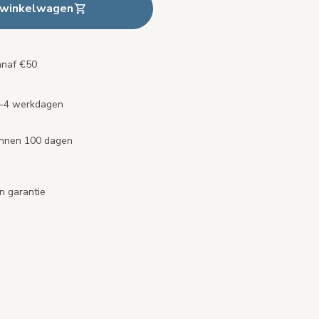
 winkelwagen
anaf €50
2-4 werkdagen
binnen 100 dagen
n garantie