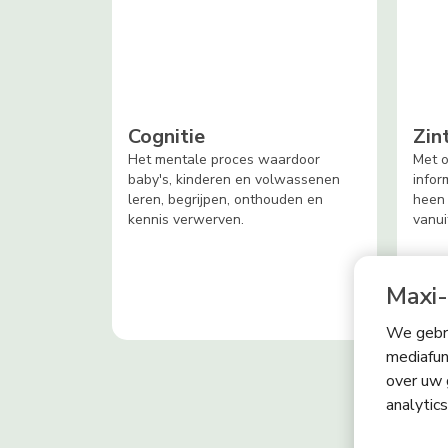
Cognitie
Zin
Het mentale proces waardoor
Met o
baby's, kinderen en volwassenen
infor
leren, begrijpen, onthouden en
heen
kennis verwerven.
vanui
Maxi-
We gebru
mediafun
over uw 
analytic