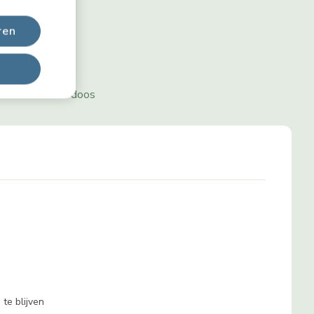
ren
at zit er in de doos
te blijven