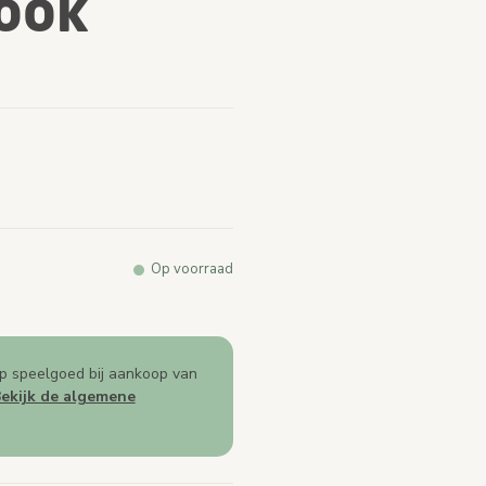
Book
arde.
e
k.
Op voorraad
p speelgoed bij aankoop van
ekijk de algemene