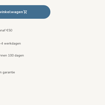
 winkelwagen
anaf €50
2-4 werkdagen
binnen 100 dagen
n garantie