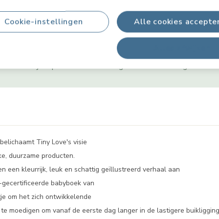
Cookie-instellingen
Alle cookies accepte
Productinformatie
Alles afwijzen
Leeftijdstips
Productveiligheid & Handleidingen
W
belichaamt Tiny Love's visie
jke, duurzame producten.
 een kleurrijk, leuk en schattig geïllustreerd verhaal aan
gecertificeerde babyboek van
tje om het zich ontwikkelende
e moedigen om vanaf de eerste dag langer in de lastigere buikligging 