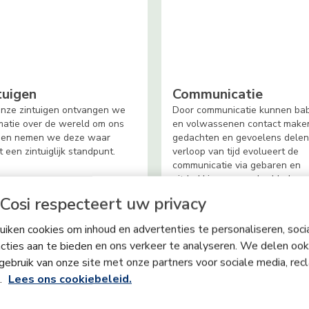
tuigen
Communicatie
nze zintuigen ontvangen we
Door communicatie kunnen bab
matie over de wereld om ons
en volwassenen contact make
 en nemen we deze waar
gedachten en gevoelens delen
t een zintuiglijk standpunt.
verloop van tijd evolueert de
communicatie via gebaren en
uitdrukkingen naar brabbelen 
uiteindelijk praten.
Cosi respecteert uw privacy
iken cookies om inhoud en advertenties te personaliseren, soci
cties aan te bieden en ons verkeer te analyseren. We delen ook
gebruik van onze site met onze partners voor sociale media, rec
s.
Lees ons cookiebeleid.