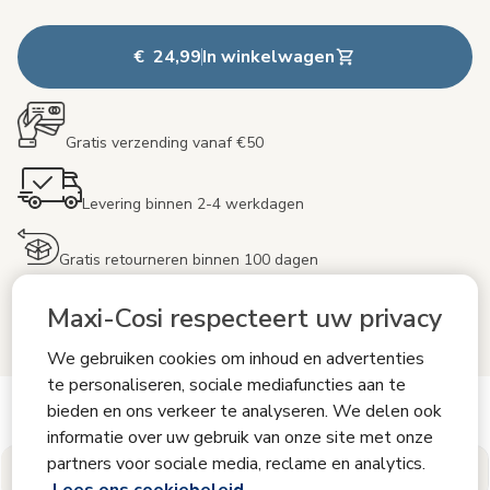
€ 24,99
In winkelwagen
Gratis verzending vanaf €50
Levering binnen 2-4 werkdagen
Gratis retourneren binnen 100 dagen
Maxi-Cosi respecteert uw privacy
Inclusief 24 maanden garantie
We gebruiken cookies om inhoud en advertenties
te personaliseren, sociale mediafuncties aan te
Zie meer productinformatie
bieden en ons verkeer te analyseren. We delen ook
informatie over uw gebruik van onze site met onze
partners voor sociale media, reclame en analytics.
Productinformatie
Reviews
Deel je Maxi-Cosi-momenten
Lees ons cookiebeleid.