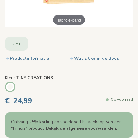
Tap to expand
0 M+
Productinformatie
Wat zit er in de doos
Kleur
TINY CREATIONS
€ 24,99
Op voorraad
Ontvang 25% korting op speelgoed bij aankoop van een
"In huis" product.
Bekijk de algemene voorwaarden.