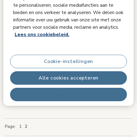
te personaliseren, sociale mediafuncties aan te
bieden en ons verkeer te analyseren. We delen ook
informatie over uw gebruik van onze site met onze
partners voor sociale media, reclame en analytics.
Lees ons cookiebeleid.
Vergelijken
Tiny Love
Cookie-instellingen
Opvouwbare Speelmat Boho Chic
4.8
(61)
Alle cookies accepteren
€ 29,99
Alles afwijzen
Op voorraad
Page
Page
Page
You're currently reading page
Page
1
2