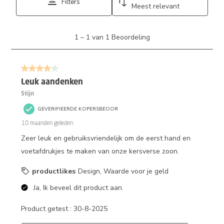
Filters
Meest relevant
1
1
–
1 van 1
Beoordeling
tot
1
van
4 van 5 sterren.
1
Beoordeling.
Leuk aandenken
Stijn
GEVERIFIEERDE KOPERSBEOOR
10 maanden geleden
Zeer leuk en gebruiksvriendelijk om de eerst hand en
voetafdrukjes te maken van onze kersverse zoon.
productlikes
Design, Waarde voor je geld
Ja, Ik beveel dit product aan.
Product getest :
30-8-2025