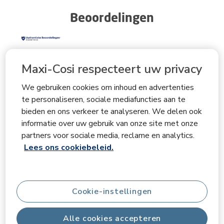
Beoordelingen
Algemene score
Maxi-Cosi respecteert uw privacy
4.0
We gebruiken cookies om inhoud en advertenties
te personaliseren, sociale mediafuncties aan te
bieden en ons verkeer te analyseren. We delen ook
1 beoordeling
informatie over uw gebruik van onze site met onze
partners voor sociale media, reclame en analytics.
Overzicht van scores
Lees ons cookiebeleid.
Selecteer hieronder een rij om beoordelingen te filteren.
5 sterren
sterren
0
0 beoordeling
4 sterren
sterren
1
Cookie-instellingen
1 beoordeling
3 sterren
sterren
0
0 beoordeling
2 sterren
sterren
0
Alle cookies accepteren
0 beoordeling