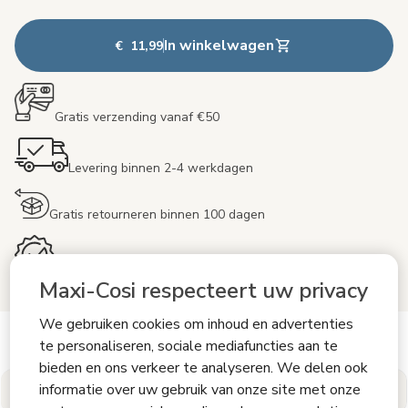
In winkelwagen
€ 11,99
Gratis verzending vanaf €50
Levering binnen 2-4 werkdagen
Gratis retourneren binnen 100 dagen
Inclusief 24 maanden garantie
Maxi-Cosi respecteert uw privacy
We gebruiken cookies om inhoud en advertenties
Zie meer productinformatie
te personaliseren, sociale mediafuncties aan te
bieden en ons verkeer te analyseren. We delen ook
informatie over uw gebruik van onze site met onze
Productinformatie
Reviews
Deel je Maxi-Cosi-momenten