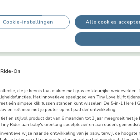
Productinformatie
Cookie-instellingen
Alle cookies accepte
Alles afwijzen
Leeftijdstips
Productveiligheid & Handleidingen
W
 Ride-On
ectie, die je kennis laat maken met gras en kleurrijke weidevelden. D
gheidsfuncties. Het innovatieve speelgoed van Tiny Love blijft tijdens
e met één simpele klik tussen standen kunt wisselen! De 5-in-1 Here I
aby en rolt mee met je peuter op het pad der ontwikkeling.
ef en stijlvol product dat van 6 maanden tot 3 jaar meegroeit met je k
e Tiny Rider aan baby's urenlang speelplezier en aan ouders gemoedsru
inventieve wijze naar de ontwikkeling van je baby, terwijl de hoogste 
 als je baby zijn of haar eerste stapjes zet en het wonder dat lopen h