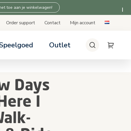
 het toe aan je winkelwagen!
Order support
Contact
Mijn account
Speelgoed
Outlet
Zoeken
My Cart
stoeltjes
en: tips & advies
 Thuis producten
w Days
ompatibiliteit
patibiliteit
Here I
alk-