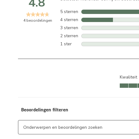
4.8
5 sterren
sterren
4 sterren
sterren
4 beoordelingen
3 sterren
sterren
2 sterren
sterren
1 ster
sterren
Kwaliteit
Kwaliteit, 
Beoordelingen filteren
Onderwerpen en beoordelingen zoeken per regio