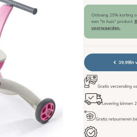
Ontvang 25% korting o
een "In huis" product.
B
voorwaarden.
In
€ 39,99
Gratis verzending v
Levering binnen 
Gratis retourneren 