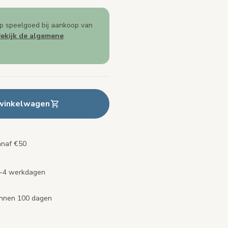
p speelgoed bij aankoop van
ekijk de algemene
 winkelwagen
anaf €50
2-4 werkdagen
binnen 100 dagen