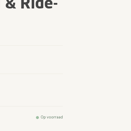
 & Ride-
rdelingen.
lfde
alink.
Op voorraad