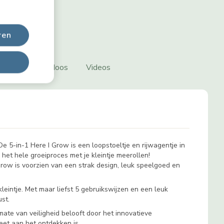
ren
at zit er in de doos
Videos
e 5-in-1 Here I Grow is een loopstoeltje en rijwagentje in
 het hele groeiproces met je kleintje meerollen!
 Grow is voorzien van een strak design, leuk speelgoed en
leintje. Met maar liefst 5 gebruikswijzen en een leuk
st.
mate van veiligheid belooft door het innovatieve
eet aan het ontdekken is.