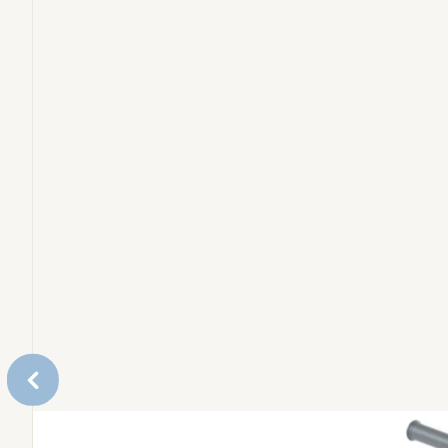
Eetstoelen en leertorens
Bundels
Reserveonderdelen
Accessoires