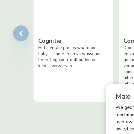
Cognitie
Com
Het mentale proces waardoor
Door
baby's, kinderen en volwassenen
en v
leren, begrijpen, onthouden en
gedac
kennis verwerven.
verlo
commu
uitdr
uitei
Maxi-
We gebru
mediafun
over uw 
analytic