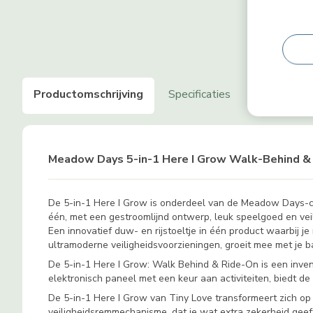
Productomschrijving
Specificaties
Kenmerken
Meadow Days 5-in-1 Here I Grow Walk-Behind &
De 5-in-1 Here I Grow is onderdeel van de Meadow Days-coll
één, met een gestroomlijnd ontwerp, leuk speelgoed en veili
Een innovatief duw- en rijstoeltje in één product waarbij j
ultramoderne veiligheidsvoorzieningen, groeit mee met je b
De 5-in-1 Here I Grow: Walk Behind & Ride-On is een inventi
elektronisch paneel met een keur aan activiteiten, biedt d
De 5-in-1 Here I Grow van Tiny Love transformeert zich op 
veiligheidsremmechanisme, dat je wat extra zekerheid geeft