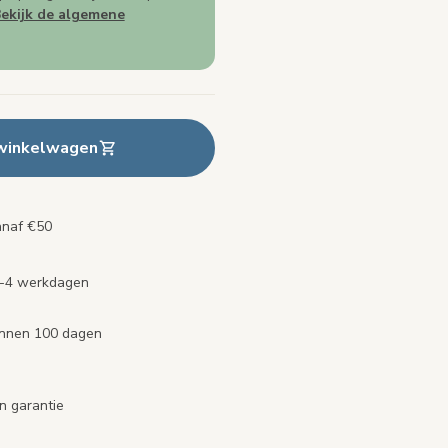
ekijk de algemene
 winkelwagen
anaf €50
2-4 werkdagen
binnen 100 dagen
n garantie