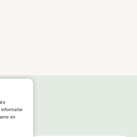
ale
 informatie
lame en
oos