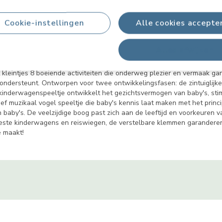
Cookie-instellingen
Alle cookies accepte
Alles afwijzen
Natuur Kinderwagen Boog kleintjes bezig, biedt hij rijke audiovisuele s
nieuwsgierigheid prikkelt en ontwikkelingsmijlpalen ondersteunt.
leintjes 8 boeiende activiteiten die onderweg plezier en vermaak gara
 ondersteunt. Ontworpen voor twee ontwikkelingsfasen: de zintuiglij
 kinderwagenspeeltje ontwikkelt het gezichtsvermogen van baby's, stim
f muzikaal vogel speeltje die baby's kennis laat maken met het princi
baby's. De veelzijdige boog past zich aan de leeftijd en voorkeuren va
ste kinderwagens en reiswiegen, de verstelbare klemmen garanderen 
e maakt!