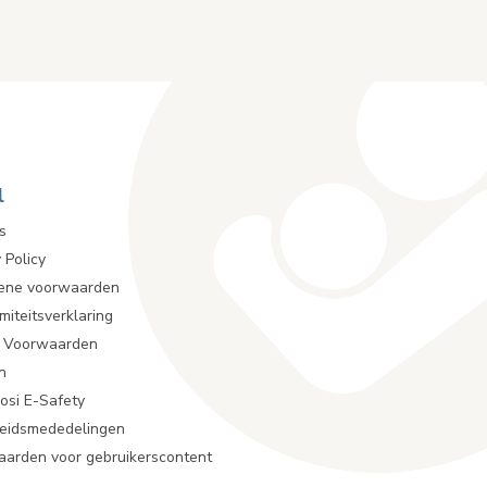
l
s
 Policy
ene voorwaarden
miteitsverklaring
r Voorwaarden
n
osi E-Safety
heidsmededelingen
arden voor gebruikerscontent