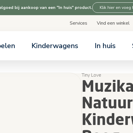
goed bij aankoop van een "In huis" product.
Klik hier en voeg
Services
Vind een winkel
Skip
to
Content
oelen
Kinderwagens
In huis
LP & SERVICES
LP & SERVICES
LP & SERVICES
LP & SERVICES
ARTIKELEN
ARTIKELEN
ARTIKELEN
ARTIKELEN
ices
ices
ices
ices
Alles over auto
Kinderwagen kiez
Alles over onze
Over Tiny Love
Tiny Love
Muzika
dagen gratis uitproberen
r support
r support
r support
Overzicht base c
Kinderwagen com
r support
Natuur
stoel keuzehulp
Kinde