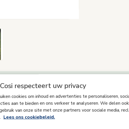
Cosi respecteert uw privacy
Productinformatie
iken cookies om inhoud en advertenties te personaliseren, soci
cties aan te bieden en ons verkeer te analyseren. We delen ook
gebruik van onze site met onze partners voor sociale media, rec
ps
Productveiligheid & Handleidingen
Wat zit er in de d
s.
Lees ons cookiebeleid.