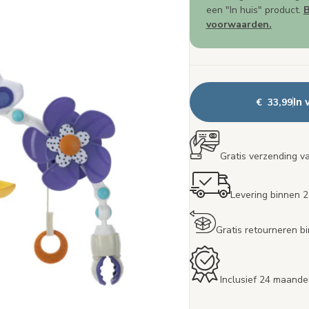
een "In huis" product.
B
voorwaarden.
In
€ 33,99
Gratis verzending v
Levering binnen 
Gratis retourneren 
Inclusief 24 maande