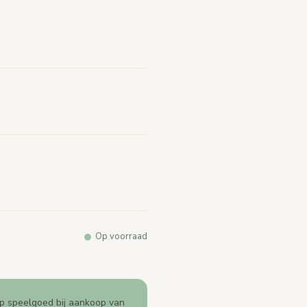
arde.
e
k.
Op voorraad
p speelgoed bij aankoop van