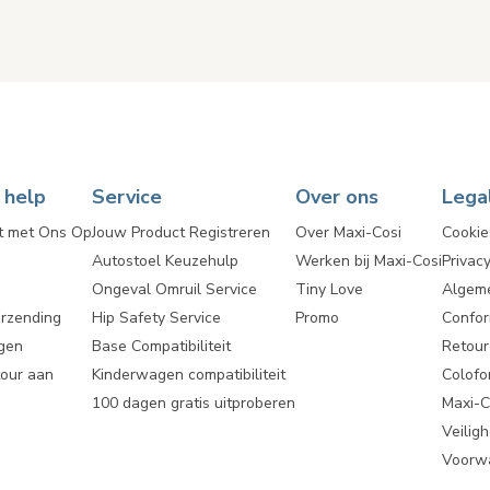
 help
Service
Over ons
Lega
t met Ons Op
Jouw Product Registreren
Over Maxi-Cosi
Cookie
Autostoel Keuzehulp
Werken bij Maxi-Cosi
Privacy
Ongeval Omruil Service
Tiny Love
Algem
erzending
Hip Safety Service
Promo
Confor
gen
Base Compatibiliteit
Retou
tour aan
Kinderwagen compatibiliteit
Colofo
100 dagen gratis uitproberen
Maxi-C
Veilig
Voorwa