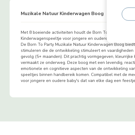
Muzikale Natuur Kinderwagen Boog
Met 8 boeiende activiteiten houdt de Born To Party Muzikale 
Kinderwagenspeeltje voor jongere en oudere baby's dat de 
De Born To Party Muzikale Natuur Kinderwagen Boog biedt k
stimuleren die de ontwikkeling stimuleert en vaardigheden
gevolg (5+ maanden). Dit prachtig vormgegeven, kleurrijke
vermaakt ze onderweg. Deze boog met een levendig, reactie
emotionele en cognitieve aspecten van de ontwikkeling van 
speeltjes binnen handbereik komen. Compatibel met de mee
voor jongere en oudere baby's dat van elke dag een feestj