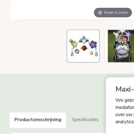
Hover to zoom
Maxi-
We gebru
mediafun
over uw 
Productomschrijving
Specificaties
Leeftijdsti
analytic