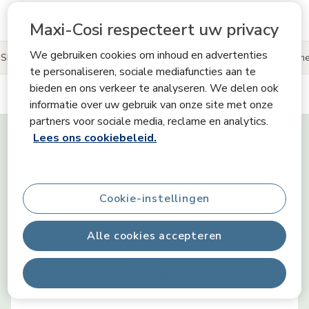
Zie meer productinformatie
Maxi-Cosi respecteert uw privacy
We gebruiken cookies om inhoud en advertenties
Skills
Productinformatie
Reviews
Deel je Maxi-Cosi-mom
te personaliseren, sociale mediafuncties aan te
bieden en ons verkeer te analyseren. We delen ook
informatie over uw gebruik van onze site met onze
Tiny Skills
partners voor sociale media, reclame en analytics.
Lees ons cookiebeleid.
Motoriek
Cookie-instellingen
Cognitie
Alle cookies accepteren
Alles afwijzen
Emoties