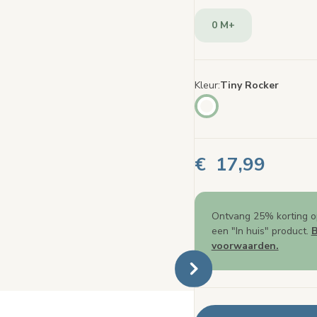
paginalin
0 M+
Kleur
Tiny Rocker
€ 17,99
Ontvang 25% korting o
een "In huis" product.
B
voorwaarden.