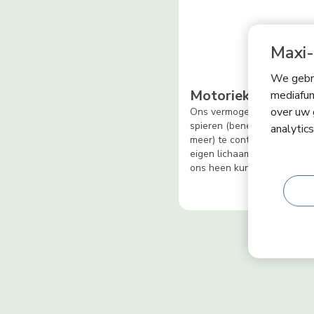
Maxi-
We gebru
Motoriek
mediafun
over uw 
Ons vermogen om grote en 
spieren (benen, handen, vi
analytic
meer) te controleren, zoda
eigen lichaam en de voorw
ons heen kunnen verplaats