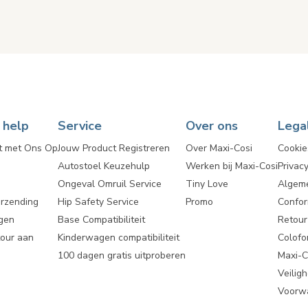
 help
Service
Over ons
Lega
t met Ons Op
Jouw Product Registreren
Over Maxi-Cosi
Cookie
Autostoel Keuzehulp
Werken bij Maxi-Cosi
Privacy
Ongeval Omruil Service
Tiny Love
Algem
erzending
Hip Safety Service
Promo
Confor
gen
Base Compatibiliteit
Retou
tour aan
Kinderwagen compatibiliteit
Colofo
100 dagen gratis uitproberen
Maxi-C
Veilig
Voorwa