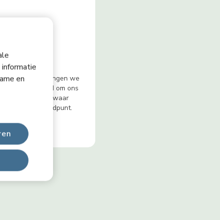
ale
igen
 informatie
lame en
e zintuigen ontvangen we
ie over de wereld om ons
 nemen we deze waar
n zintuiglijk standpunt.
ren