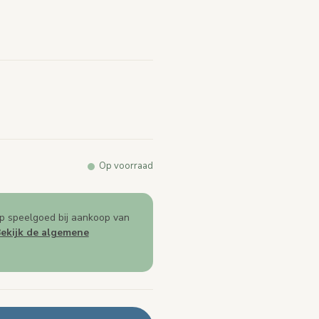
k.
Op voorraad
p speelgoed bij aankoop van
ekijk de algemene