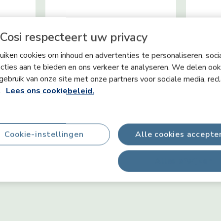
Cosi respecteert uw privacy
iken cookies om inhoud en advertenties te personaliseren, soci
Cognitie
Zintu
cties aan te bieden en ons verkeer te analyseren. We delen ook
gebruik van onze site met onze partners voor sociale media, rec
kleine
Het mentale proces waardoor
Met onz
ngers en
baby's, kinderen en volwassenen
informat
s.
Lees ons cookiebeleid.
t we ons
leren, begrijpen, onthouden en
heen en
erpen om
kennis verwerven.
vanuit ee
en.
Cookie-instellingen
Alle cookies accepte
Alles afwijzen