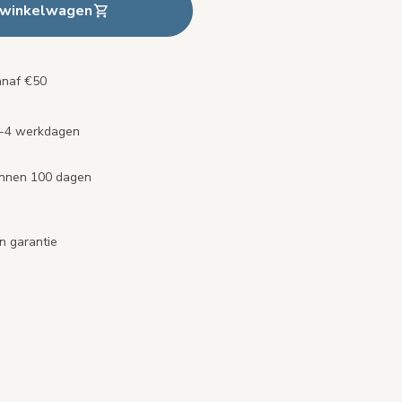
 winkelwagen
anaf €50
2-4 werkdagen
binnen 100 dagen
n garantie