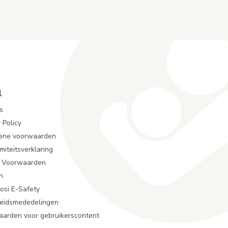
l
s
 Policy
ene voorwaarden
miteitsverklaring
r Voorwaarden
n
osi E-Safety
heidsmededelingen
arden voor gebruikerscontent