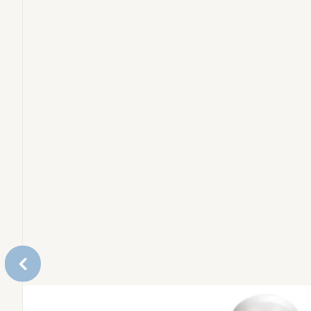
Eetstoelen en leertorens
Bundels
Reserveonderdelen
Accessoires