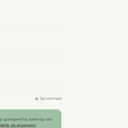
arde.
e
k.
Op voorraad
p speelgoed bij aankoop van
ekijk de algemene