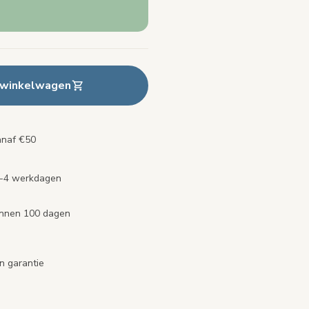
 winkelwagen
anaf €50
2-4 werkdagen
binnen 100 dagen
n garantie