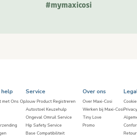
#mymaxicosi
 help
Service
Over ons
Lega
t met Ons Op
Jouw Product Registreren
Over Maxi-Cosi
Cookie
Autostoel Keuzehulp
Werken bij Maxi-Cosi
Privacy
Ongeval Omruil Service
Tiny Love
Algem
erzending
Hip Safety Service
Promo
Confor
gen
Base Compatibiliteit
Retou