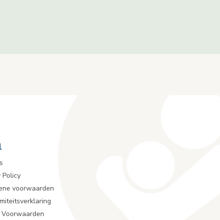
l
s
 Policy
ene voorwaarden
miteitsverklaring
r Voorwaarden