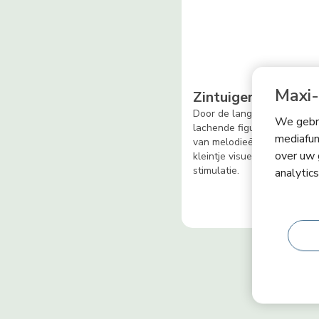
Maxi-
Zintuigen
Door de langzame bewegin
We gebru
lachende figuurtjes en afwi
mediafun
van melodieën biedt de mobi
over uw 
kleintje visuele en auditieve
stimulatie.
analytic