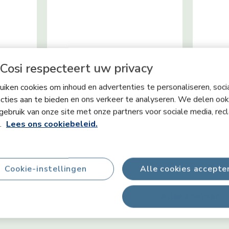
Cosi respecteert uw privacy
Communicatie
Emoti
g,
Lieve pluchen poppen glimlachen
Je veilig
iken cookies om inhoud en advertenties te personaliseren, soci
sseling
naar je kleintje, stimuleren de
element 
cties aan te bieden en ons verkeer te analyseren. We delen ook
el je
emotionele ontwikkeling en
baby. De
gebruik van onze site met onze partners voor sociale media, rec
motiveren baby's om te kirren en te
muziek s
brabbelen.
slapeng
s.
Lees ons cookiebeleid.
emotione
Cookie-instellingen
Alle cookies accepte
Alles afwijzen