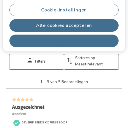
5.0
Cookie-instellingen
Beoordelingen filteren
Alle cookies accepteren
Onderwerpen en beoordelingen zoeken per regio
Alles afwijzen
Geef
Relevantiegegevens
Sorteren op
Filters
Meest relevant
1
1
–
3 van 5
Beoordelingen
tot
3
van
5 van 5 sterren.
5
Beoordelingen.
Ausgezeichnet
Anoniem
GEVERIFIEERDE KOPERSBEOOR