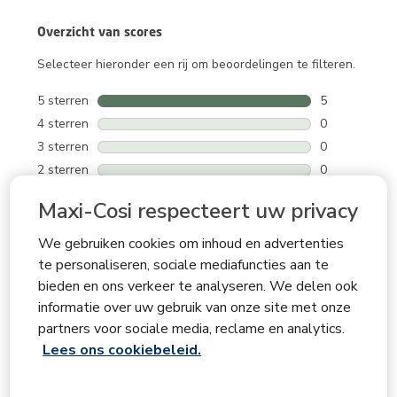
Overzicht van scores
Selecteer hieronder een rij om beoordelingen te filteren.
5 sterren
sterren
5
5 beoordeling
4 sterren
sterren
0
0 beoordeling
3 sterren
sterren
0
0 beoordeling
2 sterren
sterren
0
0 beoordeling
1 ster
sterren
0
Maxi-Cosi respecteert uw privacy
0 beoordeling
We gebruiken cookies om inhoud en advertenties
Gemiddelde scores van klanten
te personaliseren, sociale mediafuncties aan te
Kwaliteit
bieden en ons verkeer te analyseren. We delen ook
Kwaliteit, 5.0 van 5
5.0
informatie over uw gebruik van onze site met onze
Makkelijk te gebruiken
partners voor sociale media, reclame en analytics.
Makkelijk te gebruiken, 4.8 van 5
Lees ons cookiebeleid.
4.8
Comfort
Comfort, 5.0 van 5