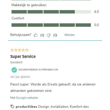
Makkelijk te gebruiken
Makkelijk te gebruiken, 4.0 van 5
4.0
Comfort
Comfort, 5.0 van 5
5.0
Behulpzaam?
(
0
)
(
0
)
Melden
5 van 5 sterren.
Super Service
Ganske3
GEVERIFIEERDE KOPERSBEOOR
een jaar geleden
Passt super. Wurde als Ersatz gekauft, da sie anderen
abhanden gekommen sind.
Met Google vertalen
productlikes
Design, Installation, Komfort des