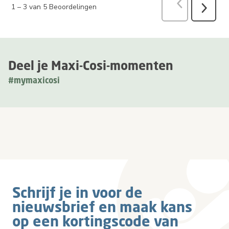
Vorige
Beoord
1
–
3 van 5
Beoordelingen
Volgend
Beoorde
Deel je Maxi-Cosi-momenten
#mymaxicosi
Schrijf je in voor de
nieuwsbrief en maak kans
op een kortingscode van