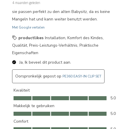
4 maanden geleden
sie passen perfekt zu den alten Babysitz, da es keine
Mangeln hat und kann weiter benutzt werden.
Met Google vertalen
productlikes
Installation, Komfort des Kindes,
Qualität, Preis-Leistungs-Verhältnis, Praktische
Eigenschaften
Ja, Ik beveel dit product aan.
Oorspronkelijk gepost op
PE360 EASY-IN CLIP SET
Kwaliteit
Kwaliteit, 5.0 van 5
5.0
Makkelijk te gebruiken
Makkelijk te gebruiken, 5.0 van 5
5.0
Comfort
Comfort, 5.0 van 5