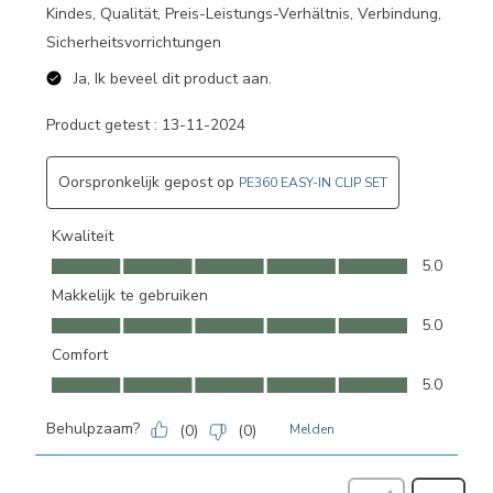
Kindes, Qualität, Preis-Leistungs-Verhältnis, Verbindung,
Sicherheitsvorrichtungen
Ja, Ik beveel dit product aan.
Product getest :
13-11-2024
Oorspronkelijk gepost op
PE360 EASY-IN CLIP SET
Kwaliteit
Kwaliteit, 5.0 van 5
5.0
Makkelijk te gebruiken
Makkelijk te gebruiken, 5.0 van 5
5.0
Comfort
Comfort, 5.0 van 5
5.0
Behulpzaam?
(
0
)
(
0
)
Melden