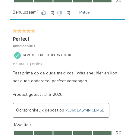
5.0
Behulpzaam?
(
0
)
(
0
)
Melden
5 van 5 sterren.
Perfect
Anneleen001
GEVERIFIEERDE KOPERSBEOOR
een maand geleden
Past prima op de oude maxi cosi! Was snel hier en kon
het oude onderdeel perfect vervangen.
Product getest :
3-6-2026
Oorspronkelijk gepost op
PE360 EASY-IN CLIP SET
Kwaliteit
Kwaliteit, 5.0 van 5
5.0