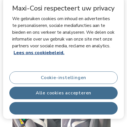
de esta sillita sin duda es la rotación 360, la comodidad
Maxi-Cosi respecteert uw privacy
de girar a tu bebé sin apenas esfuerzos es un gran
punto a favor, sobretodo en viajes largos garantizando
We gebruiken cookies om inhoud en advertenties
su comodidad. Su seguridad no se queda atrás gracias
te personaliseren, sociale mediafuncties aan te
al sistema de seguridad ISOFIX y a los arnés de
bieden en ons verkeer te analyseren. We delen ook
seguridad de 5 puntos. La calidad del tejido te permite
informatie over uw gebruik van onze site met onze
partners voor sociale media, reclame en analytics.
lavar la funda a maquina y queda como nueva. La única
Lees ons cookiebeleid.
pega es su peso. Es bastante PESADA
Met Google vertalen
productlikes
Confort infantil, Calidad, Valor por el
Cookie-instellingen
dinero, Conexión, Las características de seguridad,
Características prácticas
Alle cookies accepteren
Ja, Ik beveel dit product aan.
Alles afwijzen