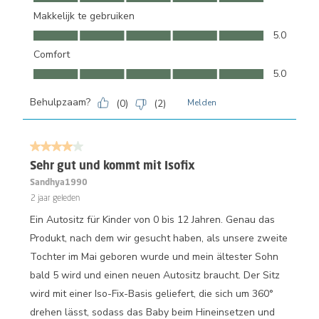
Makkelijk te gebruiken
Makkelijk te gebruiken, 5.0 van 5
5.0
Comfort
Comfort, 5.0 van 5
5.0
Behulpzaam?
(
0
)
(
2
)
Melden
4 van 5 sterren.
Sehr gut und kommt mit Isofix
Sandhya1990
2 jaar geleden
Ein Autositz für Kinder von 0 bis 12 Jahren. Genau das
Produkt, nach dem wir gesucht haben, als unsere zweite
Tochter im Mai geboren wurde und mein ältester Sohn
bald 5 wird und einen neuen Autositz braucht. Der Sitz
wird mit einer Iso-Fix-Basis geliefert, die sich um 360°
drehen lässt, sodass das Baby beim Hineinsetzen und