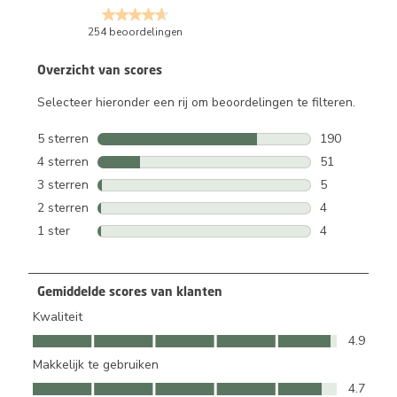
254 beoordelingen
Overzicht van scores
Selecteer hieronder een rij om beoordelingen te filteren.
5 sterren
sterren
190
190 beoordeli
4 sterren
sterren
51
51 beoordelin
3 sterren
sterren
5
5 beoordeling
2 sterren
sterren
4
4 beoordeling
1 ster
sterren
4
4 beoordeling
Gemiddelde scores van klanten
Kwaliteit
Kwaliteit, 4.9 van 5
4.9
Makkelijk te gebruiken
Makkelijk te gebruiken, 4.7 van 5
4.7