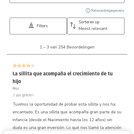
Geef
Relevantiegegevens
Sorteren op
Filters
Meest relevant
1
1
–
3 van 254
Beoordelingen
tot
3
van
4 van 5 sterren.
254
Beoordelingen.
La sillita que acompaña el crecimiento de tu
hijo
Mcc
2 jaar geleden
Tuvimos la oportunidad de probar esta sillita y nos ha
encantado. Es una sillita que acompaña gran parte de su
infancia (desde el Nacimiento hasta los 12 años) sin
duda es una gran inversión. Lo qué nos llamó la atención