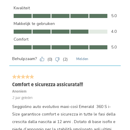
Kwaliteit
Kwaliteit, 5.0 van 5
5.0
Makkelijk te gebruiken
Makkelijk te gebruiken, 4.0 van 5
4.0
Comfort
Comfort, 5.0 van 5
5.0
Behulpzaam?
(
0
)
(
2
)
Melden
5 van 5 sterren.
Comfort e sicurezza assicurata!!!
Anoniem
2 jaar geleden
Seggiolino auto evolutivo maxi-così Emerald 360 S i-
Size garantisce comfort e sicurezza in tutte le fasi della
crescita dalla nascita ai 12 anni . Dotato di base isofix e
piede d’appoggio per la stabilità omologato agli ultimi