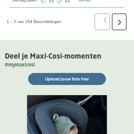
Behulpzaam?
(
0
)
(
0
)
Melden
Vorige
Beoord
1
–
3 van 254
Beoordelingen
Volgend
Beoorde
Deel je Maxi-Cosi-momenten
#mymaxicosi
Upload jouw foto hier
Media Gallerij
Carrousel met productfoto's. Gebruik de knoppen Vorige en Volge