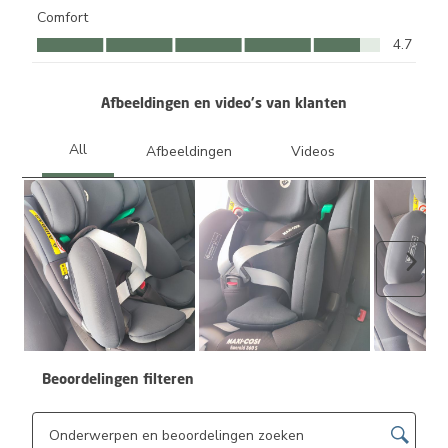
Comfort
Comfort, 4.7 van 5
4.7
Afbeeldingen en video's van klanten
Volge
Beoordelingen filteren
Onderwerpen en beoordelingen zoeken per regio