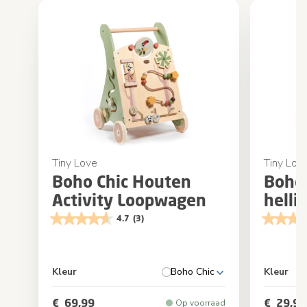
Tiny Love
Tiny Lov
Boho Chic Houten
Boho 
Activity Loopwagen
helli
4.7
(3)
Kleur
Boho Chic
Kleur
€ 69,99
€ 29,99
Op voorraad