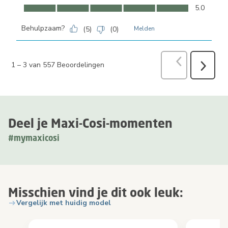
Comfort, 5.0 van 5
5.0
Behulpzaam?
(
5
)
(
0
)
Melden
Vorige
Beoord
1
–
3 van 557
Beoordelingen
Volgend
Beoorde
Deel je Maxi-Cosi-momenten
#mymaxicosi
Misschien vind je dit ook leuk:
Vergelijk met huidig model