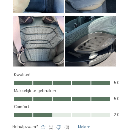
Kwaliteit
Kwaliteit, 5.0 van 5
5.0
Makkelijk te gebruiken
Makkelijk te gebruiken, 5.0 van 5
5.0
Comfort
Comfort, 2.0 van 5
2.0
Behulpzaam?
(
1
)
(
0
)
Melden