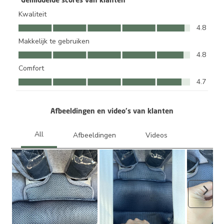
Kwaliteit
Kwaliteit, 4.8 van 5
4.8
Makkelijk te gebruiken
Makkelijk te gebruiken, 4.8 van 5
4.8
Comfort
Comfort, 4.7 van 5
4.7
Afbeeldingen en video's van klanten
Volge