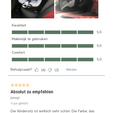
Kwaliteit
Kwaliteit, 5.0 van 5
5.0
Makkelijk te gebruiken
Makkelijk te gebruiken, 5.0 van 5
5.0
Comfort
Comfort, 5.0 van 5
5.0
Behulpzaam?
(
4
)
(
2
)
Melden
5 van 5 sterren.
Absolut zu empfehlen
Jennyi
4 jaar geleden
Der Kindersitz ist wirklich sehr schön. Die Farbe, das