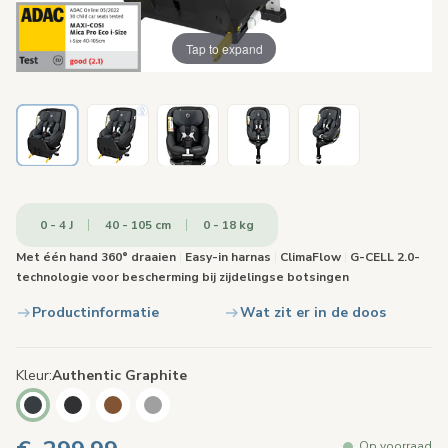
Tap to expand
0 - 4 J
40 - 105 cm
0 - 18 kg
Met één hand 360° draaien
|
Easy-in harnas
|
ClimaFlow
|
G-CELL 2.0-
technologie voor bescherming bij zijdelingse botsingen
Productinformatie
Wat zit er in de doos
Kleur
Authentic Graphite
Op voorraad