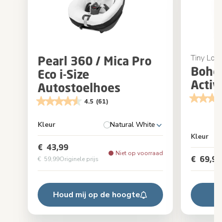
Tiny Lov
Pearl 360 / Mica Pro
Boho
Eco i-Size
Activ
Autostoelhoes
4.5
(61)
Kleur
Natural White
Kleur
€ 43,99
Niet op voorraad
€ 69,99
€ 59,99
Originele prijs
Houd mij op de hoogte