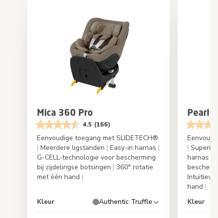
Mica 360 Pro
Pearl 
4.5
(166)
Eenvoudige toegang met SLIDETECH®
Eenvoudi
|
Meerdere ligstanden
|
Easy-in harnas
|
|
Superieu
G-CELL-technologie voor bescherming
harnas
|
G
bij zijdelingse botsingen
|
360° rotatie
beschermi
met één hand
|
Intuïtieve
hand
|
Kleur
Authentic Truffle
Kleur