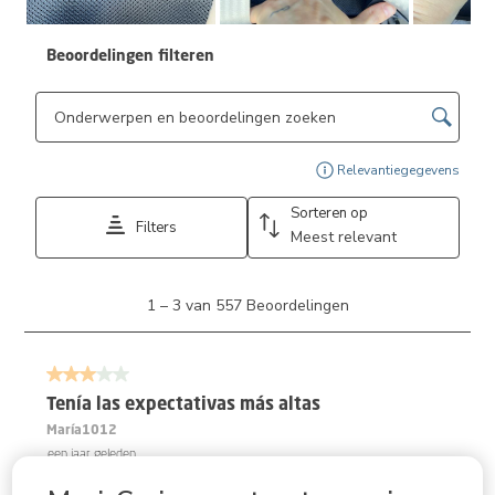
Beoordelingen filteren
Onderwerpen en beoordelingen zoeken per regio
Geef
Relevantiegegevens
Sorteren op
Filters
Meest relevant
1
1
–
3 van 557
Beoordelingen
tot
3
van
3 van 5 sterren.
557
Beoordelingen.
Tenía las expectativas más altas
María1012
een jaar geleden
Ya tengo la silla mica pro 360, compré la emerald