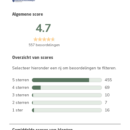
Algemene score
4.7
557 beoordelingen
Overzicht van scores
Selecteer hieronder een rij om beoordelingen te filteren.
5 sterren
sterren
455
455 beoordeli
4 sterren
sterren
69
69 beoordelin
3 sterren
sterren
10
10 beoordelin
2 sterren
sterren
7
7 beoordeling
1 ster
sterren
16
16 beoordelin
Gemiddelde scores van klanten