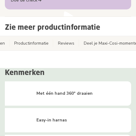
Doe de check
Zie meer productinformatie
ten
Productinformatie
Reviews
Deel je Maxi-Cosi-moment
Kenmerken
Met één hand 360° draaien
Easy-in harnas