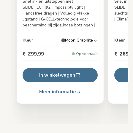
Snel in- en uitstappen met
Snel in- 
SLIDETECH®2
|
Impossibly light
|
SLIDETE
Handsfree dragen
|
Volledig vlakke
slechts 3
ligstand
|
G-CELL-technologie voor
|
ClimaFlo
bescherming bij zijdelingse botsingen
|
Kleur
Moon Graphite
Kleur
€ 299,99
€ 269,9
Op voorraad
In winkelwagen
Meer informatie