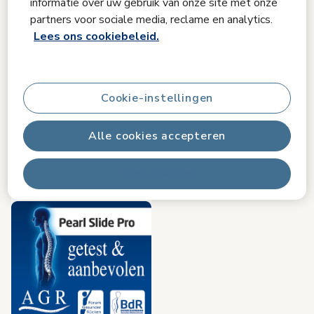
informatie over uw gebruik van onze site met onze
4.8
(70)
partners voor sociale media, reclame en analytics.
Kleur
Zwart
Lees ons cookiebeleid.
€ 269,99
Op voorraad
Cookie-instellingen
In winkelwagen
Alle cookies accepteren
Alles afwijzen