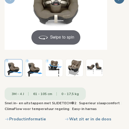
Swipe to spin
3M - 4 J
61 - 105 cm
0 - 17,5 kg
Snel in- en uitstappen met SLIDETECH®2
|
Superieur slaapcomfort
|
ClimaFlow voor temperatuur regeling
|
Easy-in harnas
Productinformatie
Wat zit er in de doos