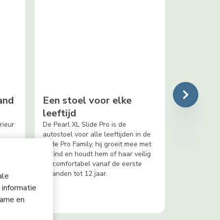
and
Een stoel voor elke
leeftijd
rieur
De Pearl XL Slide Pro is de
autostoel voor alle leeftijden in de
ledig
Slide Pro Family, hij groeit mee met
je kind en houdt hem of haar veilig
n.
en comfortabel vanaf de eerste
maanden tot 12 jaar.
ale
 informatie
lame en