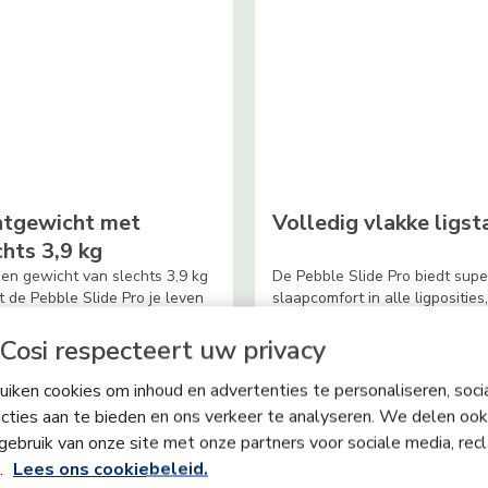
htgewicht met
Volledig vlakke ligst
chts 3,9 kg
en gewicht van slechts 3,9 kg
De Pebble Slide Pro biedt supe
 de Pebble Slide Pro je leven
slaapcomfort in alle ligposities,
kelijker – licht om te dragen,
inclusief een ergonomische vol
kelijk op te tillen en
vlakke ligstand in alle modi:
Cosi respecteert uw privacy
eloos te wisselen van auto
autorijden, dragen en wandele
kinderwagen.
iken cookies om inhoud en advertenties te personaliseren, soci
cties aan te bieden en ons verkeer te analyseren. We delen ook
gebruik van onze site met onze partners voor sociale media, rec
s.
Lees ons cookiebeleid.