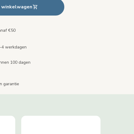
n winkelwagen
anaf €50
2-4 werkdagen
binnen 100 dagen
n garantie