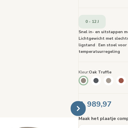
60
beoo
Deze
pagin
0 - 12 J
Snel in- en uitstappen
Lichtgewicht met slecht
ligstand
|
Een stoel voor 
temperatuurregeling
Kleur
Oak Truffle
€ 989,97
Maak het plaatje com