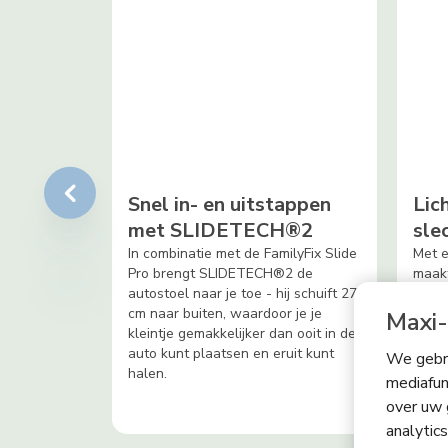
Snel in- en uitstappen
Lic
met SLIDETECH®2
sle
In combinatie met de FamilyFix Slide
Met e
Pro brengt SLIDETECH®2 de
maakt
autostoel naar je toe - hij schuift 27
gemak
cm naar buiten, waardoor je je
gemak
Maxi-
kleintje gemakkelijker dan ooit in de
moeit
auto kunt plaatsen en eruit kunt
naar 
We gebru
halen.
mediafun
over uw 
analytic