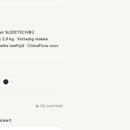
rdelingen.
lfde
alink.
 met SLIDETECH®2
|
s 3,9 kg
|
Volledig vlakke
elke leeftijd
|
ClimaFlow voor
Op voorraad
pleet: