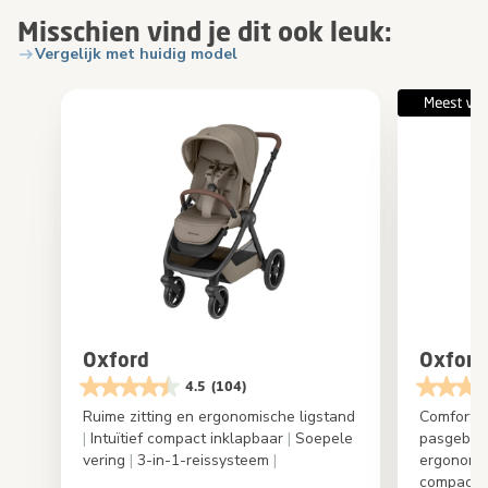
Misschien vind je dit ook leuk:
Vergelijk met huidig model
Oxford
Oxford
4.5
(104)
Ruime zitting en ergonomische ligstand
Comfortab
|
Intuïtief compact inklapbaar
|
Soepele
pasgebo
vering
|
3-in-1-reissysteem
|
ergonomi
compact 