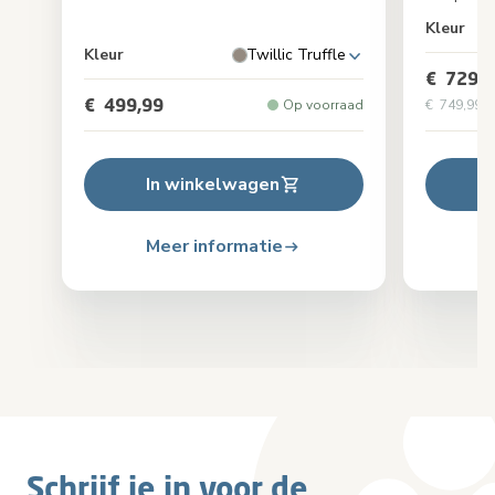
Kleur
Kleur
Twillic Truffle
€ 729,9
€ 499,99
Op voorraad
€ 749,99
Or
In winkelwagen
Meer informatie
Schrijf je in voor de