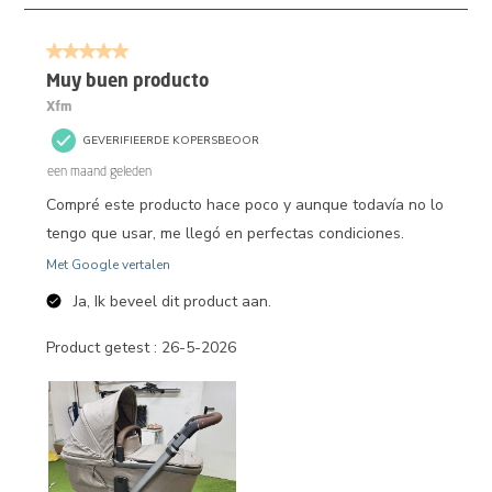
2
van
5 van 5 sterren.
2
Beoordelingen.
Muy buen producto
Xfm
GEVERIFIEERDE KOPERSBEOOR
een maand geleden
Compré este producto hace poco y aunque todavía no lo
tengo que usar, me llegó en perfectas condiciones.
Met Google vertalen
Ja, Ik beveel dit product aan.
Product getest :
26-5-2026