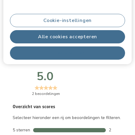
Videos
Cookie-instellingen
Beoordelingen
Alle cookies accepteren
Alles afwijzen
Algemene score
5.0
2 beoordelingen
Overzicht van scores
Selecteer hieronder een rij om beoordelingen te filteren.
5 sterren
sterren
2