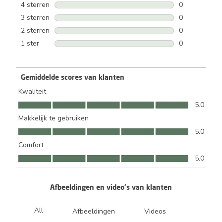
2 beoordeling
4 sterren
sterren
0
0 beoordeling
3 sterren
sterren
0
0 beoordeling
2 sterren
sterren
0
0 beoordeling
1 ster
sterren
0
0 beoordeling
Gemiddelde scores van klanten
Kwaliteit
Kwaliteit, 5.0 van 5
5.0
Makkelijk te gebruiken
Makkelijk te gebruiken, 5.0 van 5
5.0
Comfort
Comfort, 5.0 van 5
5.0
Afbeeldingen en video's van klanten