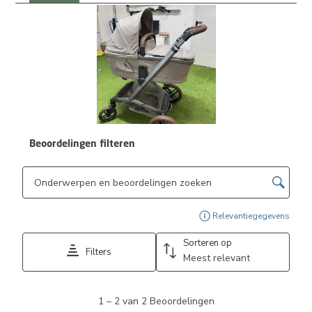
Beoordelingen filteren
Onderwerpen en beoordelingen zoeken per regio
Geef
Relevantiegegevens
Sorteren op
Filters
Meest relevant
1
1
–
2 van 2
Beoordelingen
tot