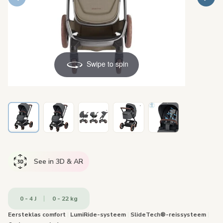
Swipe to spin
See in 3D & AR
0 - 4 J
0 - 22 kg
Eersteklas comfort
|
LumiRide-systeem
|
SlideTech®-reissysteem
|