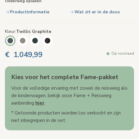
Onderweg opladen
Productinformatie
Wat zit er in de doos
Kleur
Twillic Graphite
€ 1.049,99
Op voorraad
Kies voor het complete Fame-pakket
Voor de volledige ervaring met zowel de reiswieg als
de kinderwagen, bekijk onze Fame + Reiswieg
aanbieding
hier
.
* Getoonde producten worden los verkocht en zijn
niet inbegrepen in de set.