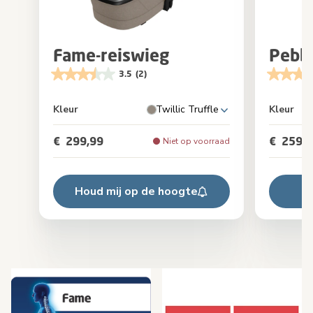
Fame-reiswieg
Pebbl
3.5
(2)
Kleur
Twillic Truffle
Kleur
€ 299,99
€ 259,9
Niet op voorraad
Houd mij op de hoogte