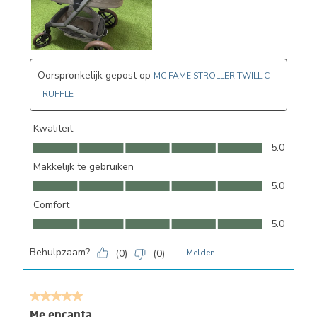
Oorspronkelijk gepost op
MC FAME STROLLER TWILLIC
TRUFFLE
Kwaliteit
Kwaliteit, 5.0 van 5
5.0
Makkelijk te gebruiken
Makkelijk te gebruiken, 5.0 van 5
5.0
Comfort
Comfort, 5.0 van 5
5.0
Behulpzaam?
(
0
)
(
0
)
Melden
5 van 5 sterren.
Me encanta