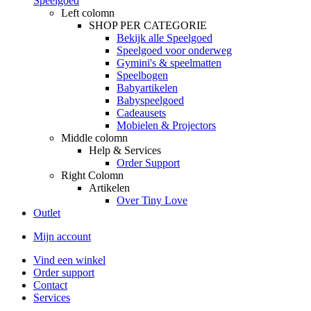
Speelgoed
Left colomn
SHOP PER CATEGORIE
Bekijk alle Speelgoed
Speelgoed voor onderweg
Gymini's & speelmatten
Speelbogen
Babyartikelen
Babyspeelgoed
Cadeausets
Mobielen & Projectors
Middle colomn
Help & Services
Order Support
Right Colomn
Artikelen
Over Tiny Love
Outlet
Mijn account
Vind een winkel
Order support
Contact
Services