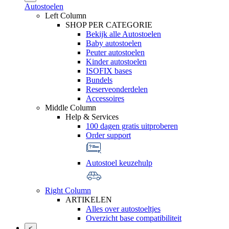
Autostoelen
Left Column
SHOP PER CATEGORIE
Bekijk alle Autostoelen
Baby autostoelen
Peuter autostoelen
Kinder autostoelen
ISOFIX bases
Bundels
Reserveonderdelen
Accessoires
Middle Column
Help & Services
100 dagen gratis uitproberen
Order support
Autostoel keuzehulp
Right Column
ARTIKELEN
Alles over autostoeltjes
Overzicht base compatibiliteit
<