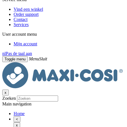
Vind een winkel
Order support
Contact
Services
User account menu
Mijn account
nl
Pas de taal aan
Menu
Sluit
Toggle menu
x
Zoeken
Main navigation
Home
<
x