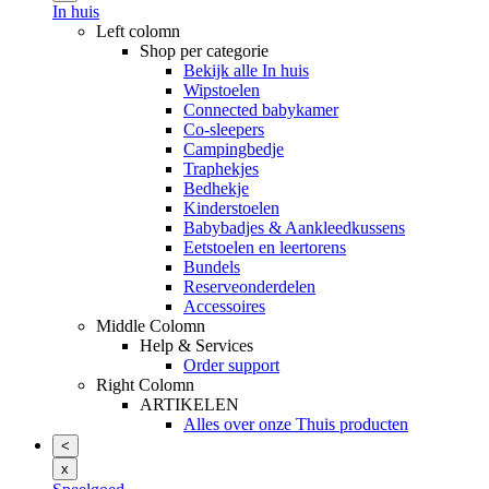
In huis
Left colomn
Shop per categorie
Bekijk alle In huis
Wipstoelen
Connected babykamer
Co-sleepers
Campingbedje
Traphekjes
Bedhekje
Kinderstoelen
Babybadjes & Aankleedkussens
Eetstoelen en leertorens
Bundels
Reserveonderdelen
Accessoires
Middle Colomn
Help & Services
Order support
Right Colomn
ARTIKELEN
Alles over onze Thuis producten
<
x