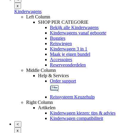
x
Kinderwagens
Left Column
SHOP PER CATEGORIE
Bekijk alle Kinderwagens
Kinderwagens vanaf geboorte
Buggies
Reiswiegen
Kinderwagen 3 in 1
Maak je eigen bundel
Accessoires
Reserveonderdelen
Middle Column
Help & Services
Order support
Reissysteem Keuzehulp
Right Column
Artikelen
Kinderwagen kiezen: tips & advies
Kinderwagen compatibiliteit
<
x