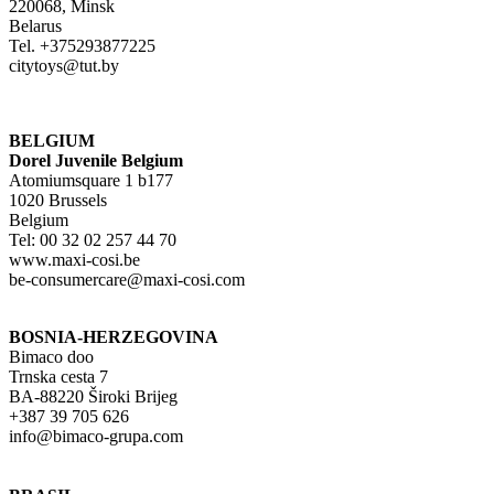
220068, Minsk
Belarus
Tel. +375293877225
citytoys@tut.by
BELGIUM
Dorel Juvenile Belgium
Atomiumsquare 1 b177
1020 Brussels
Belgium
Tel: 00 32 02 257 44 70
www.maxi-cosi.be
be-consumercare@maxi-cosi.com
BOSNIA-HERZEGOVINA
Bimaco doo
Trnska cesta 7
BA-88220 Široki Brijeg
+387 39 705 626
info@bimaco-grupa.com