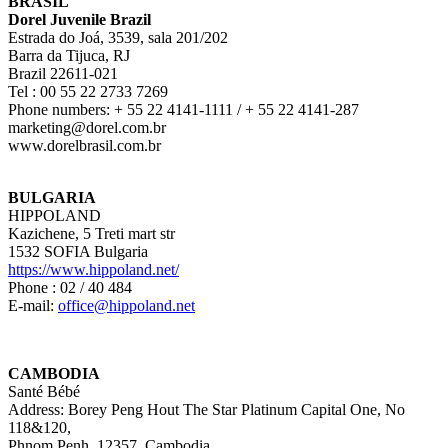
BRASIL
Dorel Juvenile Brazil
Estrada do Joá, 3539, sala 201/202
Barra da Tijuca, RJ
Brazil 22611-021
Tel : 00 55 22 2733 7269
Phone numbers: + 55 22 4141-1111 / + 55 22 4141-287
marketing@dorel.com.br
www.dorelbrasil.com.br
BULGARIA
HIPPOLAND
Kazichene, 5 Treti mart str
1532 SOFIA Bulgaria
https://www.hippoland.net/
Phone : 02 / 40 484
E-mail:
office@hippoland.net
CAMBODIA
Santé Bébé
Address: Borey Peng Hout The Star Platinum Capital One, No
118&120,
Phnom Penh, 12357, Cambodia.