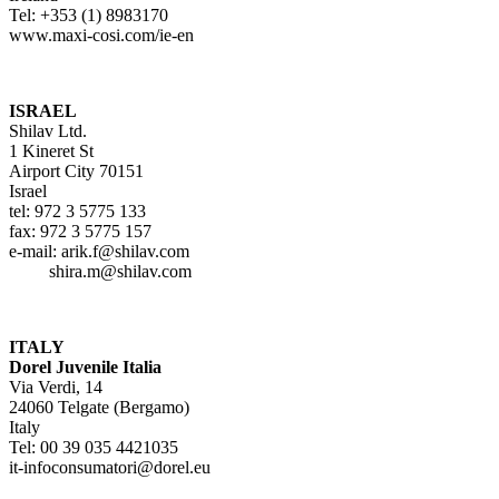
Tel: +353 (1) 8983170
www.maxi-cosi.com/ie-en
ISRAEL
Shilav Ltd.
1 Kineret St
Airport City 70151
Israel
tel: 972 3 5775 133
fax: 972 3 5775 157
e-mail: arik.f@shilav.com
shira.m@shilav.com
ITALY
Dorel Juvenile Italia
Via Verdi, 14
24060 Telgate (Bergamo)
Italy
Tel: 00 39 035 4421035
it-infoconsumatori@dorel.eu