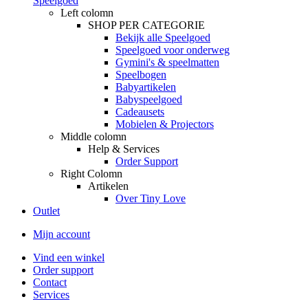
Speelgoed
Left colomn
SHOP PER CATEGORIE
Bekijk alle Speelgoed
Speelgoed voor onderweg
Gymini's & speelmatten
Speelbogen
Babyartikelen
Babyspeelgoed
Cadeausets
Mobielen & Projectors
Middle colomn
Help & Services
Order Support
Right Colomn
Artikelen
Over Tiny Love
Outlet
Mijn account
Vind een winkel
Order support
Contact
Services