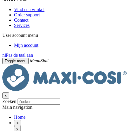
Vind een winkel
Order support
Contact
Services
User account menu
Mijn account
nl
Pas de taal aan
Menu
Sluit
Toggle menu
x
Zoeken
Main navigation
Home
<
x