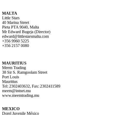
MALTA
Little Stars
40 Marina Street
Pieta PTA 9040, Malta
Mr Edward Bugeja (Director)
edward@littlestarsmalta.com
+356 9960 5225
+356 2157 0080
MAURITIUS
Meem Trading
38 Sir S. Ramgoolam Street
Port Louis
Mauritius
Tel: 2302403632, Fax: 2302411589
meem@intnet.mu
www.meemtrading.mu
MEXICO
Dorel Juvenile México