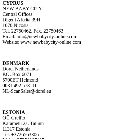
CYPRUS
NEW BABY CITY
Central Offices
Digeni AKrita 39H,
1070 Nicosia
Tel. 22750462, Fax. 22750463
Email: info@newbabycity-online.com
Website: www.newbabycity-online.com
DENMARK
Dorel Netherlands
P.O. Box 6071
5700ET Helmond
0031 492 578111
NL-ScanSales@dorel.eu
ESTONIA
OÜ Greifto
Karamelli 2a, Tallinn
11317 Estonia
Tel: +3726563306