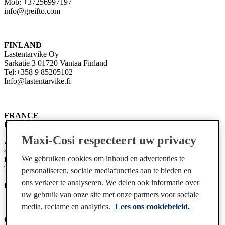
Mob: +37256997197
info@greifto.com
FINLAND
Lastentarvike Oy
Sarkatie 3 01720 Vantaa Finland
Tel:+358 9 85205102
Info@lastentarvike.fi
FRANCE
Dorel Juvenile France
Maxi-Cosi respecteert uw privacy
Z.I. - 9, Bd du Poitou - BP 905
49309 Cholet Cedex
We gebruiken cookies om inhoud en advertenties te
France
Tel: 00 33 2 41 49 23 23
personaliseren, sociale mediafuncties aan te bieden en
ons verkeer te analyseren. We delen ook informatie over
fr-conso@dorel.eu
uw gebruik van onze site met onze partners voor sociale
media, reclame en analytics.
Lees ons cookiebeleid.
GERMANY