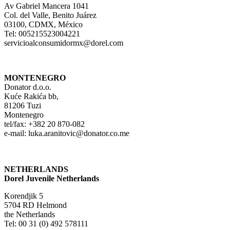
Av Gabriel Mancera 1041
Col. del Valle, Benito Juárez
03100, CDMX, México
Tel: 005215523004221
servicioalconsumidormx@dorel.com
MONTENEGRO
Donator d.o.o.
Kuće Rakića bb,
81206 Tuzi
Montenegro
tel/fax: +382 20 870-082
e-mail: luka.aranitovic@donator.co.me
NETHERLANDS
Dorel Juvenile Netherlands
Korendjik 5
5704 RD Helmond
the Netherlands
Tel: 00 31 (0) 492 578111