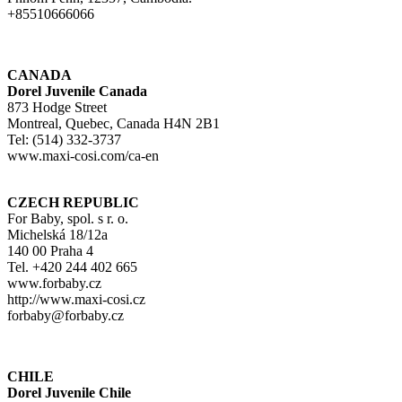
+85510666066
CANADA
Dorel Juvenile Canada
873 Hodge Street
Montreal, Quebec, Canada H4N 2B1
Tel: (514) 332-3737
www.maxi-cosi.com/ca-en
CZECH REPUBLIC
For Baby, spol. s r. o.
Michelská 18/12a
140 00 Praha 4
Tel. +420 244 402 665
www.forbaby.cz
http://www.maxi-cosi.cz
forbaby@forbaby.cz
CHILE
Dorel Juvenile Chile