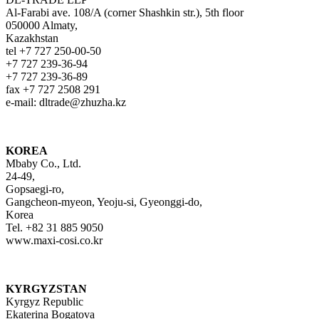
Al-Farabi ave. 108/A (corner Shashkin str.), 5th floor
050000 Almaty,
Kazakhstan
tel +7 727 250-00-50
+7 727 239-36-94
+7 727 239-36-89
fax +7 727 2508 291
e-mail: dltrade@zhuzha.kz
KOREA
Mbaby Co., Ltd.
24-49,
Gopsaegi-ro,
Gangcheon-myeon, Yeoju-si, Gyeonggi-do,
Korea
Tel. +82 31 885 9050
www.maxi-cosi.co.kr
KYRGYZSTAN
Kyrgyz Republic
Ekaterina Bogatova