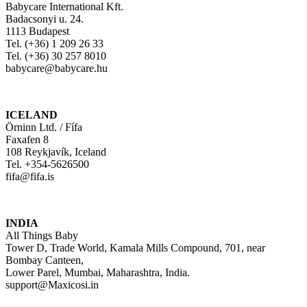
Babycare International Kft.
Badacsonyi u. 24.
1113 Budapest
Tel. (+36) 1 209 26 33
Tel. (+36) 30 257 8010
babycare@babycare.hu
ICELAND
Örninn Ltd. / Fífa
Faxafen 8
108 Reykjavík, Iceland
Tel. +354-5626500
fifa@fifa.is
INDIA
All Things Baby
Tower D, Trade World, Kamala Mills Compound, 701, near
Bombay Canteen,
Lower Parel, Mumbai, Maharashtra, India.
support@Maxicosi.in