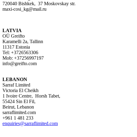
720040 Bishkek, 37 Moskovskay str.
maxi-cosi_kg@mail.ru
LATVIA
OÜ Greifto
Karamelli 2a, Tallinn
11317 Estonia
Tel: +3726563306
Mob: +37256997197
info@greifto.com
LEBANON
Sarraf Limited
Victoria El Cheikh
1 Ivoire Centre, Horsh Tabet,
55424 Sin El Fil,
Beirut, Lebanon
sarraflimited.com
+961 1 481 233
enquiries@sarraflimited.com