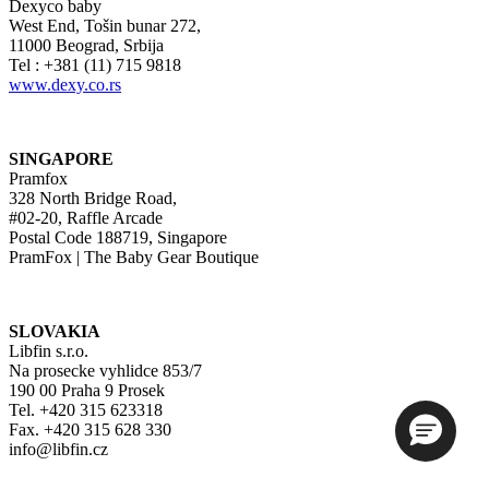
Dexyco baby
West End, Tošin bunar 272,
11000 Beograd, Srbija
Tel : +381 (11) 715 9818
www.dexy.co.rs
SINGAPORE
Pramfox
328 North Bridge Road,
#02-20, Raffle Arcade
Postal Code 188719, Singapore
PramFox | The Baby Gear Boutique
SLOVAKIA
Libfin s.r.o.
Na prosecke vyhlidce 853/7
190 00 Praha 9 Prosek
Tel. +420 315 623318
Fax. +420 315 628 330
info@libfin.cz