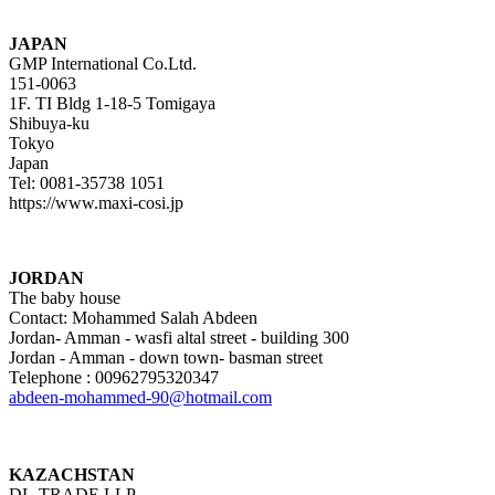
JAPAN
GMP International Co.Ltd.
151-0063
1F. TI Bldg 1-18-5 Tomigaya
Shibuya-ku
Tokyo
Japan
Tel: 0081-35738 1051
https://www.maxi-cosi.jp
JORDAN
The baby house
Contact: Mohammed Salah Abdeen
Jordan- Amman - wasfi altal street - building 300
Jordan - Amman - down town- basman street
Telephone : 00962795320347
abdeen-mohammed-90@hotmail.com
KAZACHSTAN
DL-TRADE LLP