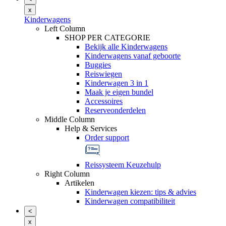
x
Kinderwagens
Left Column
SHOP PER CATEGORIE
Bekijk alle Kinderwagens
Kinderwagens vanaf geboorte
Buggies
Reiswiegen
Kinderwagen 3 in 1
Maak je eigen bundel
Accessoires
Reserveonderdelen
Middle Column
Help & Services
Order support
Reissysteem Keuzehulp
Right Column
Artikelen
Kinderwagen kiezen: tips & advies
Kinderwagen compatibiliteit
<
x