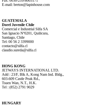
Fax: 0030-210-8003171
E-mail: breton@lapinhouse.com
GUATEMALA
Dorel Juvenile Chile
Comercial e Industrial Silfa SA
San Ignacio Nº0201, Quilicura,
Santiago, Chile
Tel: 00 56 2 3399000
contacto@silfa.cl
claudio.sureda@silfa.cl
HONG KONG
JETWAYS INTERNATIONAL LTD.
Add : 23/F, Blk A, Kong Nam Ind. Bldg.,
603-609 Castle Peak Rd.,
Tsuen Wan, N.T., H.K.
Tel : (852) 2791 9029
HUNGARY