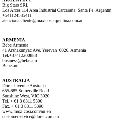
Big Stars SRL
Los Arces 114 Area Industrial Carcaraña, Santa Fe, Argentin
+541124535411
atencionalcliente@maxicosiargentina.com.ar
ARMENIA
Bebe Armenia
41 Arshakunyac Ave, Yerevan 0026, Armenia
Tel.+37412200888
business@bebe.am
Bebe.am
AUSTRALIA
Dorel Juvenile Australia
655-685 Somerville Road
Sunshine West, VIC 3020
Tel. + 61 3 8311 5300
Fax. + 61 3 8311 5390
www.maxi-cosi.com/au-en
customerservice@dorel.com.au