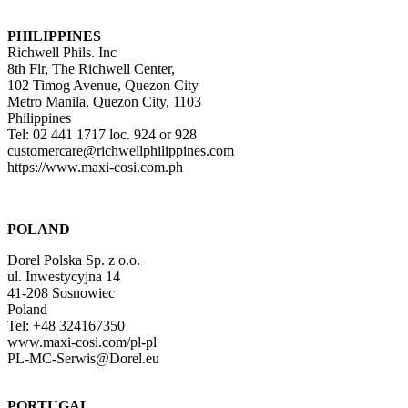
PHILIPPINES
Richwell Phils. Inc
8th Flr, The Richwell Center,
102 Timog Avenue, Quezon City
Metro Manila, Quezon City, 1103
Philippines
Tel: 02 441 1717 loc. 924 or 928
customercare@richwellphilippines.com
https://www.maxi-cosi.com.ph
POLAND
Dorel Polska Sp. z o.o.
ul. Inwestycyjna 14
41-208 Sosnowiec
Poland
Tel: +48 324167350
www.maxi-cosi.com/pl-pl
PL-MC-Serwis@Dorel.eu
PORTUGAL