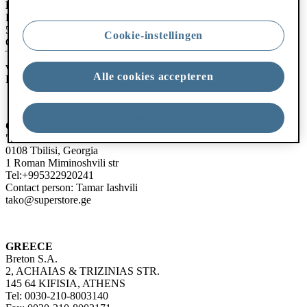
Dorel Juvenile Germany
Hugo-Eckener Straße 20
50829 Cologne
Cookie-instellingen
Germany
Tel: 00 49 (0) 2234 96 4327
www.maxi-cosi.de
Alle cookies accepteren
DE-Consumer@dorel.eu
Alles afwijzen
GEORGIA
"SUPER" LTD
0108 Tbilisi, Georgia
1 Roman Miminoshvili str
Tel:+995322920241
Contact person: Tamar Iashvili
tako@superstore.ge
GREECE
Breton S.A.
2, ACHAIAS & TRIZINIAS STR.
145 64 KIFISIA, ATHENS
Tel: 0030-210-8003140