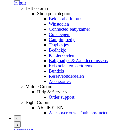
In huis
Left colomn
Shop per categorie
Bekijk alle In huis
Wipstoelen
Connected babykamer
Co-sleepers
Campingbedje
Traphekjes
Bedhekje
Kinderstoelen
Babybadjes & Aankleedkussens
Eetstoelen en leertorens
Bundels
Reserveonderdelen
Accessoires
Middle Colomn
Help & Services
Order support
Right Colomn
ARTIKELEN
Alles over onze Thuis producten
<
x