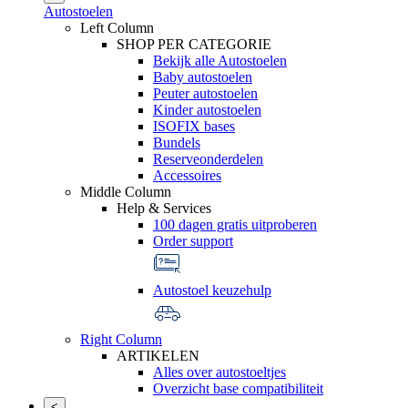
Autostoelen
Left Column
SHOP PER CATEGORIE
Bekijk alle Autostoelen
Baby autostoelen
Peuter autostoelen
Kinder autostoelen
ISOFIX bases
Bundels
Reserveonderdelen
Accessoires
Middle Column
Help & Services
100 dagen gratis uitproberen
Order support
Autostoel keuzehulp
Right Column
ARTIKELEN
Alles over autostoeltjes
Overzicht base compatibiliteit
<