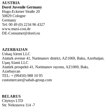
AUSTRIA
Dorel Juvenile Germany
Hugo-Eckener Straße 20
50829 Cologne
Germany
Tel: 00 49 (0) 2234 96 4327
www.maxi-cosi.de
DE-Consumer@dorel.eu
AZERBAIJAN
Ushaq Alemi LLC
Ataturk avenue 41, Narimanov district, AZ1069, Baku, Azerbaijan.
Uşaq Aləmi LLC
Atatürk prospekti 41, Nərimanov rayonu, AZ1069, Bakı,
Azərbaycan
TEL: + (99450) 988 10 95
customercare@sabah-group.com
BELARUS
Citytoys LTD
Str. Nekrasova 114 -7