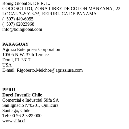
Boing Global S. DE R. L.
COCOSOLITO, ZONA LIBRE DE COLON MANZANA , 22
LOCAL 3-2ª Y 3-3ª, REPUBLICA DE PANAMA
(+507) 449-6055
(+507) 62023968
info@boinglobal.com
PARAGUAY
Agrizzi Enterprises Corporation
10505 N.W. 37th Terrace
Doral, FL 3317
USA
E-mail: Rigoberto.Melchor@agrizziusa.com
PERU
Dorel Juvenile Chile
Comercial e Industrial Silfa SA
San Ignacio Nº0201, Quilicura,
Santiago, Chile
Tel: 00 56 2 3399000
www.silfa.cl