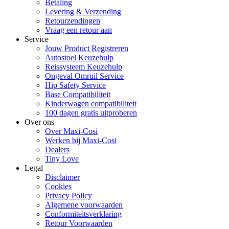
Betaling
Levering & Verzending
Retourzendingen
Vraag een retour aan
Service
Jouw Product Registreren
Autostoel Keuzehulp
Reissysteem Keuzehulp
Ongeval Omruil Service
Hip Safety Service
Base Compatibiliteit
Kinderwagen compatibiliteit
100 dagen gratis uitproberen
Over ons
Over Maxi-Cosi
Werken bij Maxi-Cosi
Dealers
Tiny Love
Legal
Disclaimer
Cookies
Privacy Policy
Algemene voorwaarden
Conformiteitsverklaring
Retour Voorwaarden