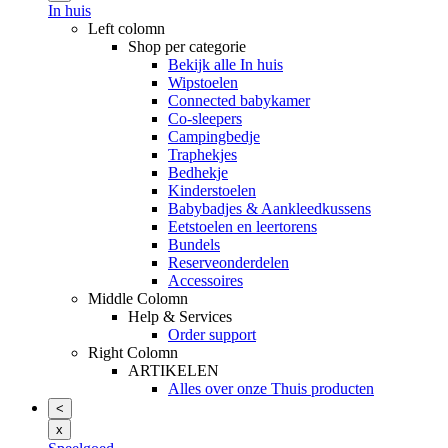
In huis
Left colomn
Shop per categorie
Bekijk alle In huis
Wipstoelen
Connected babykamer
Co-sleepers
Campingbedje
Traphekjes
Bedhekje
Kinderstoelen
Babybadjes & Aankleedkussens
Eetstoelen en leertorens
Bundels
Reserveonderdelen
Accessoires
Middle Colomn
Help & Services
Order support
Right Colomn
ARTIKELEN
Alles over onze Thuis producten
<
x