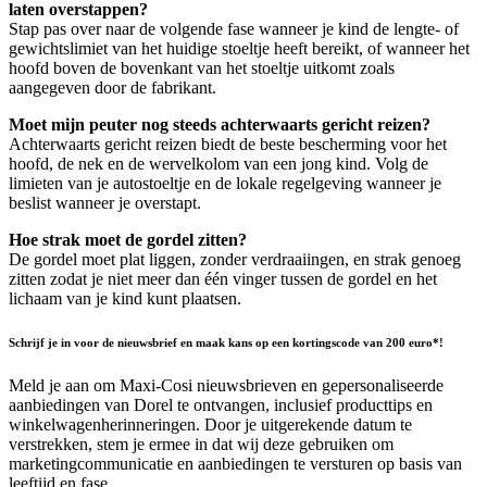
laten overstappen?
Stap pas over naar de volgende fase wanneer je kind de lengte- of
gewichtslimiet van het huidige stoeltje heeft bereikt, of wanneer het
hoofd boven de bovenkant van het stoeltje uitkomt zoals
aangegeven door de fabrikant.
Moet mijn peuter nog steeds achterwaarts gericht reizen?
Achterwaarts gericht reizen biedt de beste bescherming voor het
hoofd, de nek en de wervelkolom van een jong kind. Volg de
limieten van je autostoeltje en de lokale regelgeving wanneer je
beslist wanneer je overstapt.
Hoe strak moet de gordel zitten?
De gordel moet plat liggen, zonder verdraaiingen, en strak genoeg
zitten zodat je niet meer dan één vinger tussen de gordel en het
lichaam van je kind kunt plaatsen.
Schrijf je in voor de nieuwsbrief en maak kans op een kortingscode van 200 euro*!
Meld je aan om Maxi-Cosi nieuwsbrieven en gepersonaliseerde
aanbiedingen van Dorel te ontvangen, inclusief producttips en
winkelwagenherinneringen. Door je uitgerekende datum te
verstrekken, stem je ermee in dat wij deze gebruiken om
marketingcommunicatie en aanbiedingen te versturen op basis van
leeftijd en fase.