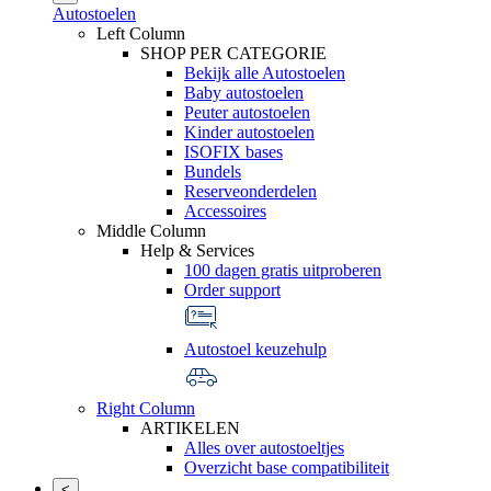
Autostoelen
Left Column
SHOP PER CATEGORIE
Bekijk alle Autostoelen
Baby autostoelen
Peuter autostoelen
Kinder autostoelen
ISOFIX bases
Bundels
Reserveonderdelen
Accessoires
Middle Column
Help & Services
100 dagen gratis uitproberen
Order support
Autostoel keuzehulp
Right Column
ARTIKELEN
Alles over autostoeltjes
Overzicht base compatibiliteit
<