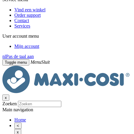
Vind een winkel
Order support
Contact
Services
User account menu
Mijn account
nl
Pas de taal aan
Menu
Sluit
Toggle menu
x
Zoeken
Main navigation
Home
<
x