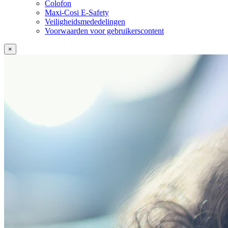
Colofon
Maxi-Cosi E-Safety
Veiligheidsmededelingen
Voorwaarden voor gebruikerscontent
×