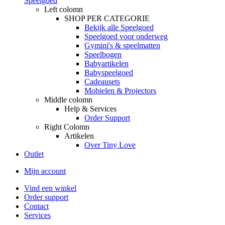
Speelgoed
Left colomn
SHOP PER CATEGORIE
Bekijk alle Speelgoed
Speelgoed voor onderweg
Gymini's & speelmatten
Speelbogen
Babyartikelen
Babyspeelgoed
Cadeausets
Mobielen & Projectors
Middle colomn
Help & Services
Order Support
Right Colomn
Artikelen
Over Tiny Love
Outlet
Mijn account
Vind een winkel
Order support
Contact
Services