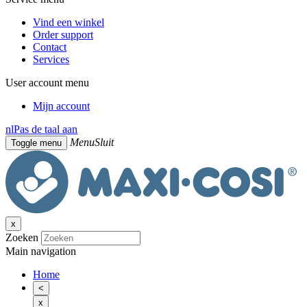
Vind een winkel
Order support
Contact
Services
User account menu
Mijn account
nl
Pas de taal aan
Menu
Sluit
Toggle menu
x
Zoeken
Main navigation
Home
<
x