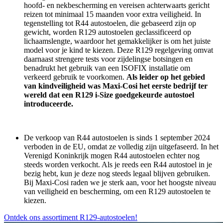
hoofd- en nekbescherming en vereisen achterwaarts gericht
reizen tot minimaal 15 maanden voor extra veiligheid. In
tegenstelling tot R44 autostoelen, die gebaseerd zijn op
gewicht, worden R129 autostoelen geclassificeerd op
lichaamslengte, waardoor het gemakkelijker is om het juiste
model voor je kind te kiezen. Deze R129 regelgeving omvat
daarnaast strengere tests voor zijdelingse botsingen en
benadrukt het gebruik van een ISOFIX installatie om
verkeerd gebruik te voorkomen.
Als leider op het gebied
van kindveiligheid was Maxi-Cosi het eerste bedrijf ter
wereld dat een R129 i-Size goedgekeurde autostoel
introduceerde.
De verkoop van R44 autostoelen is sinds 1 september 2024
verboden in de EU, omdat ze volledig zijn uitgefaseerd. In het
Verenigd Koninkrijk mogen R44 autostoelen echter nog
steeds worden verkocht. Als je reeds een R44 autostoel in je
bezig hebt, kun je deze nog steeds legaal blijven gebruiken.
Bij Maxi-Cosi raden we je sterk aan, voor het hoogste niveau
van veiligheid en bescherming, om een R129 autostoelen te
kiezen.
Ontdek ons assortiment R129-autostoelen!