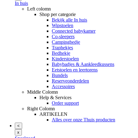
In huis
Left colomn
Shop per categorie
Bekijk alle In huis
Wipstoelen
Connected babykamer
Co-sleepers
Campingbedje
Traphekjes
Bedhekje
Kinderstoelen
Babybadjes & Aankleedkussens
Eetstoelen en leertorens
Bundels
Reserveonderdelen
Accessoires
Middle Colomn
Help & Services
Order support
Right Colomn
ARTIKELEN
Alles over onze Thuis producten
<
x