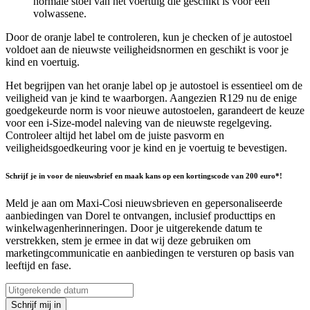
normale stoel van het voertuig die geschikt is voor een
volwassene.
Door de oranje label te controleren, kun je checken of je autostoel
voldoet aan de nieuwste veiligheidsnormen en geschikt is voor je
kind en voertuig.
Het begrijpen van het oranje label op je autostoel is essentieel om de
veiligheid van je kind te waarborgen. Aangezien R129 nu de enige
goedgekeurde norm is voor nieuwe autostoelen, garandeert de keuze
voor een i-Size-model naleving van de nieuwste regelgeving.
Controleer altijd het label om de juiste pasvorm en
veiligheidsgoedkeuring voor je kind en je voertuig te bevestigen.
Schrijf je in voor de nieuwsbrief en maak kans op een kortingscode van 200 euro*!
Meld je aan om Maxi-Cosi nieuwsbrieven en gepersonaliseerde
aanbiedingen van Dorel te ontvangen, inclusief producttips en
winkelwagenherinneringen. Door je uitgerekende datum te
verstrekken, stem je ermee in dat wij deze gebruiken om
marketingcommunicatie en aanbiedingen te versturen op basis van
leeftijd en fase.
Schrijf mij in