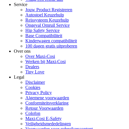
Service
Jouw Product Registreren
Autostoel Keuzehulp
Reissysteem Keuzehulp
Ongeval Omruil Service
Hip Safety Service
Base Compatibiliteit
Kinderwagen compatibiliteit
100 dagen gratis uitproberen
Over ons
Over Maxi-Cosi
Werken bij Maxi-Cosi
Dealers
Tiny Love
Legal
Disclaimer
Cookies
Privacy Policy
Algemene voorwaarden
Conformiteitsverklaring
Retour Voorwaarden
Colofon
Maxi-Cosi E-Safety
Veiligheidsmededelingen
Voorwaarden voor gebruikerscontent