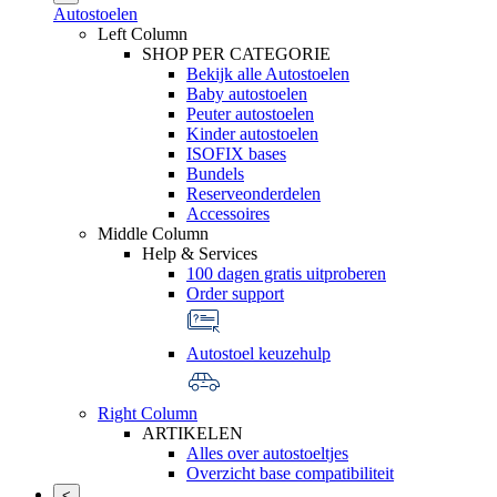
Autostoelen
Left Column
SHOP PER CATEGORIE
Bekijk alle Autostoelen
Baby autostoelen
Peuter autostoelen
Kinder autostoelen
ISOFIX bases
Bundels
Reserveonderdelen
Accessoires
Middle Column
Help & Services
100 dagen gratis uitproberen
Order support
Autostoel keuzehulp
Right Column
ARTIKELEN
Alles over autostoeltjes
Overzicht base compatibiliteit
<