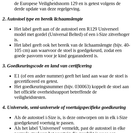
de Europese Veiligheidsnorm 129 en is getest volgens de
derde update van deze regelgeving.
2. Autostoel type en bereik lichaamslengte
Het label geeft aan of de autostoel een R129 Universeel
model met gordel (Universal Belted) of een i-Size zitverhoger
is.
Het label geeft ook het bereik van de lichaamslengte (bijv. 40-
105 cm) aan waarvoor de stoel is goedgekeurd, zodat een
goede pasvorm voor je kind gegarandeerd is.
3. Goedkeuringscode en land van certificering
E1 (of een ander nummer) geeft het land aan waar de stoel is
gecertificeerd en getest.
Het goedkeuringsnummer (bijv. 030063) koppelt de stoel aan
het officiële overheidsrapport betreffende de
veiligheidstesten.
4. Universele, semi-universele of voertuigspecifieke goedkeuring
Als de autostoel i-Size is, is deze ontworpen om in elk i-Size
goedgekeurd voertuig te passen.
Als het label 'Universeel' vermeldt, past de autostoel in elke