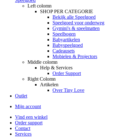
Speelgoed
Left colomn
SHOP PER CATEGORIE
Bekijk alle Speelgoed
Speelgoed voor onderweg
Gymini's & speelmatten
Speelbogen
Babyartikelen
Babyspeelgoed
Cadeausets
Mobielen & Projectors
Middle colomn
Help & Services
Order Support
Right Colomn
Artikelen
Over Tiny Love
Outlet
Mijn account
Vind een winkel
Order support
Contact
Services