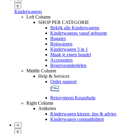
x
Kinderwagens
Left Column
SHOP PER CATEGORIE
Bekijk alle Kinderwagens
Kinderwagens vanaf geboorte
Buggies
Reiswiegen
Kinderwagen 3 in 1
Maak je eigen bundel
Accessoires
Reserveonderdelen
Middle Column
Help & Services
Order support
Reissysteem Keuzehulp
Right Column
Artikelen
Kinderwagen kiezen: tips & advies
Kinderwagen compatibiliteit
<
x