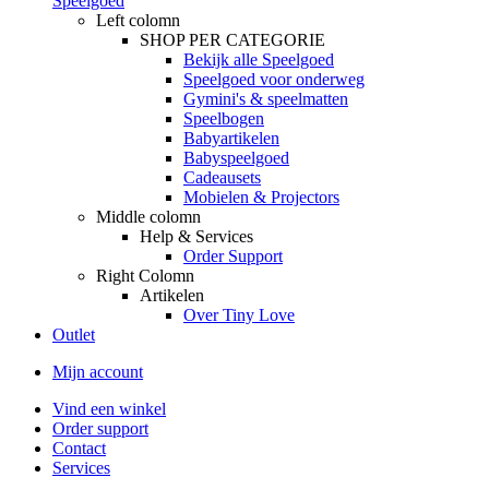
Speelgoed
Left colomn
SHOP PER CATEGORIE
Bekijk alle Speelgoed
Speelgoed voor onderweg
Gymini's & speelmatten
Speelbogen
Babyartikelen
Babyspeelgoed
Cadeausets
Mobielen & Projectors
Middle colomn
Help & Services
Order Support
Right Colomn
Artikelen
Over Tiny Love
Outlet
Mijn account
Vind een winkel
Order support
Contact
Services