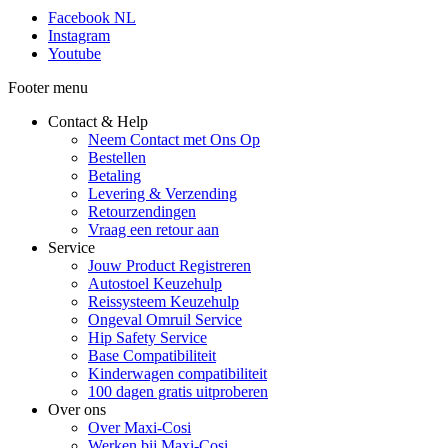
Facebook NL
Instagram
Youtube
Footer menu
Contact & Help
Neem Contact met Ons Op
Bestellen
Betaling
Levering & Verzending
Retourzendingen
Vraag een retour aan
Service
Jouw Product Registreren
Autostoel Keuzehulp
Reissysteem Keuzehulp
Ongeval Omruil Service
Hip Safety Service
Base Compatibiliteit
Kinderwagen compatibiliteit
100 dagen gratis uitproberen
Over ons
Over Maxi-Cosi
Werken bij Maxi-Cosi