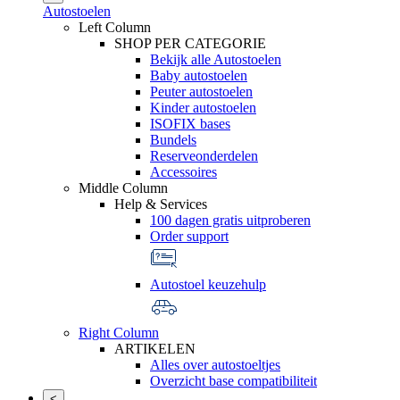
Autostoelen
Left Column
SHOP PER CATEGORIE
Bekijk alle Autostoelen
Baby autostoelen
Peuter autostoelen
Kinder autostoelen
ISOFIX bases
Bundels
Reserveonderdelen
Accessoires
Middle Column
Help & Services
100 dagen gratis uitproberen
Order support
Autostoel keuzehulp
Right Column
ARTIKELEN
Alles over autostoeltjes
Overzicht base compatibiliteit
<