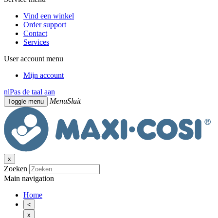
Vind een winkel
Order support
Contact
Services
User account menu
Mijn account
nl
Pas de taal aan
Menu
Sluit
Toggle menu
x
Zoeken
Main navigation
Home
<
x