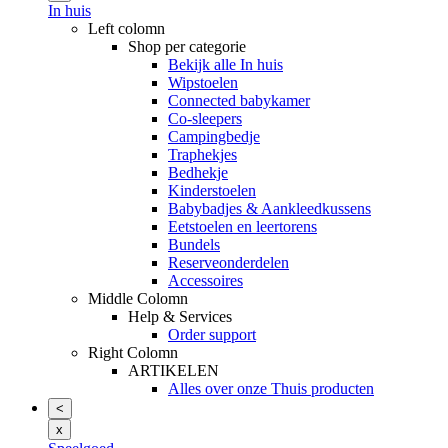
In huis
Left colomn
Shop per categorie
Bekijk alle In huis
Wipstoelen
Connected babykamer
Co-sleepers
Campingbedje
Traphekjes
Bedhekje
Kinderstoelen
Babybadjes & Aankleedkussens
Eetstoelen en leertorens
Bundels
Reserveonderdelen
Accessoires
Middle Colomn
Help & Services
Order support
Right Colomn
ARTIKELEN
Alles over onze Thuis producten
<
x