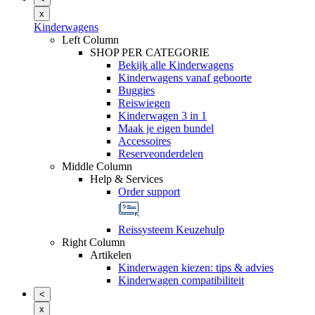
x
Kinderwagens
Left Column
SHOP PER CATEGORIE
Bekijk alle Kinderwagens
Kinderwagens vanaf geboorte
Buggies
Reiswiegen
Kinderwagen 3 in 1
Maak je eigen bundel
Accessoires
Reserveonderdelen
Middle Column
Help & Services
Order support
Reissysteem Keuzehulp
Right Column
Artikelen
Kinderwagen kiezen: tips & advies
Kinderwagen compatibiliteit
<
x