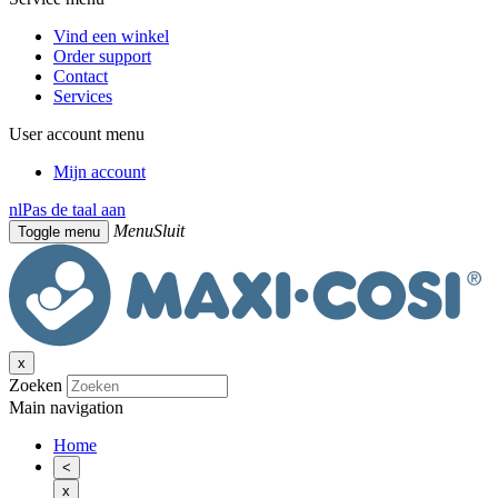
Vind een winkel
Order support
Contact
Services
User account menu
Mijn account
nl
Pas de taal aan
Menu
Sluit
Toggle menu
x
Zoeken
Main navigation
Home
<
x