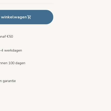
n winkelwagen
anaf €50
2-4 werkdagen
binnen 100 dagen
n garantie