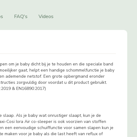
os
FAQ's
Videos
rpen om je baby dicht bij je te houden en die speciale band
 moeilijker gaat, helpt een handige schommelfunctie je baby
 een ademende netstof. Een grote opbergmand eronder
ucties zorgvuldig door voordat u dit product gebruikt.
130:2019 & EN16890:2017)
slaap. Als je baby wat onrustiger slaapt, kun je de
-Cosi Iora Air co-sleeper is ook voorzien van stoffen
n en een eenvoudige schuiffunctie voor samen slapen kun je
e maken voor je baby als die last heeft van reflux of