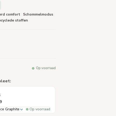
alink.
erd comfort
|
Schommelmodus
|
cyclede stoffen
Op voorraad
pleet:
s
9
ce Graphite
Op voorraad