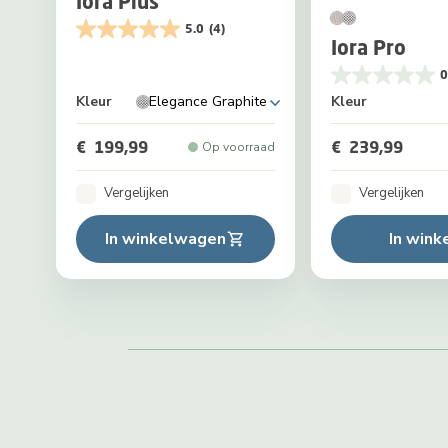
Iora Plus
5.0
(4)
Iora Pro
0
Kleur
Elegance Graphite
Kleur
€ 199,99
€ 239,99
Op voorraad
Vergelijken
Vergelijken
In winkelwagen
In win