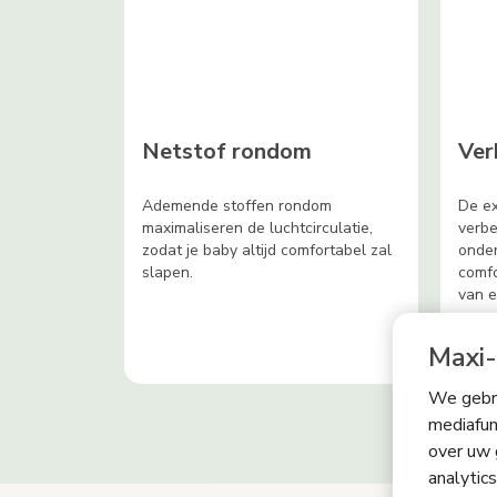
Netstof rondom
Ver
Ademende stoffen rondom
De ex
maximaliseren de luchtcirculatie,
verb
zodat je baby altijd comfortabel zal
onder
slapen.
comfo
van e
Maxi-
We gebru
mediafun
over uw 
analytic