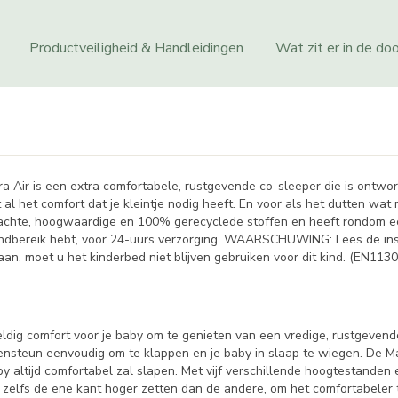
Productveiligheid & Handleidingen
Wat zit er in de do
Iora Air is een extra comfortabele, rustgevende co-sleeper die is ontwo
al het comfort dat je kleintje nodig heeft. En voor als het dutten wat
erzachte, hoogwaardige en 100% gerecyclede stoffen en heeft rondom
handbereik hebt, voor 24-uurs verzorging. WAARSCHUWING: Lees de instr
taan, moet u het kinderbed niet blijven gebruiken voor dit kind. (EN1
dig comfort voor je baby om te genieten van een vredige, rustgevende 
teun eenvoudig om te klappen en je baby in slaap te wiegen. De Maxi
by altijd comfortabel zal slapen. Met vijf verschillende hoogtestande
nt zelfs de ene kant hoger zetten dan de andere, om het comfortabeler t