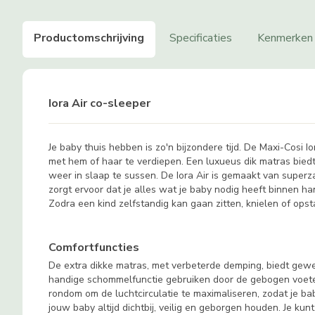
Productomschrijving
Specificaties
Kenmerken
Iora Air co-sleeper
Je baby thuis hebben is zo'n bijzondere tijd. De Maxi-Cosi 
met hem of haar te verdiepen. Een luxueus dik matras biedt 
weer in slaap te sussen. De Iora Air is gemaakt van sup
zorgt ervoor dat je alles wat je baby nodig heeft binnen 
Zodra een kind zelfstandig kan gaan zitten, knielen of ops
Comfortfuncties
De extra dikke matras, met verbeterde demping, biedt gewel
handige schommelfunctie gebruiken door de gebogen voetens
rondom om de luchtcirculatie te maximaliseren, zodat je ba
jouw baby altijd dichtbij, veilig en geborgen houden. Je ku