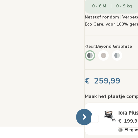
pagin
0 - 6 M
0 - 9 kg
Netstof rondom
|
Verbet
Eco Care, voor 100% gere
Kleur
Beyond Graphite
€ 259,99
Maak het plaatje com
Iora Plu
€ 199,9
Elegan