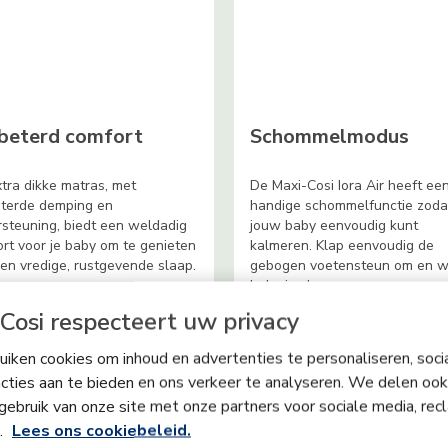
beterd comfort
Schommelmodus
tra dikke matras, met
De Maxi-Cosi Iora Air heeft ee
eterde demping en
handige schommelfunctie zodat
steuning, biedt een weldadig
jouw baby eenvoudig kunt
rt voor je baby om te genieten
kalmeren. Klap eenvoudig de
en vredige, rustgevende slaap.
gebogen voetensteun om en wi
baby in slaap.
Cosi respecteert uw privacy
iken cookies om inhoud en advertenties te personaliseren, soci
cties aan te bieden en ons verkeer te analyseren. We delen ook
gebruik van onze site met onze partners voor sociale media, rec
s.
Lees ons cookiebeleid.