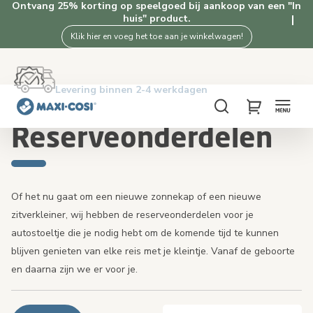
Ontvang 25% korting op speelgoed bij aankoop van een "In
huis" product.
Klik hier en voeg het toe aan je winkelwagen!
Gratis retourneren binnen 100 dagen
Levering binnen 2-4 werkdagen
Gratis verzending vanaf €50. Shop nu!
4.5★ van 2.5K+ tevreden klanten
Home
Autostoelen
Reserveonderdelen
Zoeken
My Cart
Reserveonderdelen
Of het nu gaat om een nieuwe zonnekap of een nieuwe
zitverkleiner, wij hebben de reserveonderdelen voor je
autostoeltje die je nodig hebt om de komende tijd te kunnen
blijven genieten van elke reis met je kleintje. Vanaf de geboorte
en daarna zijn we er voor je.