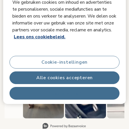
We gebruiken cookies om inhoud en advertenties
Deel je Maxi-Cosi-momenten
te personaliseren, sociale mediafuncties aan te
bieden en ons verkeer te analyseren. We delen ook
#mymaxicosi
informatie over uw gebruik van onze site met onze
partners voor sociale media, reclame en analytics.
Upload jouw foto hier
Lees ons cookiebeleid.
Media Gallerij
Carrousel met productfoto's. Gebruik de knoppen Vorige en Volge
Cookie-instellingen
Alle cookies accepteren
Alles afwijzen
Slide 1 van 8, Items weergeven 1 tot 2 van 15.