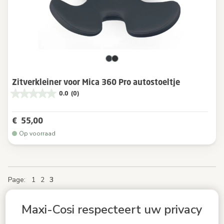
Zitverkleiner voor Mica 360 Pro autostoeltje
0.0
(0)
€ 55,00
Op voorraad
Page
Page
Page
Page
You're currently reading page
Page
1
2
3
Maxi-Cosi respecteert uw privacy