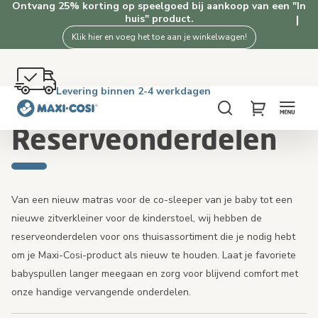
Ontvang 25% korting op speelgoed bij aankoop van een "In
huis" product.
Klik hier en voeg het toe aan je winkelwagen!
Gratis retourneren binnen 100 dagen
Levering binnen 2-4 werkdagen
Gratis verzending vanaf €50. Shop nu!
4.5★ van 2.5K+ tevreden klanten
Home
In huis
Reserveonderdelen
Zoeken
My Cart
Reserveonderdelen
Van een nieuw matras voor de co-sleeper van je baby tot een
nieuwe zitverkleiner voor de kinderstoel, wij hebben de
reserveonderdelen voor ons thuisassortiment die je nodig hebt
om je Maxi-Cosi-product als nieuw te houden. Laat je favoriete
babyspullen langer meegaan en zorg voor blijvend comfort met
onze handige vervangende onderdelen.