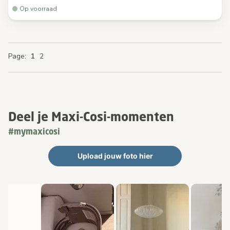
Op voorraad
You're currently reading page
Page
Page
Page
Page
1
2
Deel je Maxi-Cosi-momenten
#mymaxicosi
Upload jouw foto hier
Media Gallerij
Carrousel met productfoto's. Gebruik de knoppen Vorige en Volge