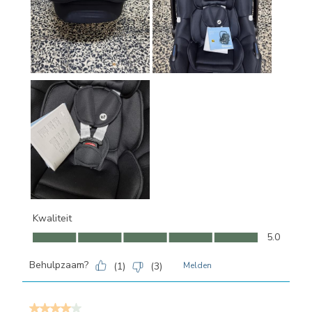
Kwaliteit
Kwaliteit, 5.0 van 5
5.0
Behulpzaam?
(
1
)
(
3
)
Melden
4 van 5 sterren.