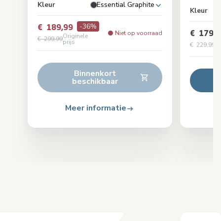
Kleur
Essential Graphite
Kleur
-36%
€ 189,99
€ 179,9
Niet op voorraad
Originele
€ 299,99
prijs
€ 229,99
Or
Binnenkort
beschikbaar
Meer informatie