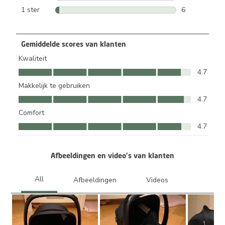
3 beoordeling
1 ster
sterren
6
6 beoordeling
Gemiddelde scores van klanten
Kwaliteit
Kwaliteit, 4.7 van 5
4.7
Makkelijk te gebruiken
Makkelijk te gebruiken, 4.7 van 5
4.7
Comfort
Comfort, 4.7 van 5
4.7
Afbeeldingen en video's van klanten