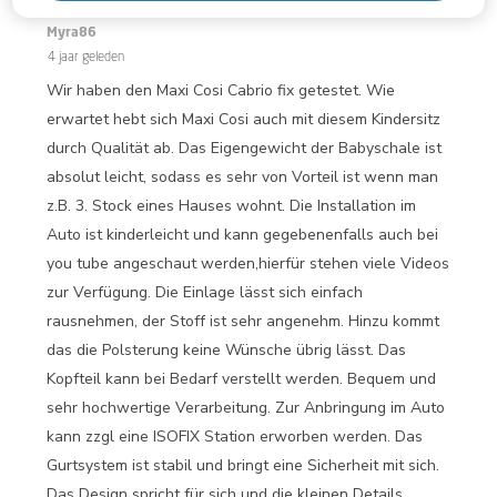
Beoordelingen.
Fliegengewicht, sehr hochwertige Babyschale
Myra86
4 jaar geleden
Wir haben den Maxi Cosi Cabrio fix getestet. Wie
erwartet hebt sich Maxi Cosi auch mit diesem Kindersitz
durch Qualität ab. Das Eigengewicht der Babyschale ist
absolut leicht, sodass es sehr von Vorteil ist wenn man
z.B. 3. Stock eines Hauses wohnt. Die Installation im
Auto ist kinderleicht und kann gegebenenfalls auch bei
you tube angeschaut werden,hierfür stehen viele Videos
zur Verfügung. Die Einlage lässt sich einfach
rausnehmen, der Stoff ist sehr angenehm. Hinzu kommt
das die Polsterung keine Wünsche übrig lässt. Das
Kopfteil kann bei Bedarf verstellt werden. Bequem und
sehr hochwertige Verarbeitung. Zur Anbringung im Auto
kann zzgl eine ISOFIX Station erworben werden. Das
Gurtsystem ist stabil und bringt eine Sicherheit mit sich.
Das Design spricht für sich und die kleinen Details