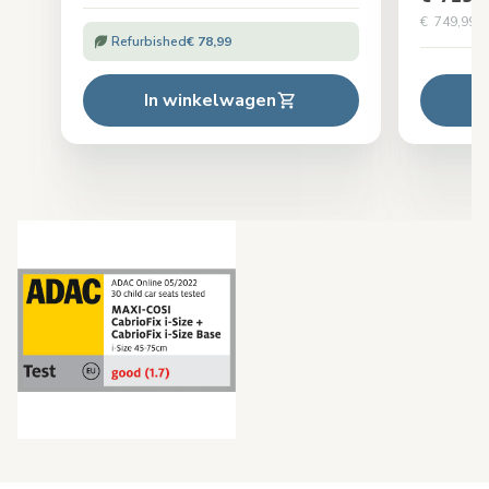
€ 749,99
Or
Refurbished
€ 78,99
In winkelwagen