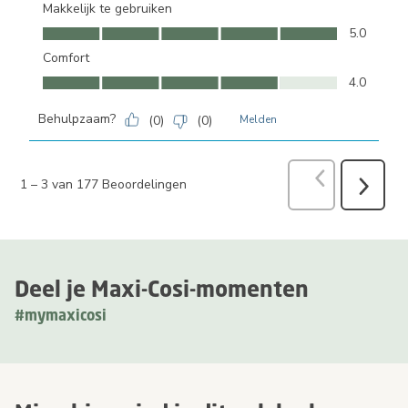
Makkelijk te gebruiken
Makkelijk te gebruiken, 5.0 van 5
5.0
Comfort
Comfort, 4.0 van 5
4.0
Behulpzaam?
(
0
)
(
0
)
Melden
Vorige
Beoord
1
–
3 van 177
Beoordelingen
Volgend
Beoorde
Deel je Maxi-Cosi-momenten
#mymaxicosi