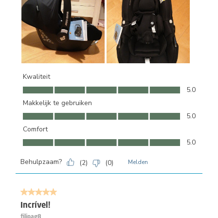
Kwaliteit
Kwaliteit, 5.0 van 5
5.0
Makkelijk te gebruiken
Makkelijk te gebruiken, 5.0 van 5
5.0
Comfort
Comfort, 5.0 van 5
5.0
Behulpzaam?
(
2
)
(
0
)
Melden
5 van 5 sterren.
Incrível!
filipag8