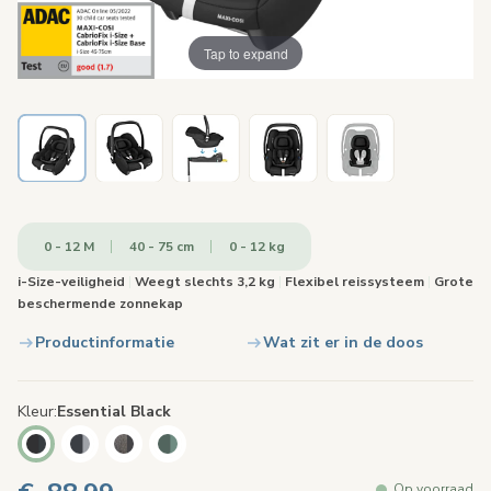
Tap to expand
0 - 12 M
40 - 75 cm
0 - 12 kg
i-Size-veiligheid
|
Weegt slechts 3,2 kg
|
Flexibel reissysteem
|
Grote
beschermende zonnekap
Productinformatie
Wat zit er in de doos
Kleur
Essential Black
Op voorraad