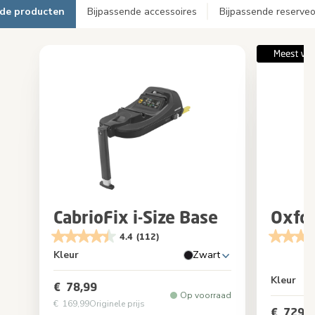
nde producten
Bijpassende accessoires
Bijpassende reserve
CabrioFix i-Size Base
Oxfo
4.4
(112)
Kleur
Zwart
Kleur
€ 78,99
Op voorraad
€ 169,99
Originele prijs
€ 729,9