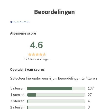
Beoordelingen
Algemene score
4.6
177 beoordelingen
Overzicht van scores
Selecteer hieronder een rij om beoordelingen te filteren.
5 sterren
sterren
137
137 beoordeli
4 sterren
sterren
27
27 beoordelin
3 sterren
sterren
4
4 beoordeling
2 sterren
sterren
3