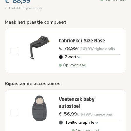
€ 88,99
€ 169,99
Originele prijs
Maak het plaatje compleet:
CabrioFix i-Size Base
€ 78,99
€ 169,99
Originele prijs
Zwart
Op voorraad
Bijpassende accessoires:
Voetenzak baby
autostoel
€ 56,99
€ 64,99
Originele prijs
Twillic Graphite
Op voorraad