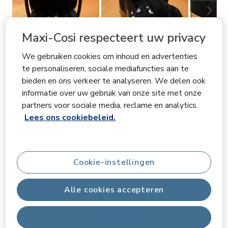
Volge
Maxi-Cosi respecteert uw privacy
We gebruiken cookies om inhoud en advertenties
te personaliseren, sociale mediafuncties aan te
Beoordelingen filteren
bieden en ons verkeer te analyseren. We delen ook
Onderwerpen en beoordelingen zoeken per regio
informatie over uw gebruik van onze site met onze
partners voor sociale media, reclame en analytics.
Lees ons cookiebeleid.
Geef
Relevantiegegevens
Sorteren op
Filters
Meest relevant
Cookie-instellingen
1
1
–
3 van 177
Beoordelingen
Alle cookies accepteren
tot
3
van
Alles afwijzen
5 van 5 sterren.
177