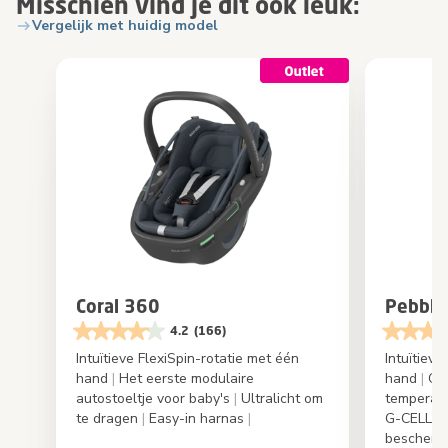
Misschien vind je dit ook leuk:
Vergelijk met huidig model
Coral 360
Pebble
4.2
(166)
Intuïtieve FlexiSpin-rotatie met één
Intuïtieve
hand
|
Het eerste modulaire
hand
|
Cli
autostoeltje voor baby's
|
Ultralicht om
temperat
te dragen
|
Easy-in harnas
|
G-CELL-te
bescherm