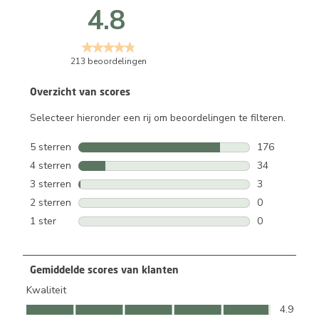
4.8
213 beoordelingen
Overzicht van scores
Selecteer hieronder een rij om beoordelingen te filteren.
5 sterren
sterren
176
176 beoordeli
4 sterren
sterren
34
34 beoordelin
3 sterren
sterren
3
3 beoordeling
2 sterren
sterren
0
0 beoordeling
1 ster
sterren
0
0 beoordeling
Gemiddelde scores van klanten
Kwaliteit
Kwaliteit, 4.9 van 5
4.9