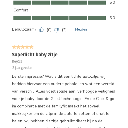
Makkelijk te gebruiken, 5.0 van 5
5.0
Comfort
Comfort, 5.0 van 5
5.0
Behulpzaam?
(
0
)
(
2
)
Melden
5 van 5 sterren.
Superlicht baby zitje
Key12
2 jaar geleden
Eerste impressie? Wat is dit een lichte autozitje. wij
hadden hiervoor een oudere pebble, en wat een wereld
van verschil. Alles voelt solide aan, verhoogde veiligheid
voor je baby door de Gcell technologie. En de Click & go
im combinatie met de familyfix maakt het zoveel
makkelijker om de zitje in de auto te zetten of eruit te
halen. wij hebben dit zitje gebruikt direct bij na de