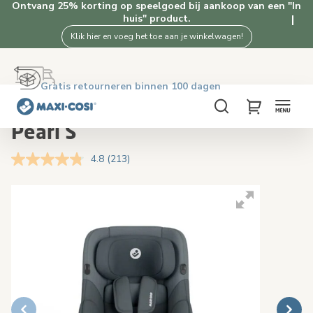
Ontvang 25% korting op speelgoed bij aankoop van een "In
huis" product.
Klik hier en voeg het toe aan je winkelwagen!
Gratis retourneren binnen 100 dagen
Levering binnen 2-4 werkdagen
Gratis verzending vanaf €50. Shop nu!
4.5★ van 2.5K+ tevreden klanten
Home
Autostoelen
Pearl S
Zoeken
My Cart
Pearl S
4.8
(213)
Lees
213
beoordelingen.
Skip
Skip
Dezelfde
to
to
paginalink.
the
the
end
beginning
of
of
the
the
images
images
gallery
gallery