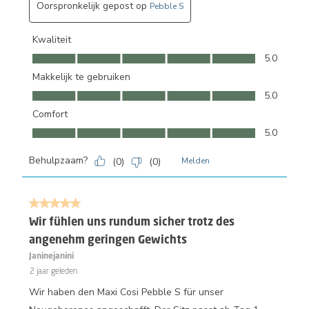
Oorspronkelijk gepost op
Pebble S
Kwaliteit
Kwaliteit, 5.0 van 5
5.0
Makkelijk te gebruiken
Makkelijk te gebruiken, 5.0 van 5
5.0
Comfort
Comfort, 5.0 van 5
5.0
Behulpzaam?
(
0
)
(
0
)
Melden
5 van 5 sterren.
Wir fühlen uns rundum sicher trotz des
angenehm geringen Gewichts
Janinejanini
2 jaar geleden
Wir haben den Maxi Cosi Pebble S für unser